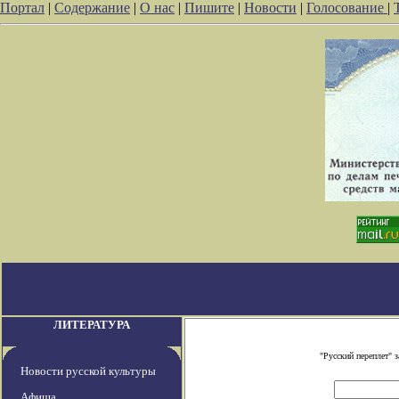
Портал
|
Содержание
|
О нас
|
Пишите
|
Новости
|
Голосование
|
ЛИТЕРАТУРА
"Русский переплет" 
Новости русской культуры
Афиша