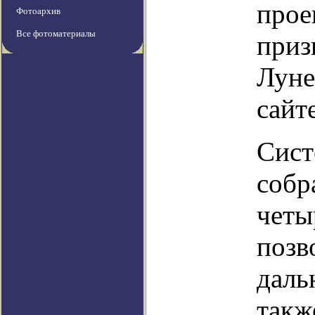
прое
Фотоархив
Все фотоматериалы
приз
Луне
сайт
Сист
собр
четы
позв
даль
такж