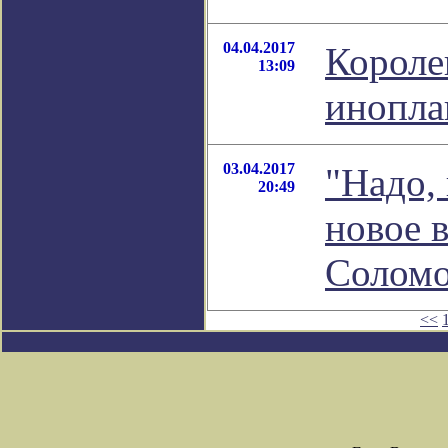
04.04.2017
Короле
13:09
инопла
03.04.2017
"Надо, 
20:49
новое 
Соломо
<<