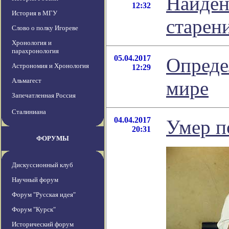
Найден
12:32
История в МГУ
старен
Слово о полку Игореве
Хронология и
парахронология
05.04.2017
Опреде
Астрономия и Хронология
12:29
Альмагест
мире
Запечатленная Россия
Сталиниана
04.04.2017
Умер п
20:31
ФОРУМЫ
Дискуссионный клуб
Научный форум
Форум "Русская идея"
Форум "Курск"
Исторический форум