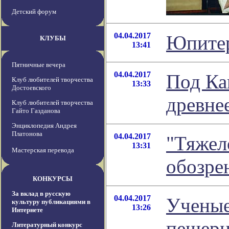
Детский форум
04.04.2017
Юпитер
КЛУБЫ
13:41
Пятничные вечера
04.04.2017
Под Ка
Клуб любителей творчества
13:33
Достоевского
древне
Клуб любителей творчества
Гайто Газданова
Энциклопедия Андрея
Платонова
04.04.2017
"Тяжел
13:31
Мастерская перевода
обозре
КОНКУРСЫ
За вклад в русскую
04.04.2017
Ученые
культуру публикациями в
13:26
Интернете
пещер
Литературный конкурс