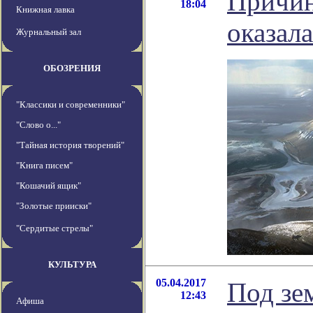
Причин
18:04
Книжная лавка
оказал
Журнальный зал
ОБОЗРЕНИЯ
"Классики и современники"
"Слово о..."
"Тайная история творений"
"Книга писем"
"Кошачий ящик"
"Золотые прииски"
"Сердитые стрелы"
КУЛЬТУРА
05.04.2017
Под зе
12:43
Афиша