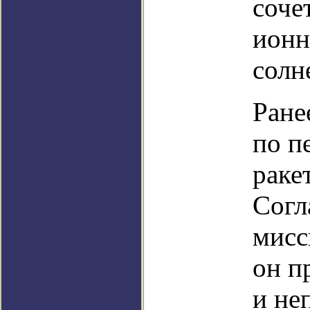
соче
ионн
солн
Ране
по п
раке
Согл
мисс
он п
и не