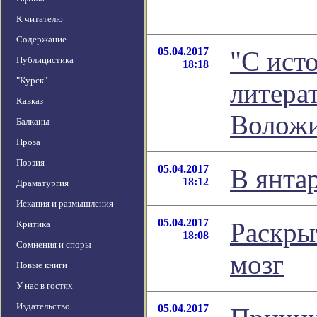
К читателю
Содержание
05.04.2017
"С исто
Публицистика
18:18
"Курск"
литера
Кавказ
Волож
Балканы
Проза
Поэзия
05.04.2017
В янта
18:12
Драматургия
Искания и размышления
05.04.2017
Раскры
Критика
18:08
Сомнения и споры
мозг
Новые книги
У нас в гостях
Издательство
05.04.2017