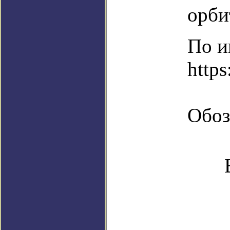
орби
По и
https
Обоз