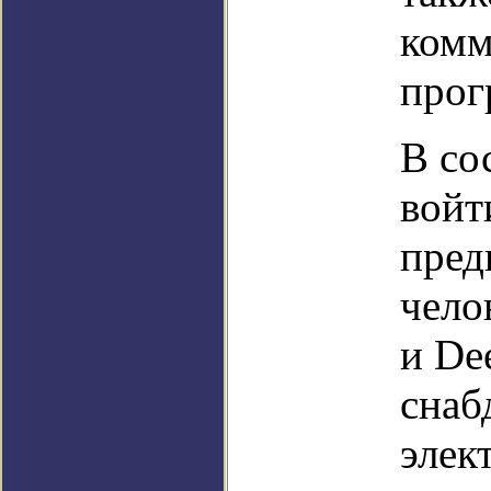
комм
прог
В со
войт
пред
чело
и De
снаб
элек