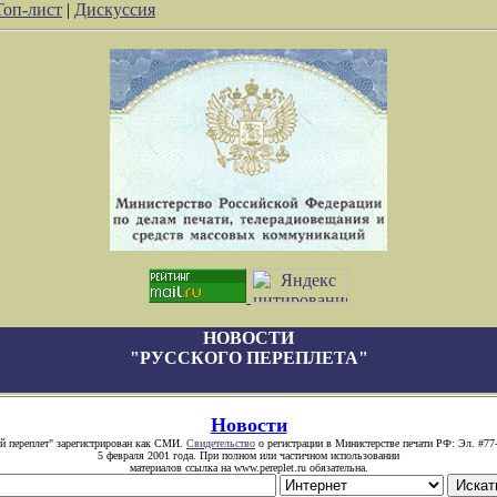
Топ-лист
|
Дискуссия
НОВОСТИ
"РУССКОГО ПЕРЕПЛЕТА"
Новости
й переплет" зарегистрирован как СМИ.
Свидетельство
о регистрации в Министерстве печати РФ: Эл. #77
5 февраля 2001 года. При полном или частичном использовании
материалов ссылка на www.pereplet.ru обязательна.