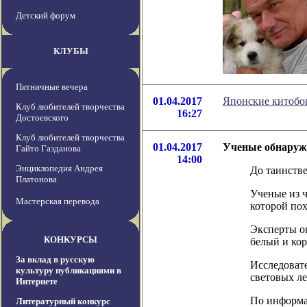
Детский форум
КЛУБЫ
Пятничные вечера
01.04.2017
Японские китобои
Клуб любителей творчества
16:27
Достоевского
Клуб любителей творчества
01.04.2017
Ученые обнаружи
Гайто Газданова
14:00
Энциклопедия Андрея
До таинстве
Платонова
Ученые из ч
Мастерская перевода
которой пох
Эксперты оп
КОНКУРСЫ
белый и ко
За вклад в русскую
Исследовате
культуру публикациями в
световых ле
Интернете
По информаци
Литературный конкурс