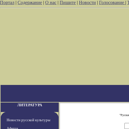
Портал
|
Содержание
|
О нас
|
Пишите
|
Новости
|
Голосование
|
ЛИТЕРАТУРА
"Русски
Новости русской культуры
Афиша