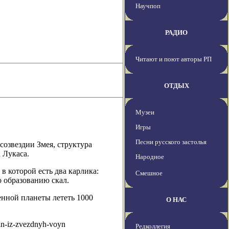
Научпоп
РАДИО
Читают и поют авторы РП
ОТДЫХ
Музеи
Игры
Песни русского застолья
созвездии Змея, структура
 Лукаса.
Народное
в которой есть два карлика:
Смешное
 образованию скал.
енной планеты лететь 1000
О НАС
uin-iz-zvezdnyh-voyn
Редколлегия