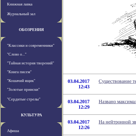
Книжная лавка
Журнальный зал
ОБОЗРЕНИЯ
"Классики и современники"
"Слово о..."
"Тайная история творений"
"Книга писем"
"Кошачий ящик"
03.04.2017
Существование т
12:43
"Золотые прииски"
"Сердитые стрелы"
03.04.2017
Названо максима
12:29
КУЛЬТУРА
03.04.2017
На нейтронной зв
12:26
Афиша