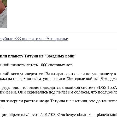
 убили 333 полосатика в Антарктике
ли планету Татуин из "Звездных войн"
нной планеты лететь 1000 световых лет.
илийского университета Вальпараисо открыли новую планету в 
ожа на поверхность Татуина из саги "Звездные войны" Джорджа
ределили, что планета находится в двойной системе SDSS 1557, 
ричневый. Они скрывались под пылевым облаком, что послужило
ли замерили расстояние до Татуина и выяснили, что до таинств
т.
и http://ren.tv/novosti/2017-03-31/uchenye-obnaruzhili-planetu-tat