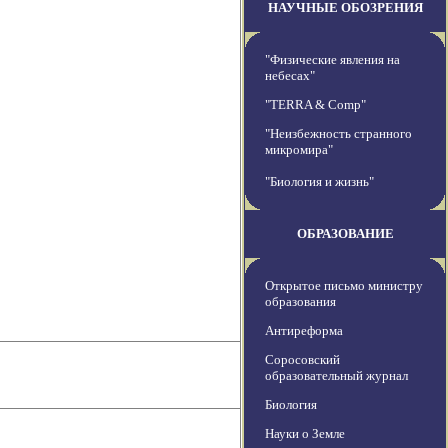
НАУЧНЫЕ ОБОЗРЕНИЯ
"Физические явления на
небесах"
"TERRA & Comp"
"Неизбежность странного
микромира"
"Биология и жизнь"
ОБРАЗОВАНИЕ
Открытое письмо министру
образования
Антиреформа
Соросовский
образовательный журнал
Биология
Науки о Земле