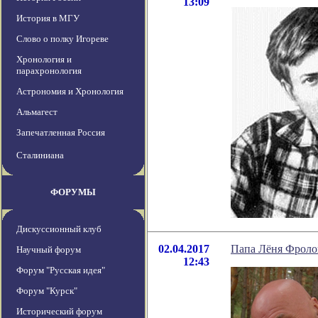
13:09
История в МГУ
Слово о полку Игореве
Хронология и
парахронология
Астрономия и Хронология
Альмагест
Запечатленная Россия
Сталиниана
ФОРУМЫ
Дискуссионный клуб
02.04.2017
Папа Лёня Фроло
Научный форум
12:43
Форум "Русская идея"
Форум "Курск"
Исторический форум