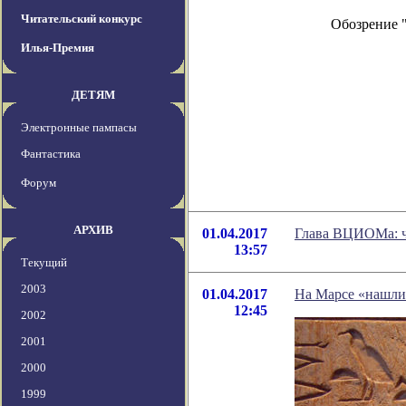
Читательский конкурс
Обозрение 
Илья-Премия
ДЕТЯМ
Электронные пампасы
Фантастика
Форум
АРХИВ
01.04.2017
Глава ВЦИОМа: че
13:57
Текущий
2003
01.04.2017
На Марсе «нашли
12:45
2002
2001
2000
1999