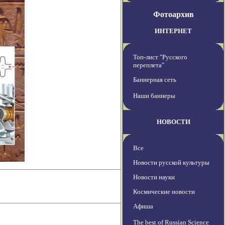
Фотоархив
ИНТЕРНЕТ
Топ-лист "Русского
переплета"
Баннерная сеть
Наши баннеры
НОВОСТИ
Все
Новости русской культуры
Новости науки
Космические новости
Афиша
The best of Russian Science