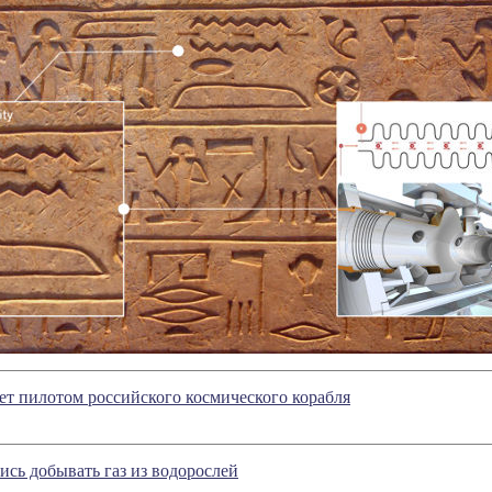
ет пилотом российского космического корабля
сь добывать газ из водорослей