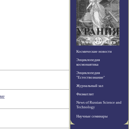
Космические новости
Энциклопедия
космонавтика
Энциклопедия
"Естествознание"
Журнальный зал
Физматлит
еме
News of Russian Science and
Technology
Научные семинары