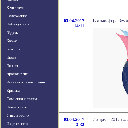
К читателю
Содержание
03.04.2017
В атмосфере Земл
Публицистика
14:11
"Курск"
Кавказ
Балканы
Проза
Поэзия
Драматургия
Искания и размышления
Критика
Сомнения и споры
Новые книги
У нас в гостях
03.04.2017
7 апреля 2017 год
Издательство
13:32