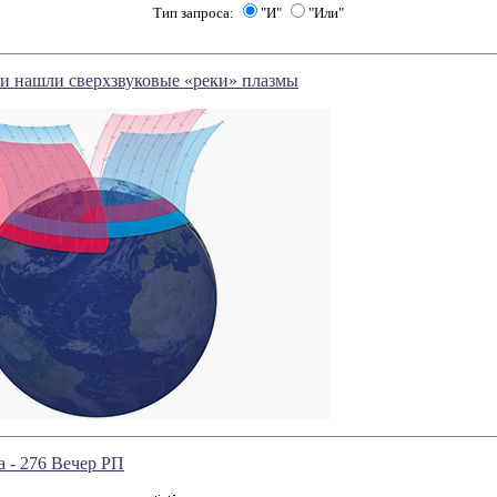
Тип запроса:
"И"
"Или"
и нашли сверхзвуковые «реки» плазмы
а - 276 Вечер РП