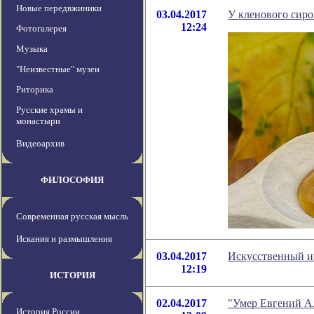
Новые передвжиники
03.04.2017
У кленового сир
12:24
Фотогалерея
Музыка
"Неизвестные" музеи
Риторика
Русские храмы и
монастыри
Видеоархив
ФИЛОСОФИЯ
Современная русская мысль
Искания и размышления
03.04.2017
Искусственный ин
12:19
ИСТОРИЯ
02.04.2017
"Умер Евгений А
История России