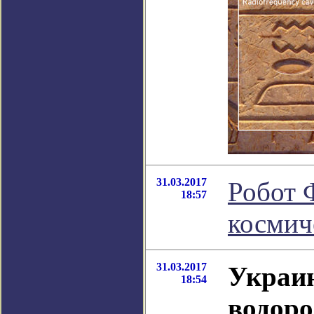
31.03.2017
Робот 
18:57
космич
31.03.2017
Украин
18:54
водоро