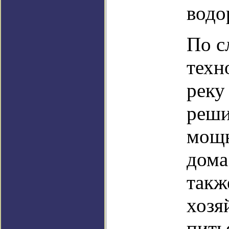
водо
По с
техн
реку
реши
мощн
дома
такж
хозя
пить