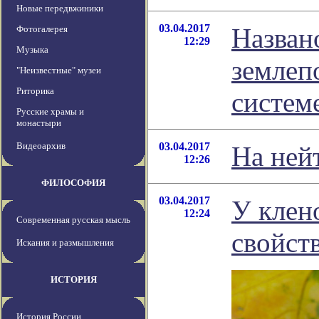
Новые передвжиники
03.04.2017
Назван
Фотогалерея
12:29
Музыка
землеп
"Неизвестные" музеи
Риторика
систем
Русские храмы и
монастыри
Видеоархив
03.04.2017
На ней
12:26
ФИЛОСОФИЯ
03.04.2017
У клен
12:24
Современная русская мысль
свойст
Искания и размышления
ИСТОРИЯ
История России