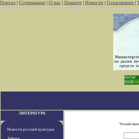
Портал
|
Содержание
|
О нас
|
Пишите
|
Новости
|
Голосование
|
ЛИТЕРАТУРА
"Русский переп
Новости русской культуры
Афиша