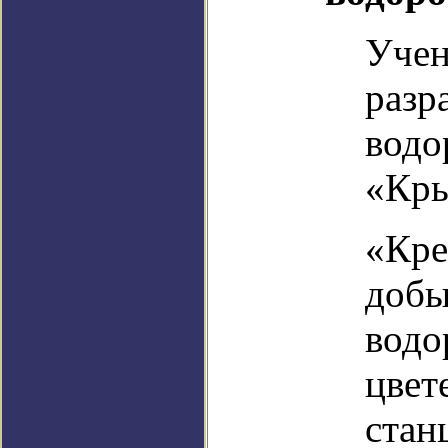
Учен
разр
водо
«Кр
«Кре
добы
водо
цвет
стан