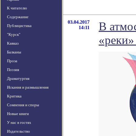
К читателю
Содержание
03.04.2017
В атмо
Публицистика
14:11
"Курск"
«реки»
Кавказ
Балканы
Проза
Поэзия
Драматургия
Искания и размышления
Критика
Сомнения и споры
Новые книги
У нас в гостях
Издательство