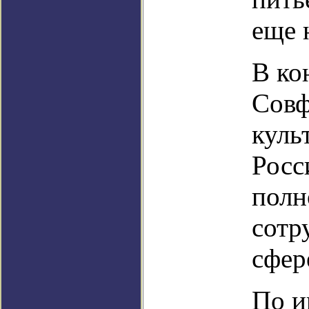
еще 
В ко
Совф
куль
Росс
полн
сотр
сфер
По и