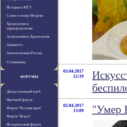
История в МГУ
Слово о полку Игореве
Хронология и
парахронология
Астрономия и Хронология
Альмагест
Запечатленная Россия
Сталиниана
03.04.2017
Искусс
12:19
ФОРУМЫ
беспил
Дискуссионный клуб
Научный форум
02.04.2017
"Умер 
Форум "Русская идея"
13:09
Форум "Курск"
Исторический форум