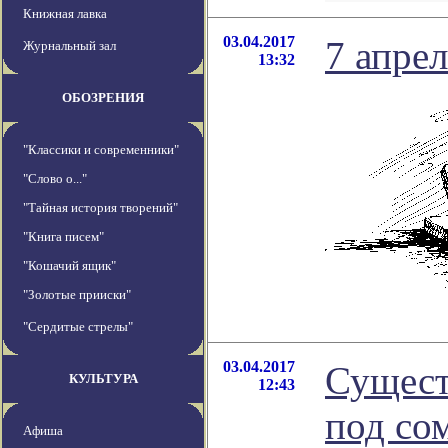
Книжная лавка
03.04.2017
7 апрел
Журнальный зал
13:32
ОБОЗРЕНИЯ
"Классики и современники"
"Слово о..."
"Тайная история творений"
"Книга писем"
"Кошачий ящик"
"Золотые прииски"
"Сердитые стрелы"
03.04.2017
Сущест
КУЛЬТУРА
12:43
под со
Афиша