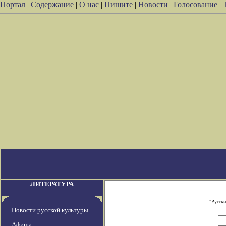
Портал
|
Содержание
|
О нас
|
Пишите
|
Новости
|
Голосование
|
ЛИТЕРАТУРА
"Русски
Новости русской культуры
Афиша