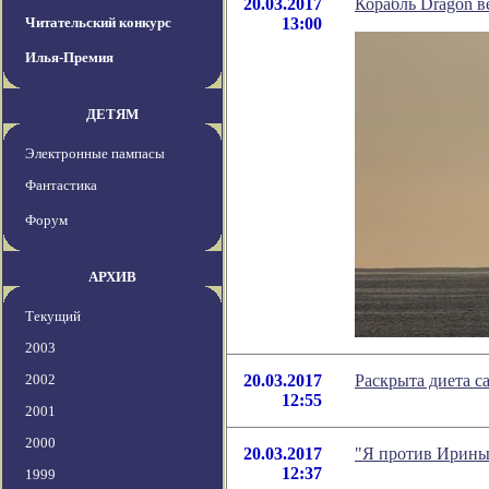
20.03.2017
Корабль Dragon в
Читательский конкурс
13:00
Илья-Премия
ДЕТЯМ
Электронные пампасы
Фантастика
Форум
АРХИВ
Текущий
2003
2002
20.03.2017
Раскрыта диета с
12:55
2001
2000
20.03.2017
"Я против Ирины
12:37
1999