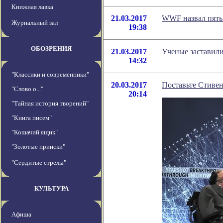
Книжная лавка
21.03.2017
WWF назвал пять
Журнальный зал
19:38
ОБОЗРЕНИЯ
21.03.2017
Ученые заставили
14:32
"Классики и современники"
20.03.2017
Поставьте Стиве
"Слово о..."
20:14
"Тайная история творений"
"Книга писем"
"Кошачий ящик"
"Золотые прииски"
"Сердитые стрелы"
КУЛЬТУРА
Афиша