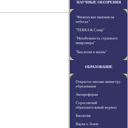
НАУЧНЫЕ ОБОЗРЕНИЯ
"Физические явления на
небесах"
"TERRA & Comp"
"Неизбежность странного
микромира"
"Биология и жизнь"
ОБРАЗОВАНИЕ
Открытое письмо министру
образования
Антиреформа
Соросовский
образовательный журнал
Биология
Науки о Земле