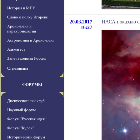
История в МГУ
Слово о полку Игореве
20.03.2017
НАСА показало с
Хронология и
16:27
парахронология
Астрономия и Хронология
Альмагест
Запечатленная Россия
Сталиниана
ФОРУМЫ
Дискуссионный клуб
Научный форум
Форум "Русская идея"
Форум "Курск"
Исторический форум