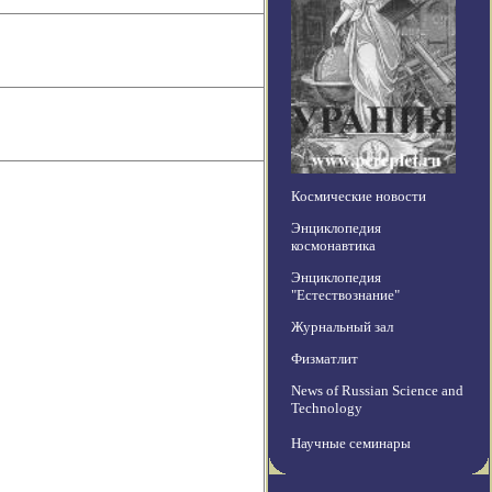
Космические новости
Энциклопедия
космонавтика
Энциклопедия
"Естествознание"
Журнальный зал
Физматлит
News of Russian Science and
Technology
Научные семинары