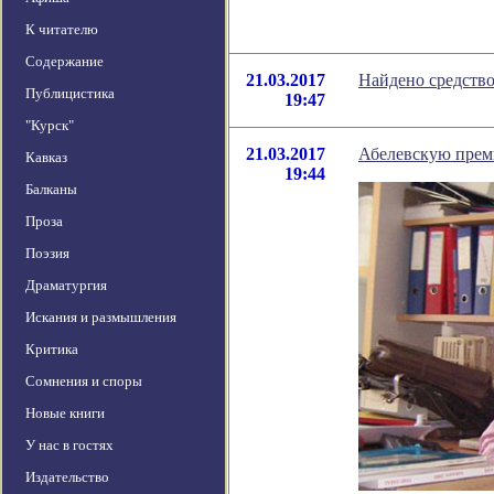
К читателю
Содержание
21.03.2017
Найдено средство
Публицистика
19:47
"Курск"
21.03.2017
Абелевскую прем
Кавказ
19:44
Балканы
Проза
Поэзия
Драматургия
Искания и размышления
Критика
Сомнения и споры
Новые книги
У нас в гостях
Издательство