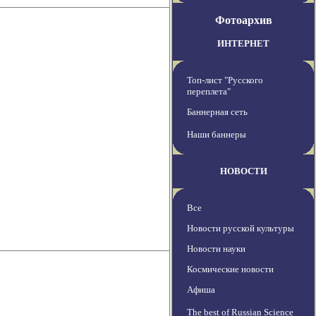
Фотоархив
ИНТЕРНЕТ
Топ-лист "Русского
переплета"
Баннерная сеть
Наши баннеры
НОВОСТИ
Все
Новости русской культуры
Новости науки
Космические новости
Афиша
The best of Russian Science