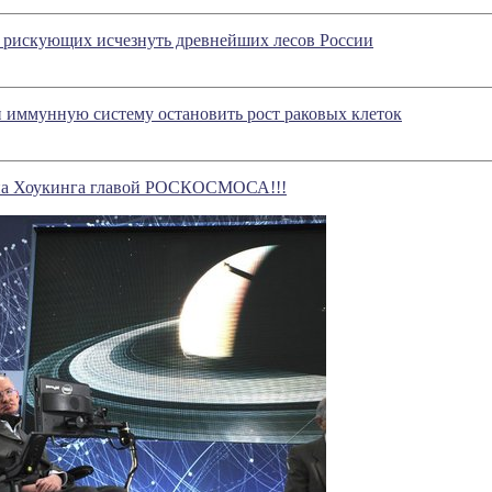
 рискующих исчезнуть древнейших лесов России
 иммунную систему остановить рост раковых клеток
на Хоукинга главой РОСКОСМОСА!!!