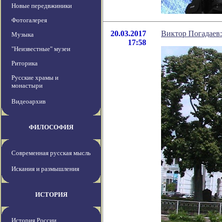
Новые передвжиники
Фотогалерея
20.03.2017
Виктор Погадаев:
Музыка
17:58
"Неизвестные" музеи
Риторика
Русские храмы и
монастыри
Видеоархив
ФИЛОСОФИЯ
Современная русская мысль
Искания и размышления
ИСТОРИЯ
История России