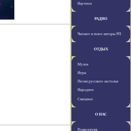
Научпоп
РАДИО
Читают и поют авторы РП
ОТДЫХ
Музеи
Игры
Песни русского застолья
Народное
Смешное
О НАС
Редколлегия