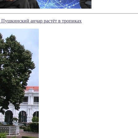
 Пушкинский анчар растёт в тропиках