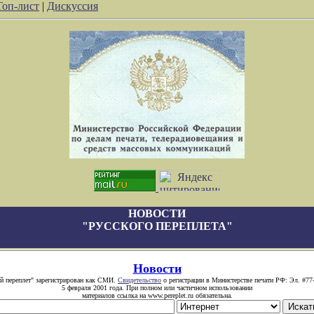
Топ-лист
|
Дискуссия
НОВОСТИ
"РУССКОГО ПЕРЕПЛЕТА"
Новости
й переплет" зарегистрирован как СМИ.
Свидетельство
о регистрации в Министерстве печати РФ: Эл. #77
5 февраля 2001 года. При полном или частичном использовании
материалов ссылка на www.pereplet.ru обязательна.