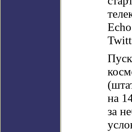
стар
теле
Echo
Twit
Пуск
косм
(шта
на 1
за н
усло