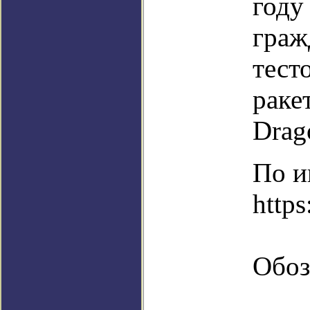
году
граж
тест
раке
Drag
По и
https
Обоз