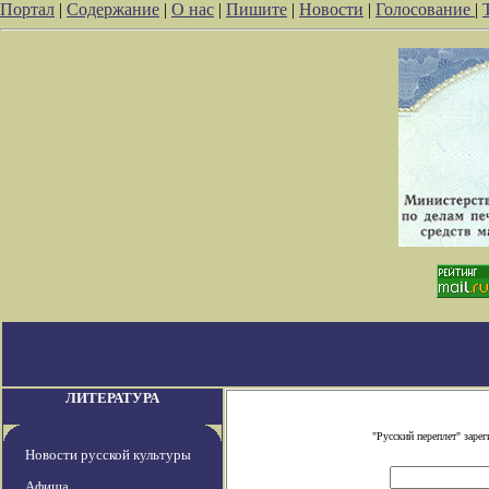
Портал
|
Содержание
|
О нас
|
Пишите
|
Новости
|
Голосование
|
ЛИТЕРАТУРА
"Русский переплет" зар
Новости русской культуры
Афиша