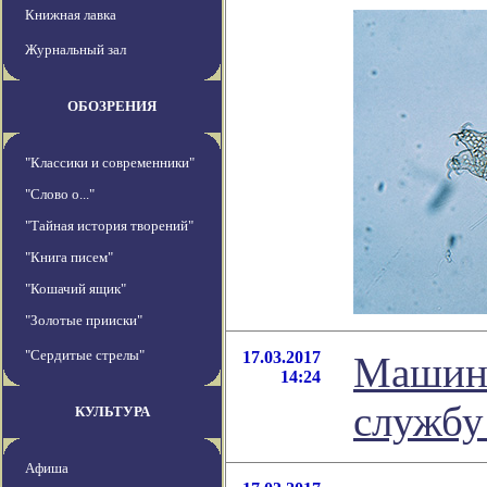
Книжная лавка
Журнальный зал
ОБОЗРЕНИЯ
"Классики и современники"
"Слово о..."
"Тайная история творений"
"Книга писем"
"Кошачий ящик"
"Золотые прииски"
"Сердитые стрелы"
17.03.2017
Машинн
14:24
службу
КУЛЬТУРА
Афиша