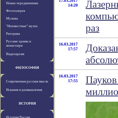
17.03.2017
Лазерн
Новые передвжиники
14:20
Фотогалерея
компью
Музыка
раз
"Неизвестные" музеи
Риторика
Русские храмы и
16.03.2017
Доказа
монастыри
17:57
Видеоархив
абсолю
ФИЛОСОФИЯ
16.03.2017
Пауков
17:55
Современная русская мысль
миллио
Искания и размышления
ИСТОРИЯ
История России