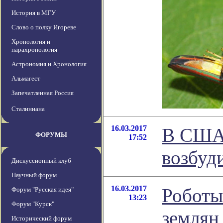
История в МГУ
Слово о полку Игореве
Хронология и
парахронология
Астрономия и Хронология
Альмагест
Запечатленная Россия
Сталиниана
16.03.2017
В США 
ФОРУМЫ
17:52
возбуд
Дискуссионный клуб
Научный форум
16.03.2017
Роботы
Форум "Русская идея"
13:23
Форум "Курск"
землян
Исторический форум