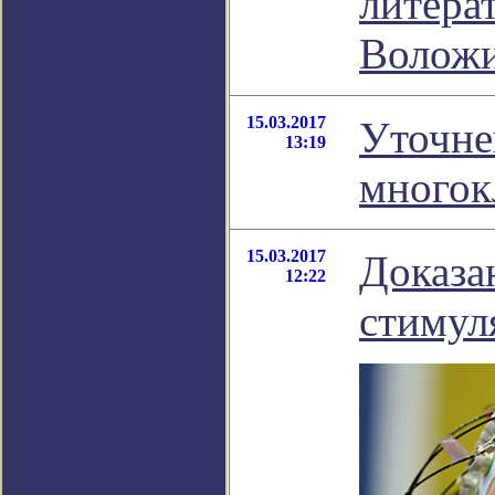
литера
Волож
15.03.2017
Уточне
13:19
многок
15.03.2017
Доказа
12:22
стимул