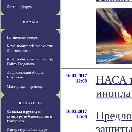
Детский форум
КЛУБЫ
Пятничные вечера
Клуб любителей творчества
Достоевского
Клуб любителей творчества
Гайто Газданова
Энциклопедия Андрея
16.03.2017
НАСА п
Платонова
12:08
Мастерская перевода
инопла
КОНКУРСЫ
16.03.2017
Предло
За вклад в русскую
культуру публикациями в
12:06
Интернете
защиты
Литературный конкурс