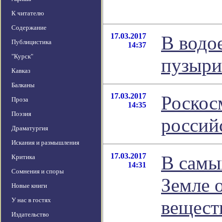
К читателю
Содержание
17.03.2017
В водо
Публицистика
14:37
"Курск"
пузыри
Кавказ
Балканы
17.03.2017
Роскос
Проза
14:35
Поэзия
россий
Драматургия
Искания и размышления
17.03.2017
В самы
Критика
14:31
Сомнения и споры
Земле 
Новые книги
У нас в гостях
вещест
Издательство