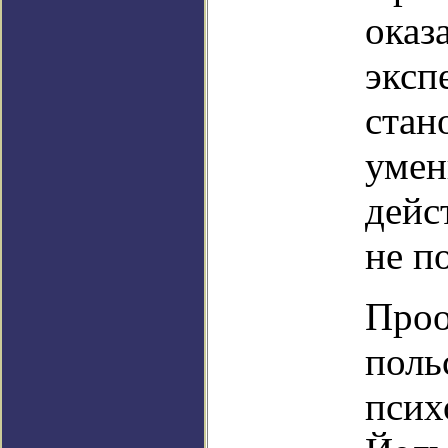
оказ
эксп
стан
умен
дейс
не п
Проо
поль
псих