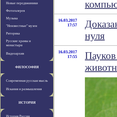
компью
Новые передвжиники
Фотогалерея
Музыка
16.03.2017
Доказа
17:57
"Неизвестные" музеи
нуля
Риторика
Русские храмы и
монастыри
16.03.2017
Пауков
Видеоархив
17:55
живот
ФИЛОСОФИЯ
Современная русская мысль
Искания и размышления
ИСТОРИЯ
История России