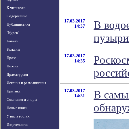
К читателю
Содержание
17.03.2017
В водо
Публицистика
14:37
"Курск"
пузыри
Кавказ
Балканы
17.03.2017
Роскос
Проза
14:35
Поэзия
россий
Драматургия
Искания и размышления
17.03.2017
В самы
Критика
14:31
Сомнения и споры
обнару
Новые книги
У нас в гостях
Издательство