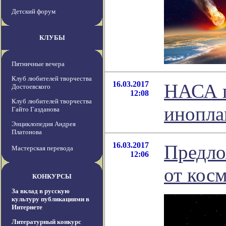
Детский форум
КЛУБЫ
Пятничные вечера
Клуб любителей творчества
16.03.2017
НАСА п
Достоевского
12:08
Клуб любителей творчества
инопла
Гайто Газданова
Энциклопедия Андрея
Платонова
16.03.2017
Предло
Мастерская перевода
12:06
от кос
КОНКУРСЫ
За вклад в русскую
культуру публикациями в
Интернете
Литературный конкурс