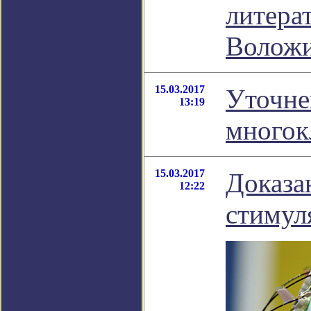
литера
Волож
15.03.2017
Уточне
13:19
многок
15.03.2017
Доказа
12:22
стимул