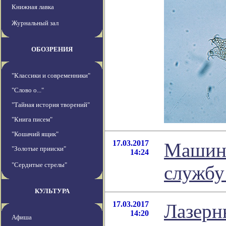
Книжная лавка
Журнальный зал
ОБОЗРЕНИЯ
"Классики и современники"
"Слово о..."
"Тайная история творений"
"Книга писем"
"Кошачий ящик"
17.03.2017
Машинн
"Золотые прииски"
14:24
"Сердитые стрелы"
службу
КУЛЬТУРА
17.03.2017
Лазерн
14:20
Афиша