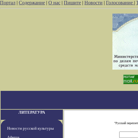
Портал
|
Содержание
|
О нас
|
Пишите
|
Новости
|
Голосование
|
ЛИТЕРАТУРА
"Русский перепле
Новости русской культуры
Афиша