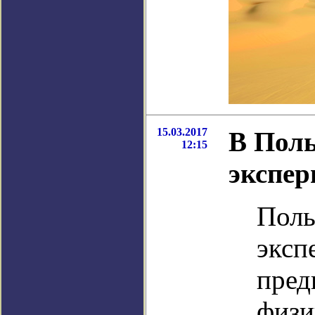
15.03.2017
В Поль
12:15
экспер
Поль
эксп
пред
физи