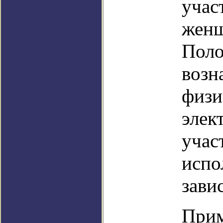
учас
женщ
Поло
возн
физи
элек
учас
испо
зави
Прим