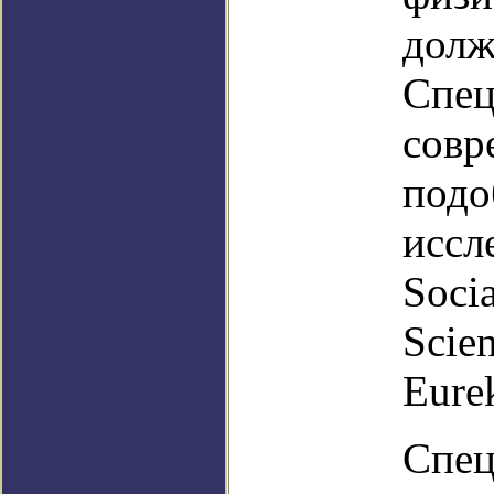
долж
Спец
совр
подо
иссл
Socia
Scie
Eure
Спец