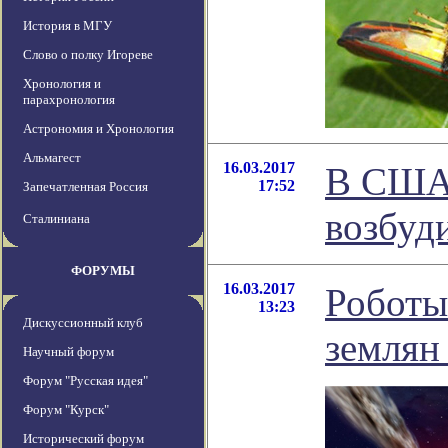
История в МГУ
Слово о полку Игореве
Хронология и
парахронология
Астрономия и Хронология
Альмагест
16.03.2017
В США 
17:52
Запечатленная Россия
возбуд
Сталиниана
ФОРУМЫ
16.03.2017
Роботы
13:23
Дискуссионный клуб
землян
Научный форум
Форум "Русская идея"
Форум "Курск"
Исторический форум