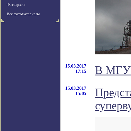
Фотоархив
Все фотоматериалы
15.03.2017
В МГУ 
17:15
15.03.2017
Предст
15:05
суперв