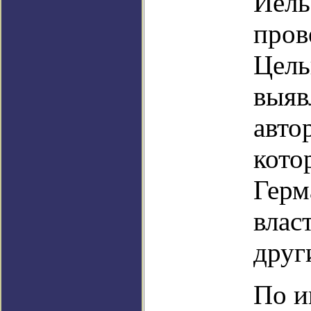
Йель
пров
Цель
выяв
авто
кото
Герм
влас
друг
По и