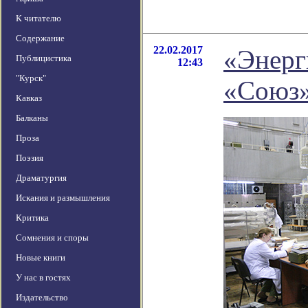
К читателю
Содержание
22.02.2017
«Энерг
Публицистика
12:43
"Курск"
«Союз
Кавказ
Балканы
Проза
Поэзия
Драматургия
Искания и размышления
Критика
Сомнения и споры
Новые книги
У нас в гостях
Издательство