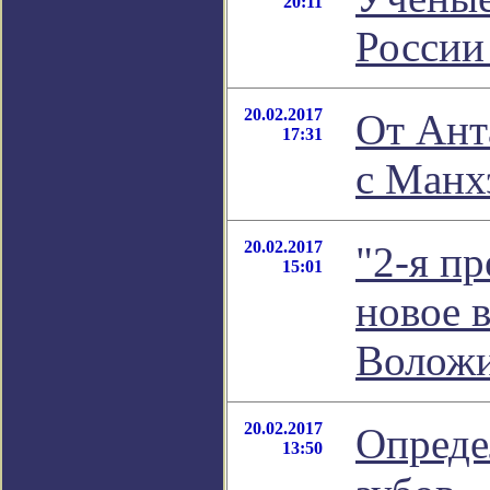
20:11
России
20.02.2017
От Ант
17:31
с Манх
20.02.2017
"2-я пр
15:01
новое 
Волож
20.02.2017
Опреде
13:50