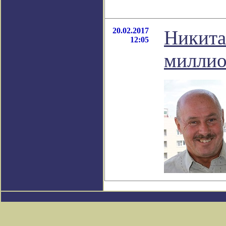
20.02.2017
Никита
12:05
миллио