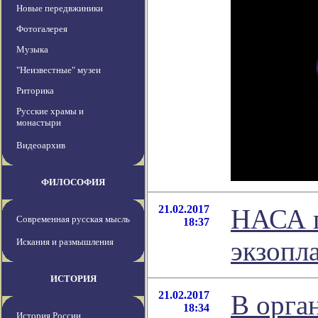
Новые передвжиники
Фотогалерея
Музыка
"Неизвестные" музеи
Риторика
Русские храмы и
монастыри
Видеоархив
ФИЛОСОФИЯ
21.02.2017
НАСА п
Современная русская мысль
18:37
экзопл
Искания и размышления
ИСТОРИЯ
21.02.2017
В орга
18:34
История России