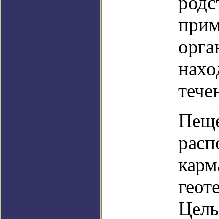
родс
прим
орга
нахо
тече
Пеще
расп
карм
геот
Цель