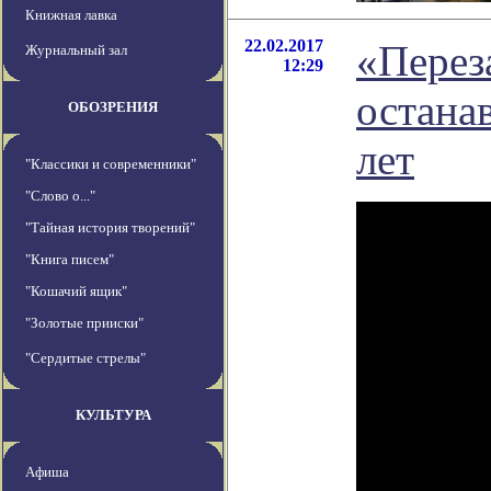
Книжная лавка
22.02.2017
«Перез
Журнальный зал
12:29
остана
ОБОЗРЕНИЯ
лет
"Классики и современники"
"Слово о..."
"Тайная история творений"
"Книга писем"
"Кошачий ящик"
"Золотые прииски"
"Сердитые стрелы"
КУЛЬТУРА
Афиша