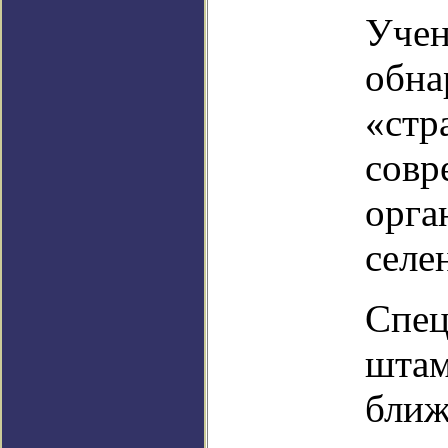
Учен
обна
«стр
совр
орга
селе
Спец
штам
ближ