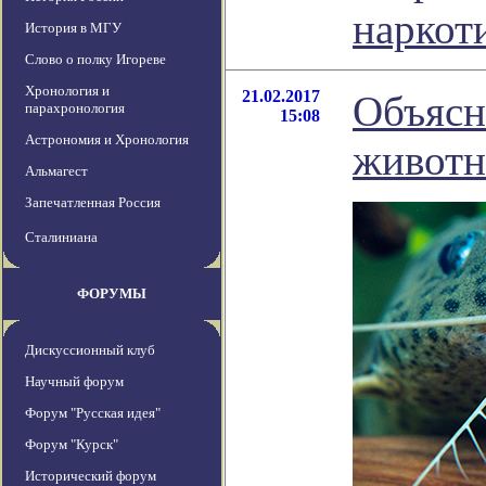
наркот
История в МГУ
Слово о полку Игореве
Хронология и
21.02.2017
Объясн
парахронология
15:08
Астрономия и Хронология
живот
Альмагест
Запечатленная Россия
Сталиниана
ФОРУМЫ
Дискуссионный клуб
Научный форум
Форум "Русская идея"
Форум "Курск"
Исторический форум