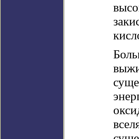
высо
заки
кисл
Боль
выжи
суще
энер
окси
всел
суще