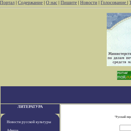
Портал
|
Содержание
|
О нас
|
Пишите
|
Новости
|
Голосование
|
ЛИТЕРАТУРА
"Русский пе
Новости русской культуры
Афиша