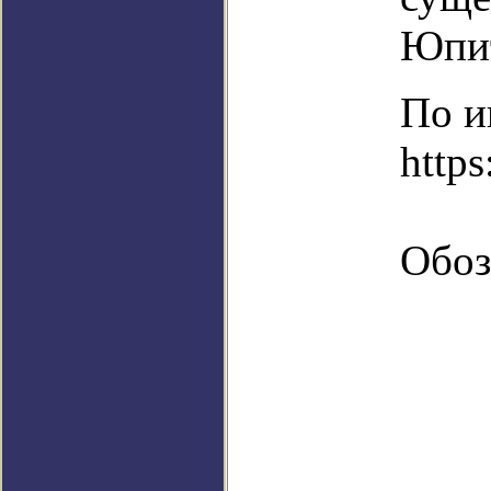
Юпит
По и
https
Обоз