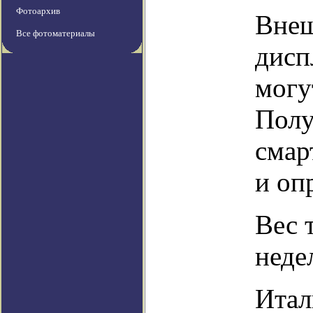
Фотоархив
Внеш
Все фотоматериалы
дисп
могу
Полу
смар
и оп
Вес 
неде
Итал