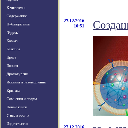
К читателю
Содержание
27.12.2016
Создан
Публицистика
10:51
"Курск"
Кавказ
Балканы
Проза
Поэзия
Драматургия
Искания и размышления
Критика
Сомнения и споры
Новые книги
У нас в гостях
Издательство
27.12.2016