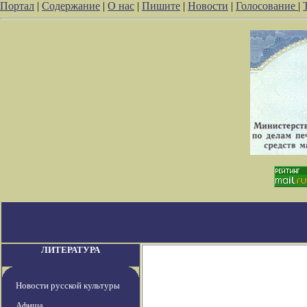
Портал
|
Содержание
|
О нас
|
Пишите
|
Новости
|
Голосование
|
ЛИТЕРАТУРА
Новости русской культуры
Афиша