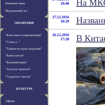
На МКС
Книжная лавка
10:46
Журнальный зал
27.12.2016
Назван
10:29
ОБОЗРЕНИЯ
26.12.2016
В Кита
"Классики и современники"
17:20
"Слово о..."
"Тайная история творений"
"Книга писем"
"Кошачий ящик"
"Золотые прииски"
"Сердитые стрелы"
КУЛЬТУРА
Афиша