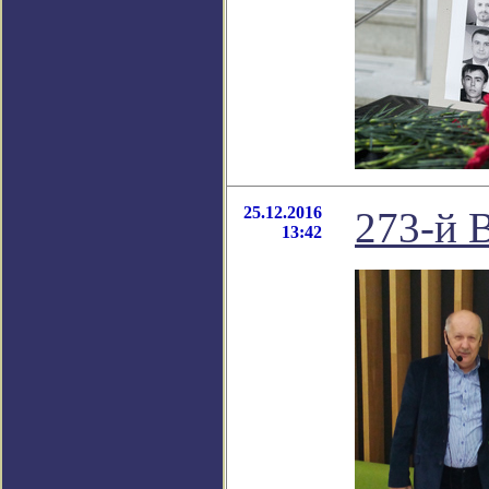
25.12.2016
273-й В
13:42