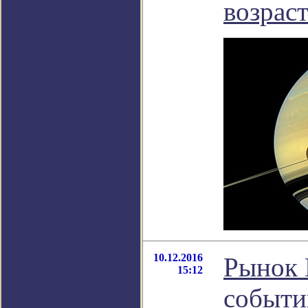
возраст
10.12.2016
Рынок 
15:12
событи