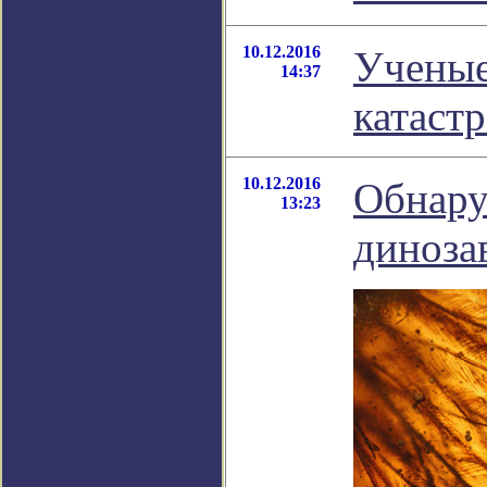
10.12.2016
Ученые
14:37
катаст
10.12.2016
Обнару
13:23
диноза