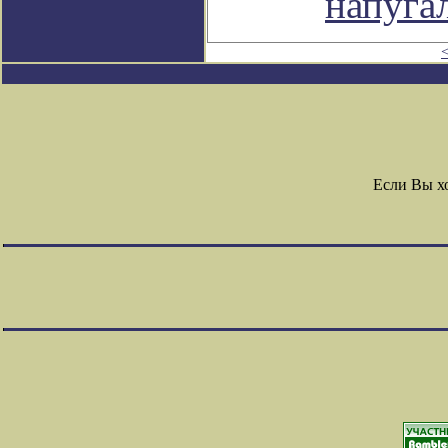
напуга
Если Вы х