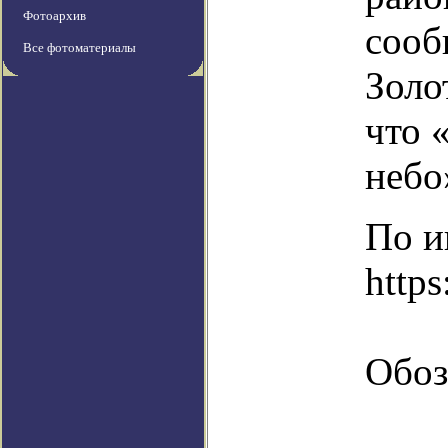
Фотоархив
сооб
Все фотоматериалы
Золо
что 
небо
По и
https
Обоз