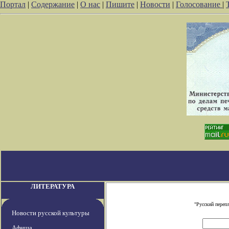
Портал
|
Содержание
|
О нас
|
Пишите
|
Новости
|
Голосование
|
ЛИТЕРАТУРА
"Русский переп
Новости русской культуры
Афиша