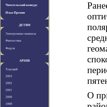
Ране
Читательский конкурс
Илья-Премия
опти
поля
ДЕТЯМ
Электронные пампасы
сред
Фантастика
геом
Форум
спок
АРХИВ
пери
Текущий
2003
пяте
2002
2001
О пр
2000
райо
1999