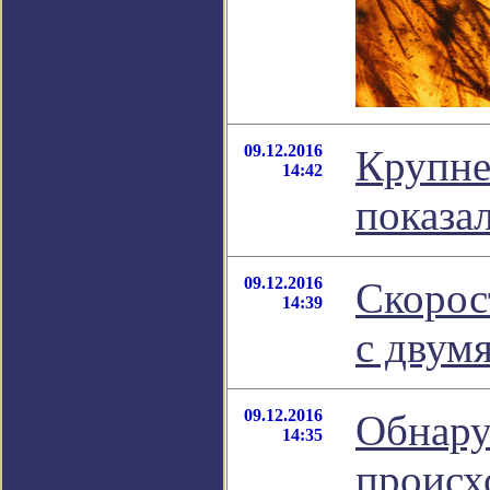
09.12.2016
Крупне
14:42
показа
09.12.2016
Скорос
14:39
с двум
09.12.2016
Обнару
14:35
происх