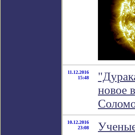
11.12.2016
"Дурак
15:48
новое 
Соломо
10.12.2016
Ученые
23:08