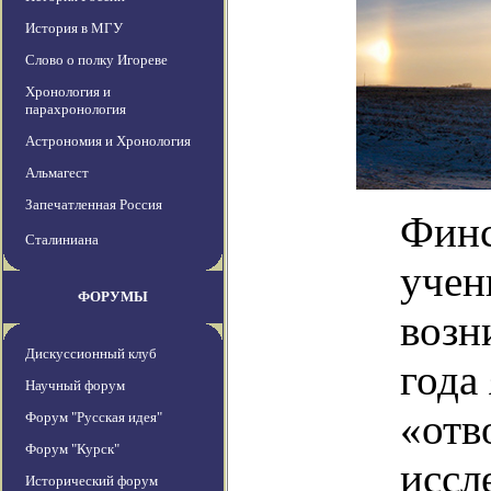
История в МГУ
Слово о полку Игореве
Хронология и
парахронология
Астрономия и Хронология
Альмагест
Запечатленная Россия
Финс
Сталиниана
учен
ФОРУМЫ
возн
Дискуссионный клуб
года
Научный форум
«отв
Форум "Русская идея"
Форум "Курск"
иссл
Исторический форум