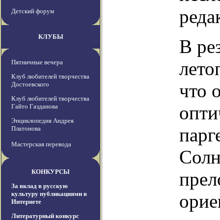
реда
Детский форум
КЛУБЫ
В ре
лето
Пятничные вечера
Клуб любителей творчества
что 
Достоевского
Клуб любителей творчества
опти
Гайто Газданова
Энциклопедия Андрея
парг
Платонова
Мастерская перевода
Солн
КОНКУРСЫ
прел
За вклад в русскую
культуру публикациями в
орие
Интернете
Литературный конкурс