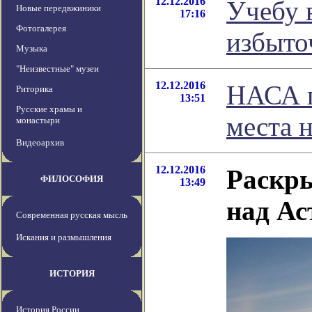
12.12.2016
Учебу 
Новые передвжиники
17:16
Фотогалерея
избыто
Музыка
"Неизвестные" музеи
12.12.2016
НАСА п
Риторика
13:51
Русские храмы и
места 
монастыри
Видеоархив
12.12.2016
Раскры
ФИЛОСОФИЯ
13:49
над А
Современная русская мысль
Искания и размышления
ИСТОРИЯ
История России