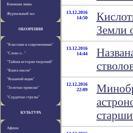
Книжная лавка
13.12.2016
Кислот
Журнальный зал
14:50
Земли 
ОБОЗРЕНИЯ
"Классики и современники"
13.12.2016
Назван
"Слово о..."
14:44
"Тайная история творений"
стволо
"Книга писем"
"Кошачий ящик"
12.12.2016
Минобр
"Золотые прииски"
22:09
"Сердитые стрелы"
астрон
старши
КУЛЬТУРА
Афиша