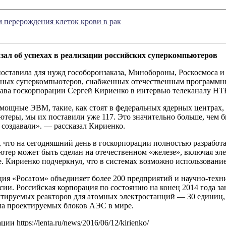
 перерождения клеток крови в рак
зал об успехах в реализации российских суперкомпьютеров
поставила для нужд гособоронзаказа, Минобороны, Роскосмоса
тных суперкомпьютеров, снабженных отечественным программн
лава госкорпорации Сергей Кириенко в интервью телеканалу НТ
мощные ЭВМ, такие, как стоят в федеральных ядерных центрах, 
ютеры, мы их поставили уже 117. Это значительно больше, чем 
 создавали». — рассказал Кириенко.
 что на сегодняшний день в госкорпорации полностью разработа
ютер может быть сделан на отечественном «железе», включая эл
е. Кириенко подчеркнул, что в системах возможно использован
ция «Росатом» объединяет более 200 предприятий и научно-тех
сии. Российская корпорация по состоянию на конец 2014 года за
тируемых реакторов для атомных электростанций — 30 единиц, 
ла проектируемых блоков АЭС в мире.
и https://lenta.ru/news/2016/06/12/kirienko/