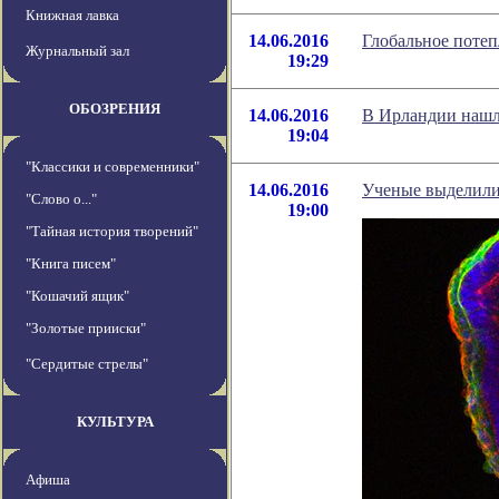
Книжная лавка
14.06.2016
Глобальное поте
Журнальный зал
19:29
ОБОЗРЕНИЯ
14.06.2016
В Ирландии нашли
19:04
"Классики и современники"
14.06.2016
Ученые выделили
"Слово о..."
19:00
"Тайная история творений"
"Книга писем"
"Кошачий ящик"
"Золотые прииски"
"Сердитые стрелы"
КУЛЬТУРА
Афиша