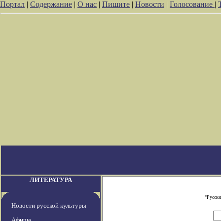
Портал
|
Содержание
|
О нас
|
Пишите
|
Новости
|
Голосование
|
ЛИТЕРАТУРА
"Русски
Новости русской культуры
Афиша