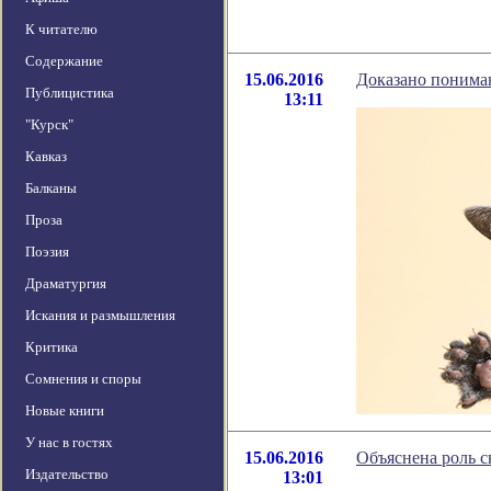
К читателю
Содержание
15.06.2016
Доказано понима
Публицистика
13:11
"Курск"
Кавказ
Балканы
Проза
Поэзия
Драматургия
Искания и размышления
Критика
Сомнения и споры
Новые книги
У нас в гостях
15.06.2016
Объяснена роль с
Издательство
13:01