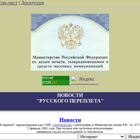
Топ-лист
|
Дискуссия
НОВОСТИ
"РУССКОГО ПЕРЕПЛЕТА"
Новости
й переплет" зарегистрирован как СМИ.
Свидетельство
о регистрации в Министерстве печати РФ: Эл. #77
5 февраля 2001 года. При полном или частичном использовании
материалов ссылка на www.pereplet.ru обязательна.