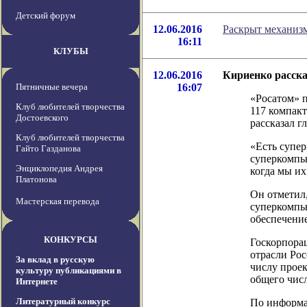
Детский форум
12.06.2016
Раскрыт механизм
16:11
КЛУБЫ
12.06.2016
Кириенко расска
Пятничные вечера
16:07
«Росатом» 
Клуб любителей творчества
117 компак
Достоевского
рассказал г
Клуб любителей творчества
«Есть супер
Гайто Газданова
суперкомпь
Энциклопедия Андрея
когда мы их
Платонова
Он отметил,
Мастерская перевода
суперкомпь
обеспечени
КОНКУРСЫ
Госкорпора
отрасли Рос
За вклад в русскую
числу проек
культуру публикациями в
общего чис
Интернете
Литературный конкурс
По информаци