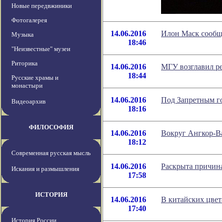
Новые передвжиники
Фотогалерея
14.06.2016
Илон Маск сообщ
Музыка
18:46
"Неизвестные" музеи
Риторика
14.06.2016
МГУ возглавил р
18:44
Русские храмы и
монастыри
14.06.2016
Под Запретным г
Видеоархив
18:16
ФИЛОСОФИЯ
14.06.2016
Вокруг Ангкор-В
18:12
Современная русская мысль
14.06.2016
Раскрыта причина
Искания и размышления
17:58
ИСТОРИЯ
14.06.2016
В китайских цвет
17:40
История России