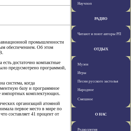
Научпоп
РАДИО
Читают и поют авторы РП
 и авиационной промышленности
ым обеспечением. Об этом
ОТДЫХ
В.
а есть достаточно компактные
Музеи
было предусмотрено программой,
Игры
Песни русского застолья
на система, когда
ементную базу и программное
Народное
ие импортных комплектующих.
Смешное
нических организаций атомной
нимала первое место в мире по
что составляет 41 процент от
О НАС
Редколлегия