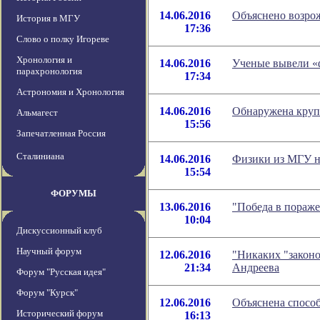
14.06.2016
Объяснено возро
История в МГУ
17:36
Слово о полку Игореве
Хронология и
14.06.2016
Ученые вывели «
парахронология
17:34
Астрономия и Хронология
14.06.2016
Обнаружена круп
Альмагест
15:56
Запечатленная Россия
Сталиниана
14.06.2016
Физики из МГУ на
15:54
ФОРУМЫ
13.06.2016
"Победа в пораже
10:04
Дискуссионный клуб
Научный форум
12.06.2016
"Никаких "законо
21:34
Андреева
Форум "Русская идея"
Форум "Курск"
12.06.2016
Объяснена способ
Исторический форум
16:13