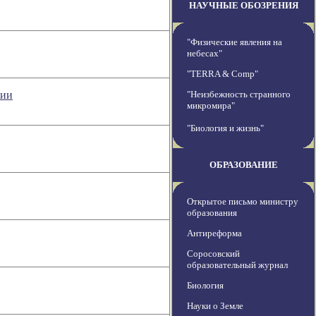
НАУЧНЫЕ ОБОЗРЕНИЯ
"Физические явления на
небесах"
"TERRA & Comp"
зии
"Неизбежность странного
микромира"
"Биология и жизнь"
ОБРАЗОВАНИЕ
Открытое письмо министру
образования
Антиреформа
Соросовский
образовательный журнал
Биология
Науки о Земле