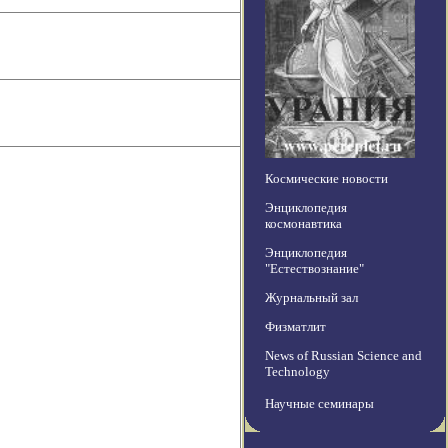
Космические новости
Энциклопедия
космонавтика
Энциклопедия
"Естествознание"
Журнальный зал
Физматлит
News of Russian Science and
Technology
Научные семинары