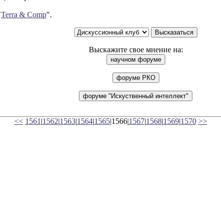
"
Terra & Comp
".
Выскажите свое мнение на:
<<
1561
|
1562
|
1563
|
1564
|
1565
|1566|
1567
|
1568
|
1569
|
1570
>>