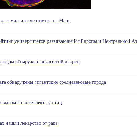
ил о миссии смертников на Марс
ейтинг университетов развивающейся Европы и Центральной А
ородом обнаружен гигантский дворец
ата обнаружены гигантские средневековые города
 высокого интеллекта у птиц
ах нашли лекарство от рака