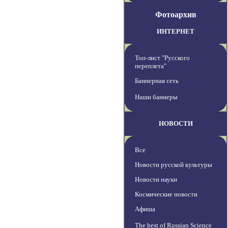
Фотоархив
ИНТЕРНЕТ
Топ-лист "Русского
переплета"
Баннерная сеть
Наши баннеры
НОВОСТИ
Все
Новости русской культуры
Новости науки
Космические новости
Афиша
The best of Russian Science