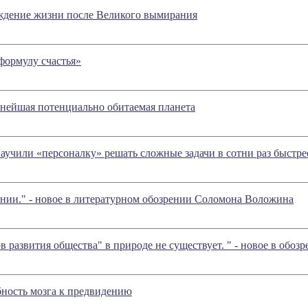
ждение жизни после Великого вымирания
формулу счастья»
нейшая потенциально обитаемая планета
учили «персоналку» решать сложные задачи в сотни раз быстр
нии." - новое в литературном обозрении Соломона Воложина
в развития общества" в природе не существует. " - новое в обо
ность мозга к предвидению