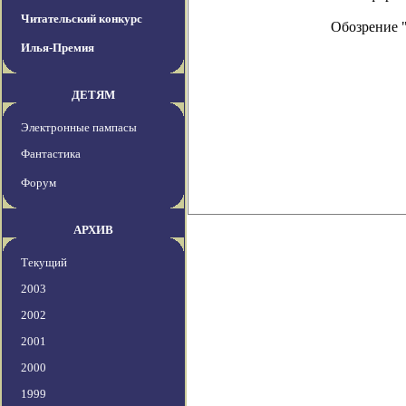
Читательский конкурс
Обозрение 
Илья-Премия
ДЕТЯМ
Электронные пампасы
Фантастика
Форум
АРХИВ
Текущий
2003
2002
2001
2000
1999