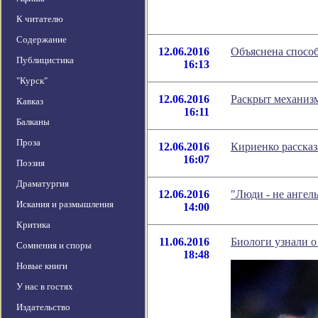
К читателю
Содержание
12.06.2016
Объяснена способ
Публицистика
16:13
"Курск"
12.06.2016
Раскрыт механизм
Кавказ
16:11
Балканы
Проза
12.06.2016
Кириенко рассказ
16:07
Поэзия
Драматургия
12.06.2016
"Люди - не ангел
Искания и размышления
14:00
Критика
11.06.2016
Биологи узнали 
Сомнения и споры
18:48
Новые книги
У нас в гостях
Издательство