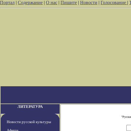
Портал
|
Содержание
|
О нас
|
Пишите
|
Новости
|
Голосование
|
ЛИТЕРАТУРА
"Русски
Новости русской культуры
Афиша