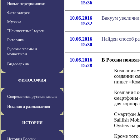
15:36
Новые передвжиники
Фотогалерея
10.06.2016
Вакуум увеличил
Музыка
15:32
"Неизвестные" музеи
10.06.2016
Найден способ ра
Риторика
15:30
Русские храмы и
монастыри
10.06.2016
В России появят
Видеоархив
15:28
Компания «
создании см
ФИЛОСОФИЯ
пишет «Ком
Компания об
Современная русская мысль
смартфоны 
для корпора
Искания и размышления
Смартфон Jo
Sailfish Mo
ИСТОРИЯ
Oysters на р
Кроме того
История России