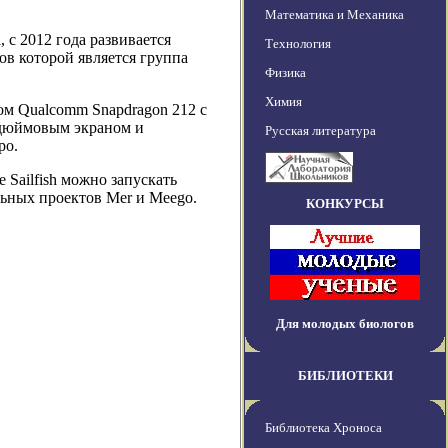
Математика и Механика
 с 2012 года развивается
Технология
ов которой является группа
Физика
Химия
ром Qualcomm Snapdragon 212 с
идюймовым экраном и
Русская литература
ро.
 Sailfish можно запускать
льных проектов Mer и Meego.
КОНКУРСЫ
Для молодых биологов
БИБЛИОТЕКИ
Библиотека Хроноса