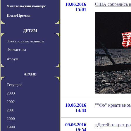
10.06.2016
США собрались в
Читательский конкурс
15:01
Илья-Премия
ДЕТЯМ
Электронные пампасы
Фантастика
Форум
АРХИВ
Текущий
2003
2002
10.06.2016
""Фэ" креативном
2001
14:43
2000
09.06.2016
«Детей от трех р
1999
19:34