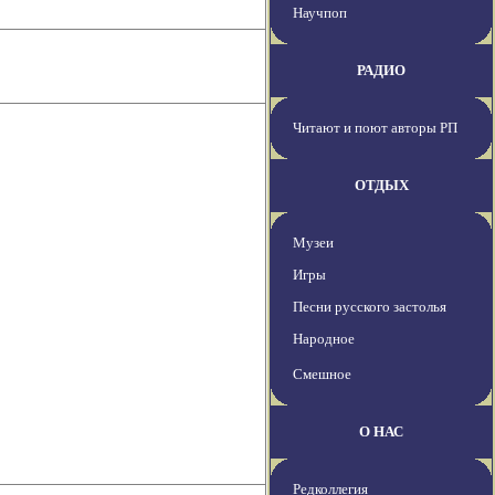
Научпоп
РАДИО
Читают и поют авторы РП
ОТДЫХ
Музеи
Игры
Песни русского застолья
Народное
Смешное
О НАС
Редколлегия