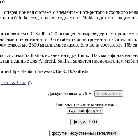
ей.
 — операционная система с элементами открытого исходного кода,
панией Jolla, созданная выходцами из Nokia, одним из акционер
 управлением ОС Sailfish 2.0 оснащен четырехядерным процессо
байтами оперативной и 16 гигабайтами встроенной памяти, пят
ом емкостью 2500 миллиамперчасов. Его цена составляет 169 ев
я система Sailfish основана на ядре Linux. На смартфонах на базе
 написанные для Android. Sailfish является продолжением моби
и https://lenta.ru/news/2016/06/10/sailfish/
"
Terra & Comp
".
Выскажите свое мнение на: