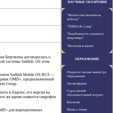
НАУЧНЫЕ ОБОЗРЕНИЯ
"Физические явления на
небесах"
"TERRA & Comp"
"Неизбежность странного
микромира"
"Биология и жизнь"
я Березкина договорилась о
ОБРАЗОВАНИЕ
й системы Sailfish. Об этом
Открытое письмо министру
ением Sailfish Mobile OS RUS —
образования
«Ермак ОМП», предназначенный
orm Group.
Антиреформа
Соросовский
пить в Европе, его версия на
образовательный журнал
 это же время появится смартфон
Биология
Науки о Земле
 ОМП» для корпоративных