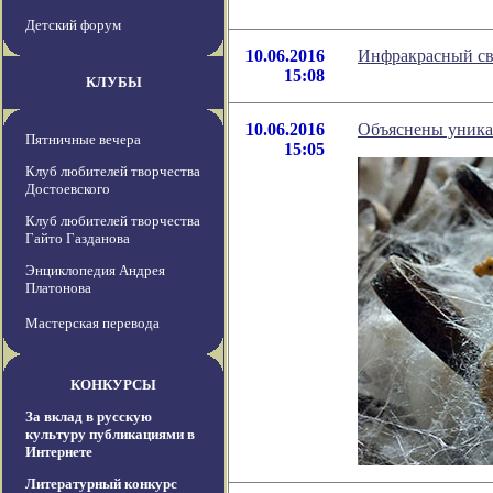
Детский форум
10.06.2016
Инфракрасный св
15:08
КЛУБЫ
10.06.2016
Объяснены уника
Пятничные вечера
15:05
Клуб любителей творчества
Достоевского
Клуб любителей творчества
Гайто Газданова
Энциклопедия Андрея
Платонова
Мастерская перевода
КОНКУРСЫ
За вклад в русскую
культуру публикациями в
Интернете
Литературный конкурс