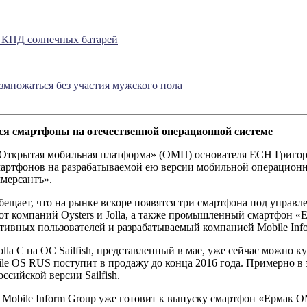
 КПД солнечных батарей
змножаться без участия мужского пола
ся смартфоны на отечественной операционной системе
Открытая мобильная платформа» (ОМП) основателя ЕСН Григори
артфонов на разрабатываемой ею версии мобильной операционно
мерсантъ».
ещает, что на рынке вскоре появятся три смартфона под управл
от компаний Oysters и Jolla, а также промышленный смартфон 
тивных пользователей и разрабатываемый компанией Mobile Inf
lla C на ОС Sailfish, представленный в мае, уже сейчас можно ку
bile OS RUS поступит в продажу до конца 2016 года. Примерно в
оссийской версии Sailfish.
, Mobile Inform Group уже готовит к выпуску смартфон «Ермак