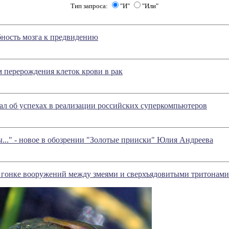
Тип запроса:
"И"
"Или"
ность мозга к предвидению
 перерождения клеток крови в рак
ал об успехах в реализации российских суперкомпьютеров
ы..." - новое в обозрении "Золотые прииски" Юлия Андреева
о гонке вооружений между змеями и сверхъядовитыми тритонами