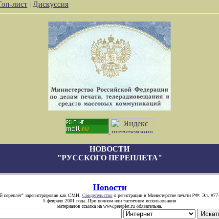
Топ-лист
|
Дискуссия
НОВОСТИ
"РУССКОГО ПЕРЕПЛЕТА"
Новости
й переплет" зарегистрирован как СМИ.
Свидетельство
о регистрации в Министерстве печати РФ: Эл. #77
5 февраля 2001 года. При полном или частичном использовании
материалов ссылка на www.pereplet.ru обязательна.