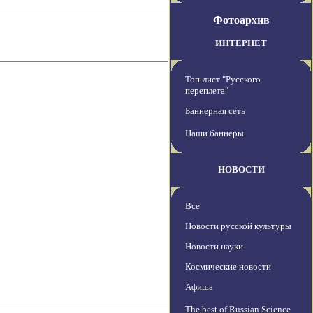
Фотоархив
ИНТЕРНЕТ
Топ-лист "Русского
переплета"
Баннерная сеть
Наши баннеры
НОВОСТИ
Все
Новости русской культуры
Новости науки
Космические новости
Афиша
The best of Russian Science