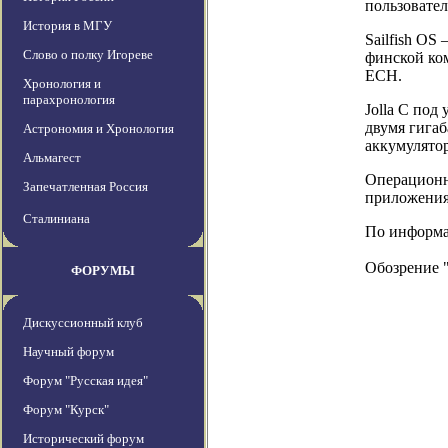
пользовател
История в МГУ
Sailfish OS
Слово о полку Игореве
финской ком
ЕСН.
Хронология и
парахронология
Jolla С под
двумя гига
Астрономия и Хронология
аккумулятор
Альмагест
Операционна
Запечатленная Россия
приложения,
Сталиниана
По информаци
Обозрение 
ФОРУМЫ
Дискуссионный клуб
Научный форум
Форум "Русская идея"
Форум "Курск"
Исторический форум