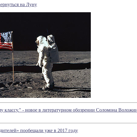
ернуться на Луну
у классу." - новое в литературном обозрении Соломона Воложи
одителей» пообещали уже в 2017 году