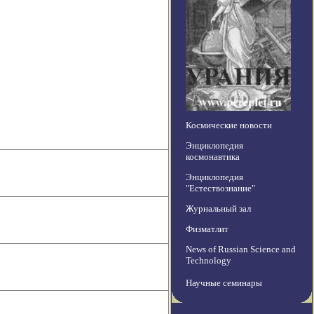
Космические новости
Энциклопедия
космонавтика
Энциклопедия
"Естествознание"
Журнальный зал
Физматлит
News of Russian Science and
Technology
Научные семинары