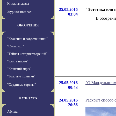
Книжная лавка
25.05.2016
"Эстетика или 
Журнальный зал
03:04
В обозрени
ОБОЗРЕНИЯ
"Классики и современники"
"Слово о..."
"Тайная история творений"
"Книга писем"
"Кошачий ящик"
"Золотые прииски"
25.05.2016
"О Мандельштаме
"Сердитые стрелы"
00:43
КУЛЬТУРА
24.05.2016
Раскрыт способ 
20:56
Афиша