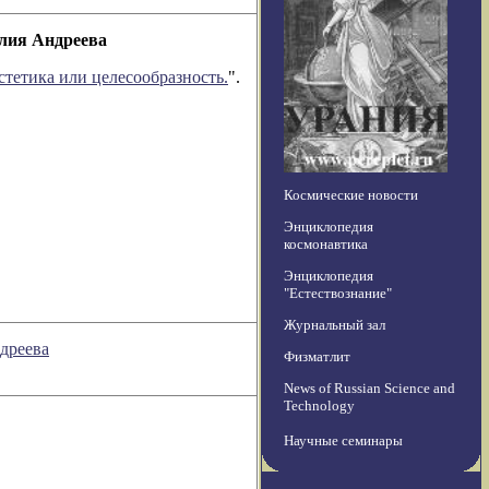
Юлия Андреева
стетика или целесообразность.
".
Космические новости
Энциклопедия
космонавтика
Энциклопедия
"Естествознание"
Журнальный зал
дреева
Физматлит
News of Russian Science and
Technology
Научные семинары