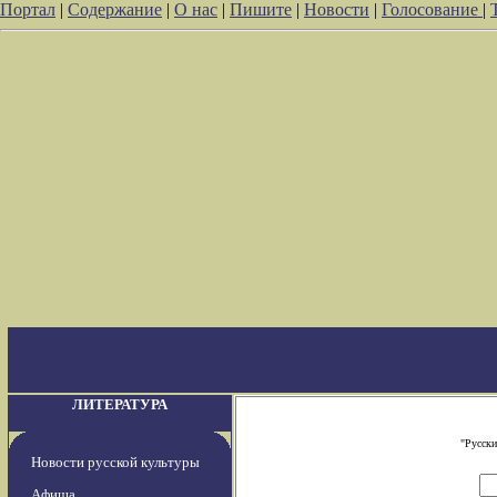
Портал
|
Содержание
|
О нас
|
Пишите
|
Новости
|
Голосование
|
ЛИТЕРАТУРА
"Русски
Новости русской культуры
Афиша