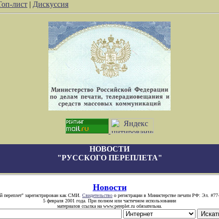
Топ-лист
|
Дискуссия
НОВОСТИ
"РУССКОГО ПЕРЕПЛЕТА"
Новости
й переплет" зарегистрирован как СМИ.
Свидетельство
о регистрации в Министерстве печати РФ: Эл. #77
5 февраля 2001 года. При полном или частичном использовании
материалов ссылка на www.pereplet.ru обязательна.