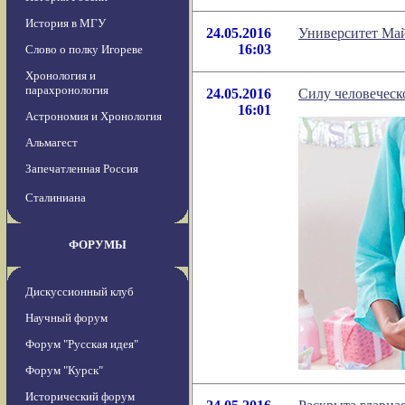
История в МГУ
24.05.2016
Университет Май
16:03
Слово о полку Игореве
Хронология и
парахронология
24.05.2016
Силу человеческ
16:01
Астрономия и Хронология
Альмагест
Запечатленная Россия
Сталиниана
ФОРУМЫ
Дискуссионный клуб
Научный форум
Форум "Русская идея"
Форум "Курск"
Исторический форум