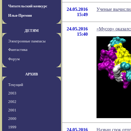
Читательский конкурс
24.05.2016
Ученые вычислил
15:49
Илья-Премия
24.05.2016
«Мусор» оказалс
ДЕТЯМ
15:40
Электронные пампасы
Фантастика
Форум
АРХИВ
Текущий
2003
2002
2001
2000
1999
24.05.2016
Назван срок отп