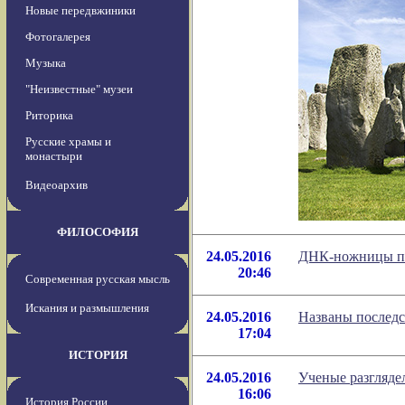
Новые передвжиники
Фотогалерея
Музыка
"Неизвестные" музеи
Риторика
Русские храмы и
монастыри
Видеоархив
ФИЛОСОФИЯ
24.05.2016
ДНК-ножницы пр
20:46
Современная русская мысль
Искания и размышления
24.05.2016
Названы последс
17:04
ИСТОРИЯ
24.05.2016
Ученые разгляде
16:06
История России