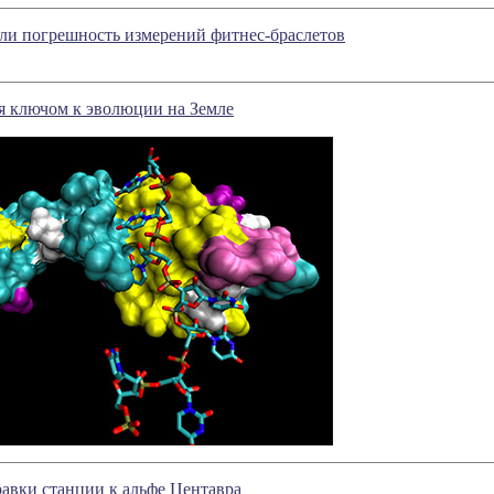
и погрешность измерений фитнес-браслетов
я ключом к эволюции на Земле
равки станции к альфе Центавра