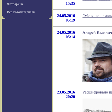
15:35
Фотоархив
Все фотоматериалы
24.05.2016
"Меня не оставл
05:19
24.05.2016
Андрей Калиниче
05:14
23.05.2016
Расшифровано пр
20:20