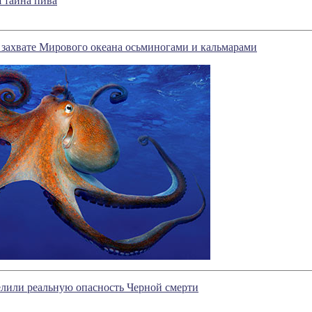
я тайна пива
 захвате Мирового океана осьминогами и кальмарами
лили реальную опасность Черной смерти