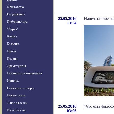
К читателю
Содержание
25.05.2016
Напечатанное на
Публицистика
13:54
"Курск"
Кавказ
Балканы
Проза
Поэзия
Драматургия
Искания и размышления
Критика
Сомнения и споры
Новые книги
У нас в гостях
25.05.2016
"Что есть филос
Издательство
03:06