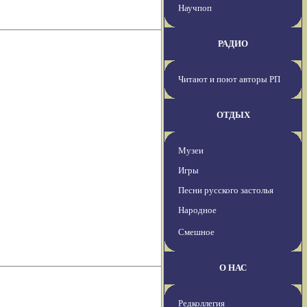
Научпоп
РАДИО
Читают и поют авторы РП
ОТДЫХ
Музеи
Игры
Песни русского застолья
Народное
Смешное
О НАС
Редколлегия