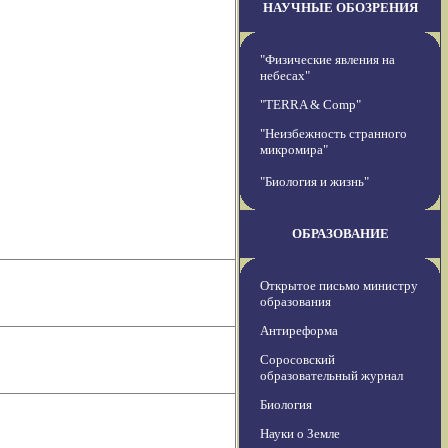
НАУЧНЫЕ ОБОЗРЕНИЯ
"Физические явления на
небесах"
"TERRA & Comp"
"Неизбежность странного
микромира"
"Биология и жизнь"
ОБРАЗОВАНИЕ
Открытое письмо министру
образования
Антиреформа
Соросовский
образовательный журнал
Биология
Науки о Земле