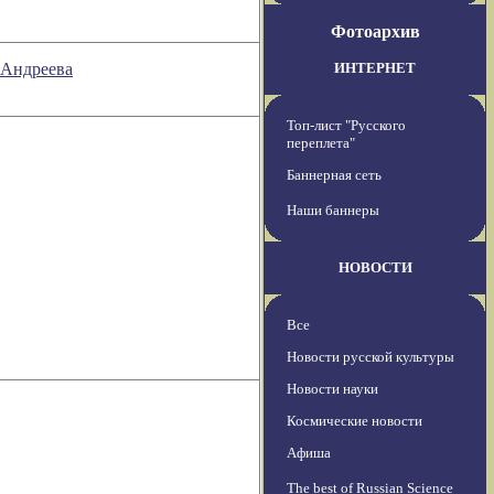
Фотоархив
 Андреева
ИНТЕРНЕТ
Топ-лист "Русского
переплета"
Баннерная сеть
Наши баннеры
НОВОСТИ
Все
Новости русской культуры
Новости науки
Космические новости
Афиша
The best of Russian Science