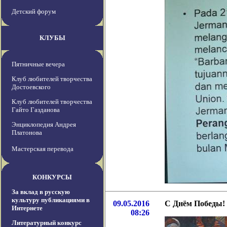
Детский форум
КЛУБЫ
Пятничные вечера
Клуб любителей творчества
Достоевского
Клуб любителей творчества
Гайто Газданова
Энциклопедия Андрея
Платонова
Мастерская перевода
КОНКУРСЫ
За вклад в русскую
культуру публикациями в
09.05.2016
С Днём Победы!
Интернете
08:26
Литературный конкурс