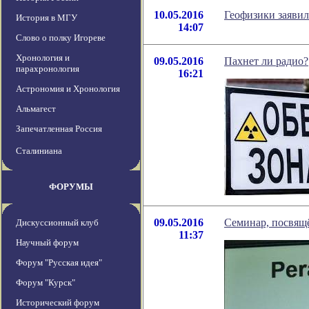
10.05.2016
Геофизики заявил
История в МГУ
14:07
Слово о полку Игореве
Хронология и
09.05.2016
Пахнет ли радио?
парахронология
16:21
Астрономия и Хронология
Альмагест
Запечатленная Россия
Сталиниана
ФОРУМЫ
09.05.2016
Семинар, посвящ
Дискуссионный клуб
11:37
Научный форум
Форум "Русская идея"
Форум "Курск"
Исторический форум