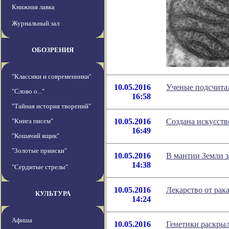
Книжная лавка
Журнальный зал
ОБОЗРЕНИЯ
"Классики и современники"
10.05.2016
Ученые подсчитал
"Слово о..."
16:58
"Тайная история творений"
"Книга писем"
10.05.2016
Создана искусст
16:49
"Кошачий ящик"
"Золотые прииски"
10.05.2016
В мантии Земли 
14:38
"Сердитые стрелы"
10.05.2016
Лекарство от рак
КУЛЬТУРА
14:24
Афиша
10.05.2016
Генетики раскры