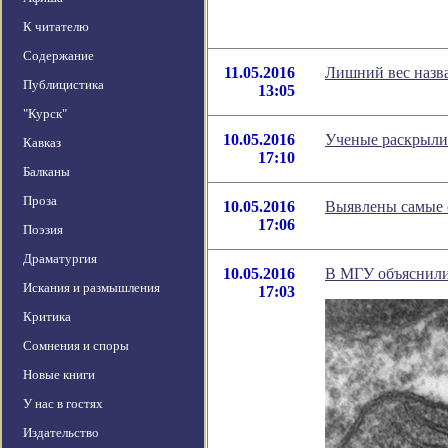
К читателю
Содержание
11.05.2016
Лишний вес назв
Публицистика
13:05
"Курск"
10.05.2016
Ученые раскрыли 
Кавказ
17:10
Балканы
Проза
10.05.2016
Выявлены самые 
17:06
Поэзия
Драматургия
10.05.2016
В МГУ объяснили 
Искания и размышления
17:03
Критика
Сомнения и споры
Новые книги
У нас в гостях
Издательство