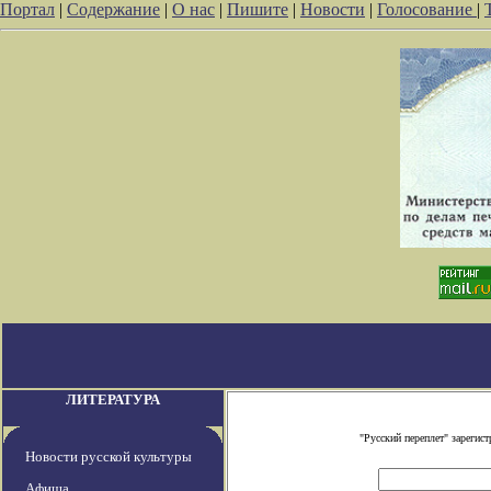
Портал
|
Содержание
|
О нас
|
Пишите
|
Новости
|
Голосование
|
ЛИТЕРАТУРА
"Русский переплет" зареги
Новости русской культуры
Афиша