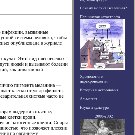
Почему молчит Вселенная?
Парниковая катастрофа
е инфекции, вызванные
ммунной системы человека, чтобы
ченых опубликована в журнале
ых кучах. Этот вид плесневелых
 пути людей и вызывают болезни
ний, как инвазивный
Хронология и
парахронология
наличию пигмента меланина —
История и астрономия
ищает клетки от ультрафиолета.
еварительная система часто не
Альмагест
Наука и культура
спорам выдерживать атаку
2000-2002
ые клетки крови,
ругие патогенные клетки. Споры
вностью, что позволяет плесени
ения по организму.