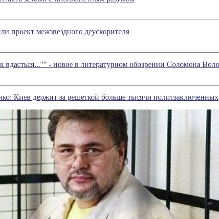
ли проект межзвездного деускорителя
Як вдасться..."" - новое в литературном обозрении Соломона Во
нко: Киев держит за решеткой больше тысячи политзаключенных