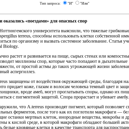
Тип запроса:
"И"
"Или"
 оказались «поездами» для опасных спор
 Ноттингемского университета выяснили, что тяжелые грибковы
pergillus terreus, способны использовать клетки собственной и
иться по организму и вызвать системное заболевание. Статья у
l Biology.
бычно растет и развивается на пище, сырых стенах или компостн
изводит миллионы спор, которые часто попадают в дыхательные
тяжести, от простой астмы до таких угрожающей жизни заболева
чный аспергиллез.
rreus защищены от воздействия окружающей среды, благодаря 
 что придает коже, глазам и волосам человека темный цвет и защ
ищники, вроде амеб, могут проглатывать споры, однако их пищ
иться с пигментной защитой. Спора прорастает и убивает амебу.
ружили, что A.terreus производят пигмент, который позволяет 
льных ферментов, после того как их поглотили макрофаги — бел
ие останки мертвых клеток, инородные вещества, микробы и д
ны к кислой среде, в которой макрофаги обладают большей акти
ь белые кровяные клетки в качестве транспорта для распростран