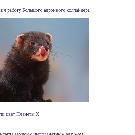
ил работу Большого адронного коллайдера
ли цвет Планеты Х
нтакта землян с инопланетным разумом