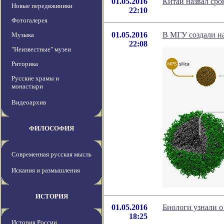
01.05.2016
Китай назвал сро
Новые передвжиники
22:10
Фотогалерея
01.05.2016
В МГУ создали на
Музыка
22:08
"Неизвестные" музеи
Риторика
Русские храмы и
монастыри
Видеоархив
ФИЛОСОФИЯ
Современная русская мысль
Искания и размышления
ИСТОРИЯ
01.05.2016
Биологи узнали о
18:25
История России