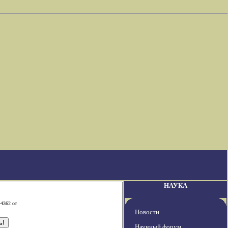
НАУКА
-4362 от
Новости
Научный форум