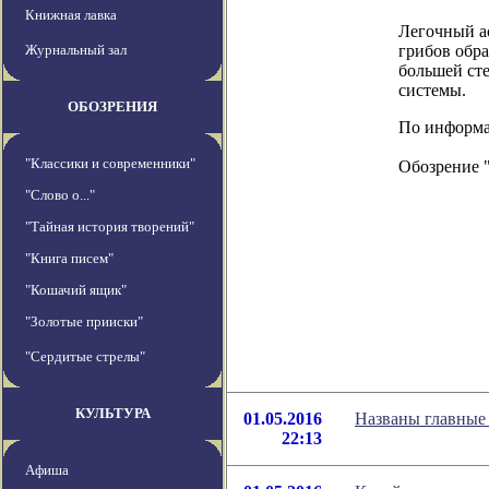
Книжная лавка
Легочный ас
Журнальный зал
грибов обра
большей ст
системы.
ОБОЗРЕНИЯ
По информаци
"Классики и современники"
Обозрение 
"Слово о..."
"Тайная история творений"
"Книга писем"
"Кошачий ящик"
"Золотые прииски"
"Сердитые стрелы"
КУЛЬТУРА
01.05.2016
Названы главные 
22:13
Афиша