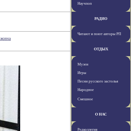
Научпоп
РАДИО
Читают и поют авторы РП
ложина
ОТДЫХ
Музеи
Игры
Песни русского застолья
Народное
Смешное
О НАС
Редколлегия