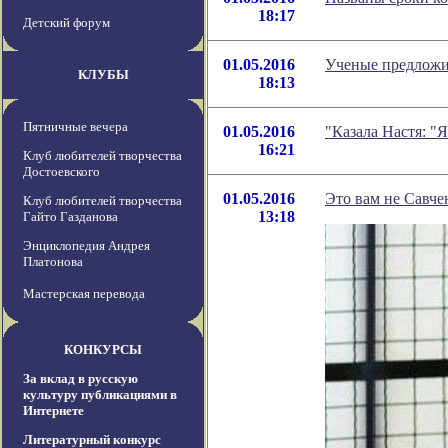
18:17
Детский форум
01.05.2016
Ученые предложи
КЛУБЫ
18:13
Пятничные вечера
01.05.2016
"Казала Настя: "
16:21
Клуб любителей творчества
Достоевского
01.05.2016
Это вам не Савче
Клуб любителей творчества
13:18
Гайто Газданова
Энциклопедия Андрея
Платонова
Мастерская перевода
КОНКУРСЫ
За вклад в русскую
культуру публикациями в
Интернете
Литературный конкурс