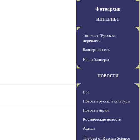
Фотоархив
ИНТЕРНЕТ
Топ-лист "Русского
переплета"
Баннерная сеть
Наши баннеры
НОВОСТИ
Все
Новости русской культуры
Новости науки
Космические новости
Афиша
The best of Russian Science