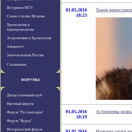
История в МГУ
01.05.2016
Хорек приостанов
18:23
Слово о полку Игореве
Хронология и
парахронология
Астрономия и Хронология
Альмагест
Запечатленная Россия
Сталиниана
ФОРУМЫ
Дискуссионный клуб
Научный форум
01.05.2016
Астрономы назва
Форум "Русская идея"
18:19
Форум "Курск"
Исторический форум
01.05.2016
Названы сроки ко