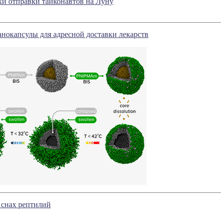
ки отправки тайконавтов на Луну
нокапсулы для адресной доставки лекарств
 снах рептилий