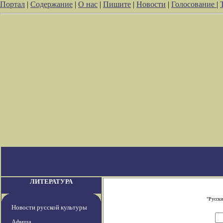
Портал
|
Содержание
|
О нас
|
Пишите
|
Новости
|
Голосование
|
ЛИТЕРАТУРА
"Русски
Новости русской культуры
Афиша