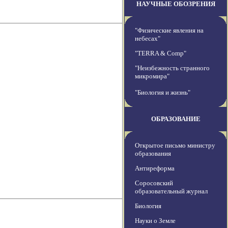
НАУЧНЫЕ ОБОЗРЕНИЯ
"Физические явления на
небесах"
"TERRA & Comp"
"Неизбежность странного
микромира"
"Биология и жизнь"
ОБРАЗОВАНИЕ
Открытое письмо министру
образования
Антиреформа
Соросовский
образовательный журнал
Биология
Науки о Земле