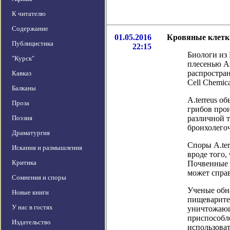
К читателю
Содержание
01.05.2016
Кровяные клетки
Публицистика
22:15
Биологи из
"Курск"
плесенью As
распростран
Кавказ
Cell Chemica
Балканы
A.terreus о
Проза
грибов про
Поэзия
различной 
бронхолего
Драматургия
Споры A.te
Искания и размышления
вроде того,
Критика
Почвенные х
может справ
Сомнения и споры
Ученые обна
Новые книги
пищеварите
У нас в гостях
уничтожающ
приспособле
Издательство
использоват