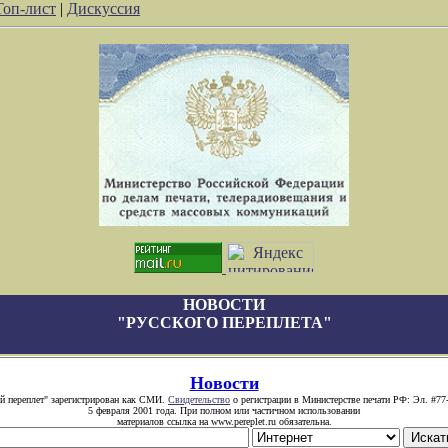
Топ-лист
|
Дискуссия
НОВОСТИ
"РУССКОГО ПЕРЕПЛЕТА"
Новости
й переплет" зарегистрирован как СМИ.
Свидетельство
о регистрации в Министерстве печати РФ: Эл. #77
5 февраля 2001 года. При полном или частичном использовании
материалов ссылка на www.pereplet.ru обязательна.