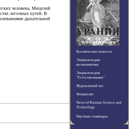
легких человека. Мицелий
стях легочных путей. В
болеваниями дыхательной
Космические новости
Энциклопедия
космонавтика
Энциклопедия
"Естествознание"
Журнальный зал
Физматлит
News of Russian Science and
Technology
Научные семинары