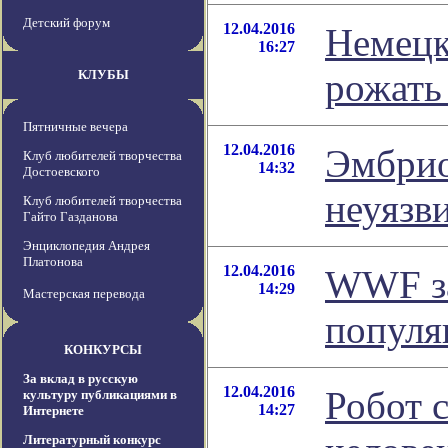
Детский форум
12.04.2016
Немецк
16:27
рожать
КЛУБЫ
Пятничные вечера
12.04.2016
Эмбрио
Клуб любителей творчества
14:32
Достоевского
неуязв
Клуб любителей творчества
Гайто Газданова
Энциклопедия Андрея
Платонова
12.04.2016
WWF за
14:29
Мастерская перевода
популя
КОНКУРСЫ
За вклад в русскую
12.04.2016
Робот 
культуру публикациями в
14:27
Интернете
Литературный конкурс