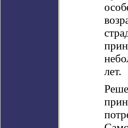
особ
возр
стра
прин
небо
лет.
Реше
прин
потр
Само