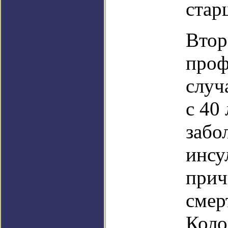
стар
Втор
проф
случ
с 40
забо
инсу
прич
смер
Коло