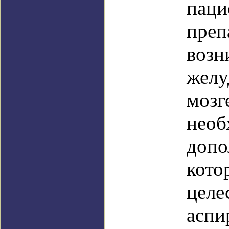
паци
преп
возн
желу
мозг
необ
допо
кото
целе
аспи