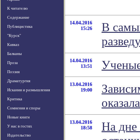
К читателю
Содержание
14.04.2016
В самы
Публицистика
15:26
"Курск"
развед
Кавказ
Балканы
14.04.2016
Ученые
Проза
13:51
Поэзия
Драматургия
13.04.2016
Зависи
19:00
Искания и размышления
оказал
Критика
Сомнения и споры
Новые книги
13.04.2016
На дне
У нас в гостях
18:58
Издательство