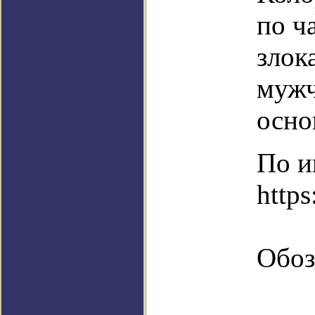
по ч
злок
мужч
осно
По и
https
Обоз