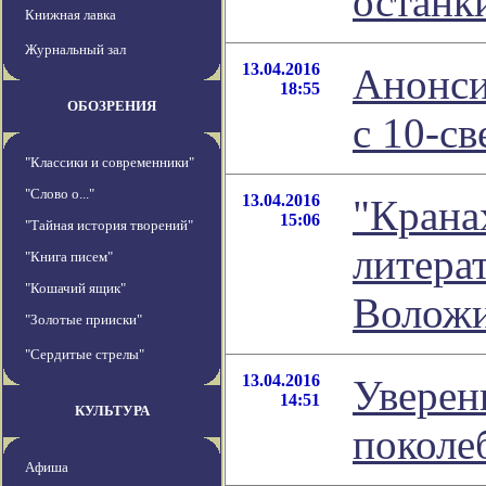
останк
Книжная лавка
Журнальный зал
13.04.2016
Анонси
18:55
ОБОЗРЕНИЯ
с 10-с
"Классики и современники"
"Слово о..."
13.04.2016
"Крана
15:06
"Тайная история творений"
литера
"Книга писем"
"Кошачий ящик"
Волож
"Золотые прииски"
"Сердитые стрелы"
13.04.2016
Уверен
14:51
КУЛЬТУРА
поколе
Афиша