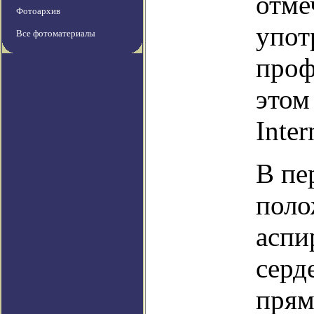
отме
Фотоархив
упот
Все фотоматериалы
проф
этом
Inter
В пе
поло
аспи
серд
прям