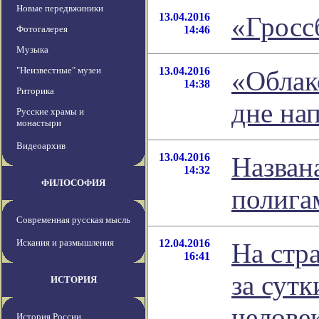
Новые передвжиники
13.04.2016
«Гросс
Фотогалерея
14:46
Музыка
"Неизвестные" музеи
13.04.2016
«Облак
14:38
Риторика
дне на
Русские храмы и
монастыри
Видеоархив
13.04.2016
Назван
14:32
ФИЛОСОФИЯ
полига
Современная русская мысль
Искания и размышления
12.04.2016
На стр
16:41
за сут
ИСТОРИЯ
челове
История России