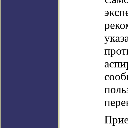
эксп
реко
указ
прот
аспи
сооб
поль
пере
Прие