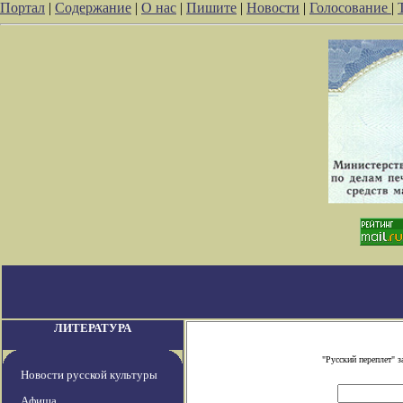
Портал
|
Содержание
|
О нас
|
Пишите
|
Новости
|
Голосование
|
ЛИТЕРАТУРА
"Русский переплет" 
Новости русской культуры
Афиша