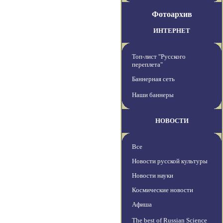
Фотоархив
ИНТЕРНЕТ
Топ-лист "Русского
переплета"
Баннерная сеть
Наши баннеры
НОВОСТИ
Все
Новости русской культуры
Новости науки
Космические новости
Афиша
The best of Russian Science