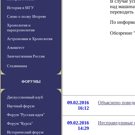
В случае у
над машина
История в МГУ
переводить
Слово о полку Игореве
По информаци
Хронология и
парахронология
Обозрение 
Астрономия и Хронология
Альмагест
Запечатленная Россия
Сталиниана
ФОРУМЫ
Дискуссионный клуб
09.02.2016
Объяснено повед
Научный форум
16:12
Форум "Русская идея"
09.02.2016
Несправедливые 
Форум "Курск"
14:29
Исторический форум