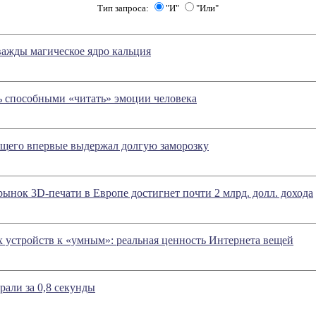
Тип запроса:
"И"
"Или"
ажды магическое ядро кальция
ь способными «читать» эмоции человека
щего впервые выдержал долгую заморозку
 рынок 3D-печати в Европе достигнет почти 2 млрд. долл. дохода
 устройств к «умным»: реальная ценность Интернета вещей
рали за 0,8 секунды