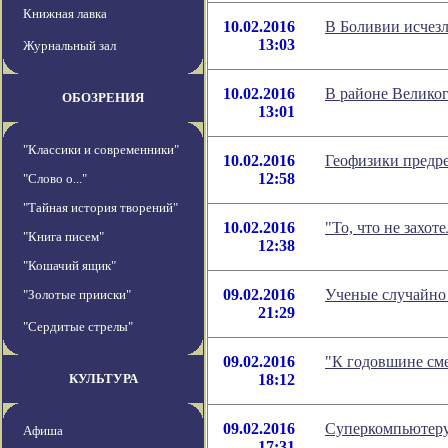
Книжная лавка
10.02.2016
В Боливии исчезл
13:03
Журнальный зал
10.02.2016
В районе Великог
ОБОЗРЕНИЯ
13:01
"Классики и современники"
10.02.2016
Геофизики предр
12:58
"Слово о..."
"Тайная история творений"
10.02.2016
"То, что не захо
"Книга писем"
12:38
"Кошачий ящик"
09.02.2016
Ученые случайно 
"Золотые прииски"
21:29
"Сердитые стрелы"
09.02.2016
"К годовшине см
КУЛЬТУРА
18:12
09.02.2016
Суперкомпьютеру
Афиша
17:31