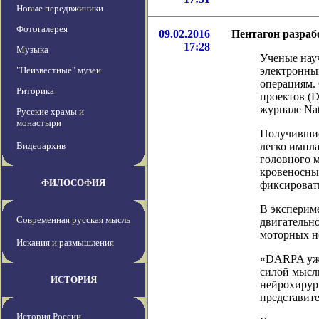
Новые передвжиники
Фотогалерея
09.02.2016
Пентагон разраб
17:28
Музыка
Ученые науч
"Неизвестные" музеи
электронны
операциям.
Риторика
проектов (
журнале Nat
Русские храмы и
монастыри
Получившие
Видеоархив
легко импла
головного м
кровеносный
ФИЛОСОФИЯ
фиксироват
В эксперим
Современная русская мысль
двигательно
моторных н
Искания и размышления
«DARPA уже
силой мысли
ИСТОРИЯ
нейрохирург
представите
История России