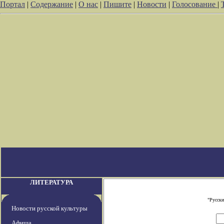
Портал
|
Содержание
|
О нас
|
Пишите
|
Новости
|
Голосование
|
ЛИТЕРАТУРА
"Русски
Новости русской культуры
Афиша