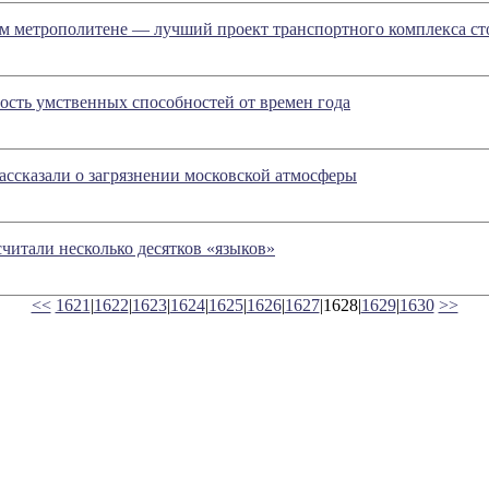
ом метрополитене — лучший проект транспортного комплекса ст
ость умственных способностей от времен года
ссказали о загрязнении московской атмосферы
считали несколько десятков «языков»
<<
1621
|
1622
|
1623
|
1624
|
1625
|
1626
|
1627
|1628|
1629
|
1630
>>