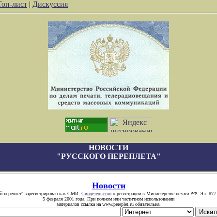
Топ-лист
|
Дискуссия
НОВОСТИ
"РУССКОГО ПЕРЕПЛЕТА"
Новости
й переплет" зарегистрирован как СМИ.
Свидетельство
о регистрации в Министерстве печати РФ: Эл. #77
5 февраля 2001 года. При полном или частичном использовании
материалов ссылка на www.pereplet.ru обязательна.