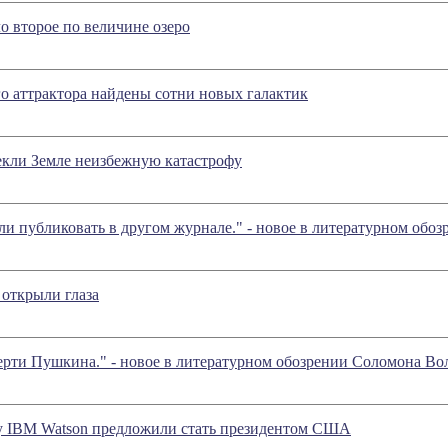
о второе по величине озеро
о аттрактора найдены сотни новых галактик
екли Земле неизбежную катастрофу
тели публиковать в другом журнале." - новое в литературном об
открыли глаза
ерти Пушкина." - новое в литературном обозрении Соломона В
 IBM Watson предложили стать президентом США