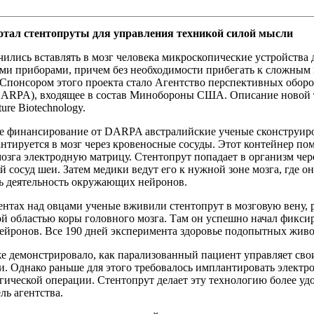
отал стентопруты для управления техникой силой мысли
ились вставлять в мозг человека микроскопические устройства
ми приборами, причем без необходимости прибегать к сложным 
 Спонсором этого проекта стало Агентство перспективных обор
DARPA), входящее в состав Минобороны США. Описание новой 
ure Biotechnology.
 финансирование от DARPA австралийские ученые сконструиро
нтируется в мозг через кровеносные сосуды. Этот контейнер пом
озга электродную матрицу. Стентопрут попадает в организм чере
 сосуд шеи. Затем медики ведут его к нужной зоне мозга, где он
ь деятельность окружающих нейронов.
ентах над овцами ученые вживили стентопрут в мозговую вену,
й областью коры головного мозга. Там он успешно начал фикси
ейронов. Все 190 дней эксперимента здоровье подопытных живо
 демонстрировало, как парализованный пациент управляет сво
. Однако раньше для этого требовалось имплантировать электро
ической операции. Стентопрут делает эту технологию более уд
ль агентства.