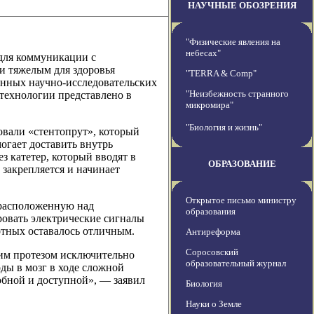
НАУЧНЫЕ ОБОЗРЕНИЯ
"Физические явления на
небесах"
 для коммуникации с
и тяжелым для здоровья
"TERRA & Comp"
онных научно-исследовательских
"Неизбежность странного
технологии представлено в
микромира"
"Биология и жизнь"
вали «стентопрут», который
огает доставить внутрь
з катетер, который вводят в
ОБРАЗОВАНИЕ
 закрепляется и начинает
Открытое письмо министру
 расположенную над
образования
ровать электрические сигналы
тных оставалось отличным.
Антиреформа
Соросовский
им протезом исключительно
образовательный журнал
ды в мозг в ходе сложной
обной и доступной», — заявил
Биология
Науки о Земле