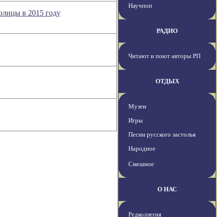
Научпоп
олицы в 2015 году
РАДИО
Читают и поют авторы РП
ОТДЫХ
Музеи
Игры
Песни русского застолья
Народное
Смешное
О НАС
Редколлегия