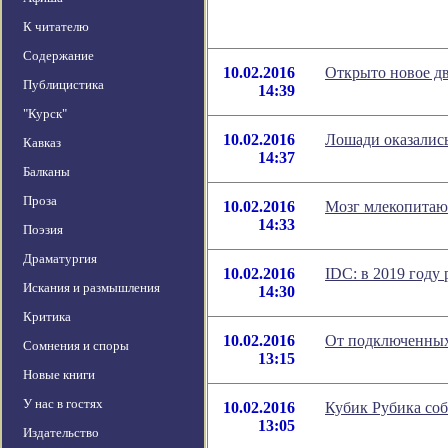
К читателю
Содержание
10.02.2016
Открыто новое дв
Публицистика
14:39
"Курск"
10.02.2016
Лошади оказалис
Кавказ
14:37
Балканы
Проза
10.02.2016
Мозг млекопитаю
14:33
Поэзия
Драматургия
10.02.2016
IDC: в 2019 году
Искания и размышления
14:30
Критика
10.02.2016
От подключенных
Сомнения и споры
13:15
Новые книги
У нас в гостях
10.02.2016
Кубик Рубика соб
13:05
Издательство