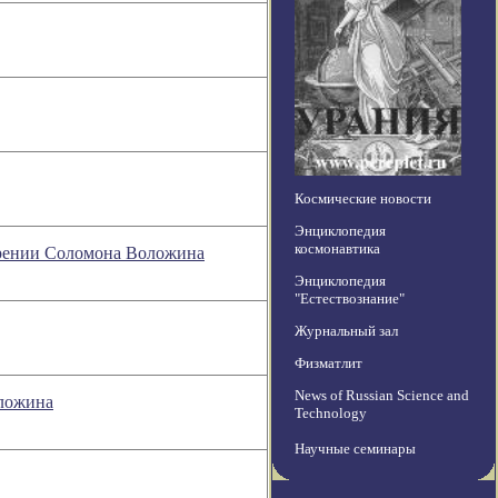
Космические новости
Энциклопедия
космонавтика
озрении Соломона Воложина
Энциклопедия
"Естествознание"
Журнальный зал
Физматлит
News of Russian Science and
оложина
Technology
Научные семинары