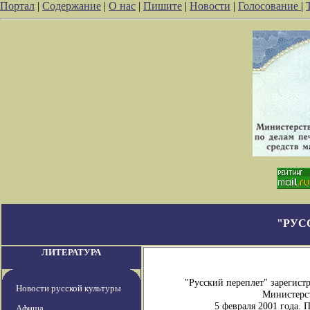
Портал
|
Содержание
|
О нас
|
Пишите
|
Новости
|
Голосование
|
"РУС
ЛИТЕРАТУРА
"Русский переплет" зарегис
Новости русской культуры
Министерст
5 февраля 2001 года.
Афиша