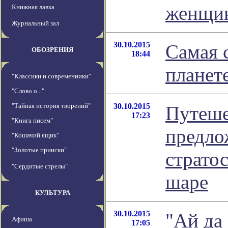
женщи
Книжная лавка
Журнальный зал
30.10.2015
Самая 
ОБОЗРЕНИЯ
18:44
планете
"Классики и современники"
"Слово о..."
"Тайная история творений"
30.10.2015
Путеше
17:23
"Книга писем"
предло
"Кошачий ящик"
"Золотые прииски"
страто
"Сердитые стрелы"
шаре
КУЛЬТУРА
30.10.2015
"Ай да 
Афиша
17:05