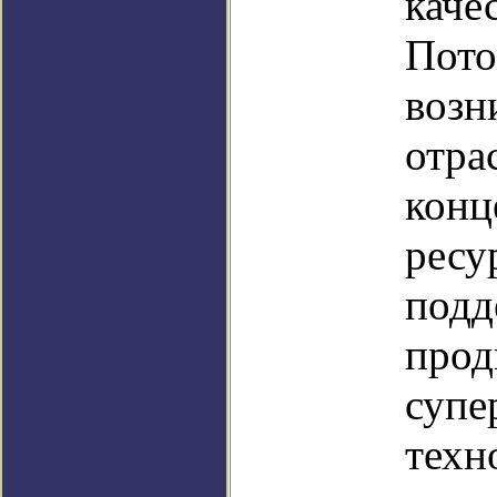
каче
Пото
возн
отра
конц
ресу
подд
прод
супе
техн