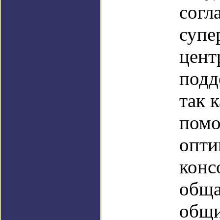
согл
супе
цент
подд
так 
помо
опти
конс
обща
общи