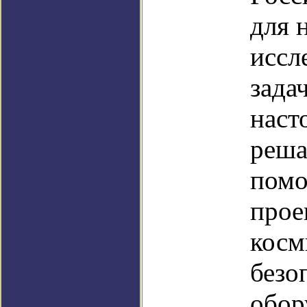
для 
иссл
зада
наст
реша
помо
прое
косм
безо
обор