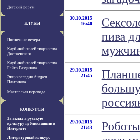
Детский форум
30.10.2015
Сексол
КЛУБЫ
16:40
пива д
Пятничные вечера
мужчи
Клуб любителей творчества
Достоевского
Клуб любителей творчества
Гайто Газданова
29.10.2015
Планше
21:45
Энциклопедия Андрея
Платонова
большу
Мастерская перевода
россия
КОНКУРСЫ
За вклад в русскую
29.10.2015
Роботы
культуру публикациями в
21:43
Интернете
Литературный конкурс