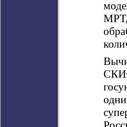
моде
МРТ,
обра
коли
Вычи
СКИФ
госу
одни
супе
Росс