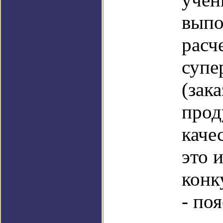
выпо
расч
супе
(зак
прод
каче
это и
конк
- по