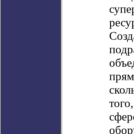
супе
ресу
Созд
подр
объе
прям
скол
того,
сфер
обор