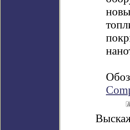
новы
топл
покр
нано
Обоз
Com
Выскаж