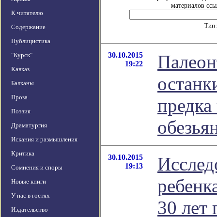
материалов ссыл
К читателю
Тип 
Содержание
Публицистика
30.10.2015
"Курск"
Палеон
19:22
Кавказ
останк
Балканы
Проза
предка
Поэзия
обезья
Драматургия
Искания и размышления
Критика
30.10.2015
Исслед
19:13
Сомнения и споры
ребенка
Новые книги
У нас в гостях
30 лет
Издательство