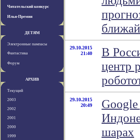
людьми
Читательский конкурс
прогноз
Илья-Премия
ближай
ДЕТЯМ
Электронные пампасы
29.10.2015
В Росс
Фантастика
21:40
центр 
Форум
робото
АРХИВ
Текущий
29.10.2015
2003
Google
20:49
2002
Индоне
2001
2000
шарах
1999