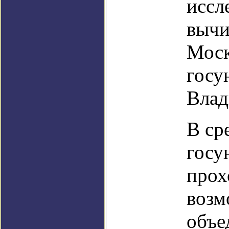
иссл
вычи
Моск
госу
Влад
В ср
госу
прох
возм
объе