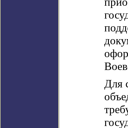
прио
госу
подд
доку
офор
Воев
Для 
объе
треб
госу