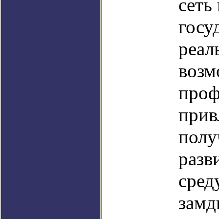
сеть
госу
реал
возм
проф
прив
полу
разв
сред
замд