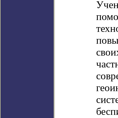
Учен
помо
техн
повы
свои
част
совр
геои
сист
бесп