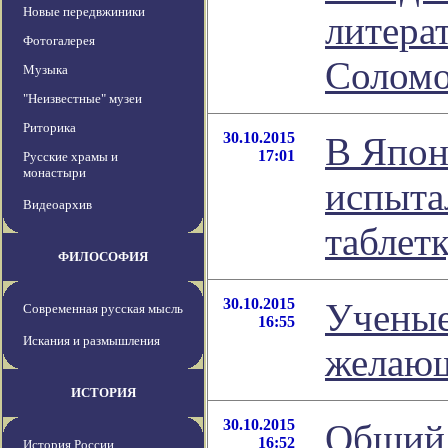
Новые передвжиники
литера
Фотогалерея
Соломо
Музыка
"Неизвестные" музеи
Риторика
30.10.2015
В Япон
17:01
Русские храмы и
монастыри
испыта
Видеоархив
таблетк
ФИЛОСОФИЯ
30.10.2015
Ученые
Современная русская мысль
16:55
Искания и размышления
желающ
ИСТОРИЯ
30.10.2015
Общий 
16:52
История России