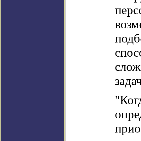
перс
возм
подб
спос
слож
зада
"Ког
опре
прио