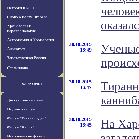
челове
История в МГУ
Слово о полку Игореве
оказал
Хронология и
парахронология
Астрономия и Хронология
30.10.2015
Ученые
Альмагест
16:49
Запечатленная Россия
происх
Сталиниана
30.10.2015
Тиранн
ФОРУМЫ
16:47
канниб
Дискуссионный клуб
Научный форум
Форум "Русская идея"
30.10.2015
На Хар
16:45
Форум "Курск"
загадо
Исторический форум