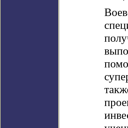
Воев
спец
полу
выпо
пом
супе
такж
прое
инве
учен