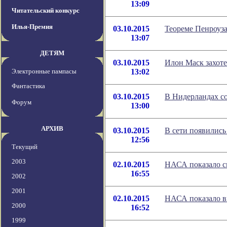
13:09
Читательский конкурс
Илья-Премия
03.10.2015
Теореме Пенроуза
13:07
ДЕТЯМ
03.10.2015
Илон Маск захоте
Электронные пампасы
13:02
Фантастика
03.10.2015
В Нидерландах со
Форум
13:00
АРХИВ
03.10.2015
В сети появилис
12:56
Текущий
2003
02.10.2015
НАСА показало с
16:55
2002
2001
02.10.2015
НАСА показало в
2000
16:52
1999