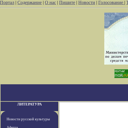
Портал
|
Содержание
|
О нас
|
Пишите
|
Новости
|
Голосование
|
ЛИТЕРАТУРА
Новости русской культуры
Афиша