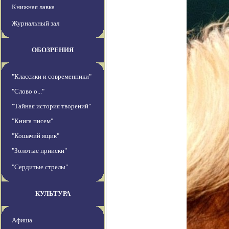
Книжная лавка
Журнальный зал
ОБОЗРЕНИЯ
"Классики и современники"
"Слово о..."
"Тайная история творений"
"Книга писем"
"Кошачий ящик"
"Золотые прииски"
"Сердитые стрелы"
КУЛЬТУРА
Афиша