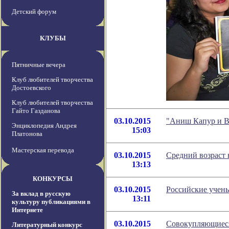
Детский форум
КЛУБЫ
Пятничные вечера
Клуб любителей творчества
Достоевского
Клуб любителей творчества
Гайто Газданова
03.10.2015
"Аниш Капур и В
Энциклопедия Андрея
15:03
Платонова
Мастерская перевода
03.10.2015
Средний возраст 
13:13
КОНКУРСЫ
03.10.2015
Российские учены
За вклад в русскую
13:11
культуру публикациями в
Интернете
03.10.2015
Совокупляющиеся
Литературный конкурс