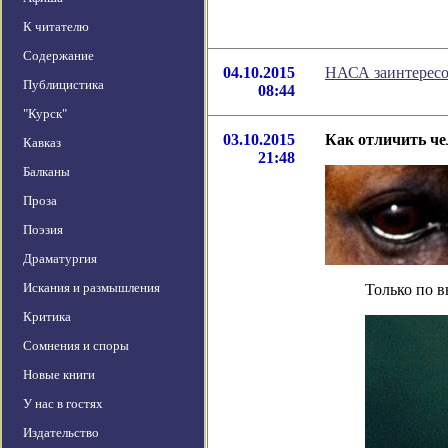
К читателю
Содержание
04.10.2015
НАСА заинтересо
Публицистика
08:44
"Курск"
03.10.2015
Как отличить че
Кавказ
21:48
Балканы
Проза
Поэзия
Драматургия
Искания и размышления
Только по 
Критика
Сомнения и споры
Новые книги
У нас в гостях
Издательство