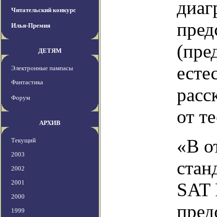
диаг
Читательский конкурс
пред
Илья-Премия
(пре
ДЕТЯМ
есте
Электронные пампасы
Фантастика
расс
Форум
от т
АРХИВ
«В о
Текущий
2003
стан
2002
2001
SAT 
2000
пред
1999