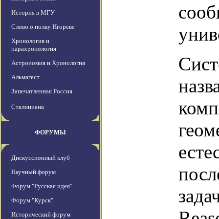
сооб
История в МГУ
Слово о полку Игореве
унив
Хронология и
парахронология
Сист
Астрономия и Хронология
Альмагест
назв
Запечатленная Россия
комп
Сталиниана
геом
ФОРУМЫ
есте
Дискуссионный клуб
посл
Научный форум
Форум "Русская идея"
зада
Форум "Курск"
Reas
Исторический форум