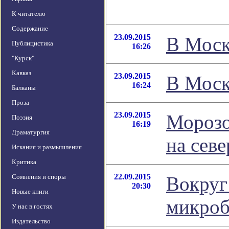
К читателю
Содержание
23.09.2015
В Моск
Публицистика
16:26
"Курск"
Кавказ
23.09.2015
В Моск
16:24
Балканы
Проза
23.09.2015
Морозо
Поэзия
16:19
Драматургия
на сев
Искания и размышления
Критика
22.09.2015
Сомнения и споры
Вокруг
20:30
Новые книги
микроб
У нас в гостях
Издательство