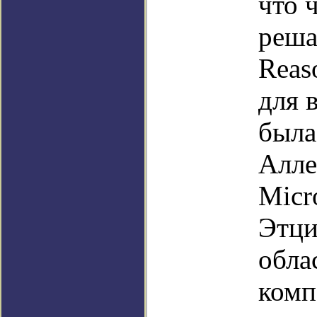
что 
реша
Reas
для 
была
Алле
Micr
Этци
обла
комп