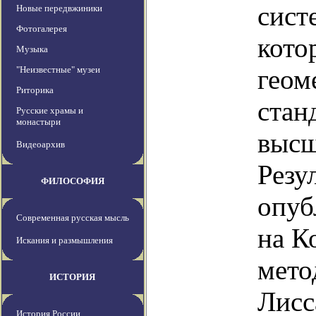
сист
Новые передвжиники
Фотогалерея
кото
Музыка
"Неизвестные" музеи
геом
Риторика
стан
Русские храмы и
монастыри
высш
Видеоархив
Резу
ФИЛОСОФИЯ
опуб
Современная русская мысль
на К
Искания и размышления
мето
ИСТОРИЯ
Лисс
История России