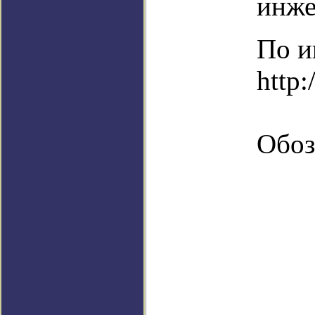
инже
По и
http:
Обоз