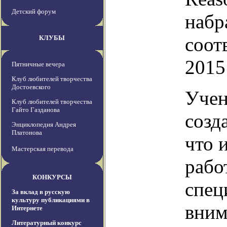
Детский форум
набр
соот
КЛУБЫ
2015
Пятничные вечера
Клуб любителей творчества
Достоевского
Учен
Клуб любителей творчества
Гайто Газданова
созд
Энциклопедия Андрея
Платонова
что 
Мастерская перевода
рабо
КОНКУРСЫ
спец
За вклад в русскую
культуру публикациями в
вним
Интернете
Литературный конкурс