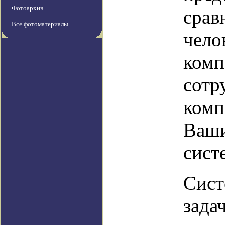
Фотоархив
срав
Все фотоматериалы
чело
комп
сотр
комп
Ваши
сист
Сист
зада