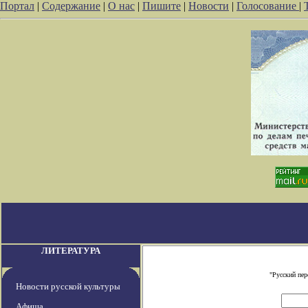
Портал
|
Содержание
|
О нас
|
Пишите
|
Новости
|
Голосование
|
ЛИТЕРАТУРА
"Русский пе
Новости русской культуры
Афиша