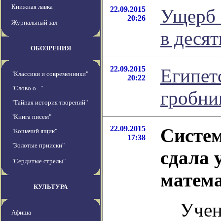
Книжная лавка
22.09.2015
Ущерб 
20:26
Журнальный зал
в деся
ОБОЗРЕНИЯ
22.09.2015
Египет
"Классики и современники"
20:22
"Слово о..."
гробни
"Тайная история творений"
"Книга писем"
22.09.2015
Систем
"Кошачий ящик"
17:38
"Золотые прииски"
сдала 
"Сердитые стрелы"
матем
КУЛЬТУРА
Учен
Афиша