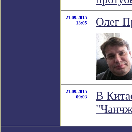
21.09.2015
Олег П
13:05
21.09.2015
В Кита
09:03
"Чанчж