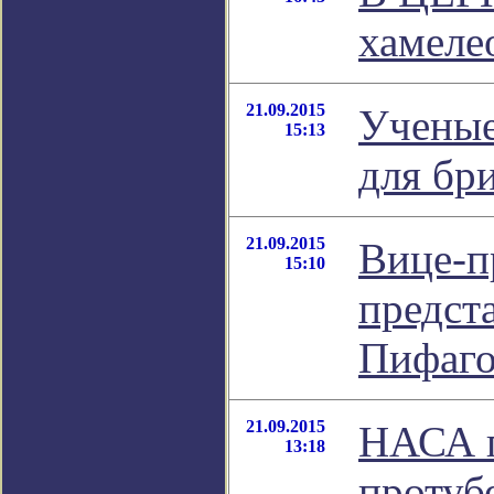
хамеле
21.09.2015
Ученые
15:13
для бр
21.09.2015
Вице-п
15:10
предст
Пифаго
21.09.2015
НАСА п
13:18
протуб