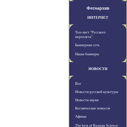
Фотоархив
ИНТЕРНЕТ
Топ-лист "Русского
переплета"
Баннерная сеть
Наши баннеры
НОВОСТИ
Все
Новости русской культуры
Новости науки
Космические новости
Афиша
The best of Russian Science