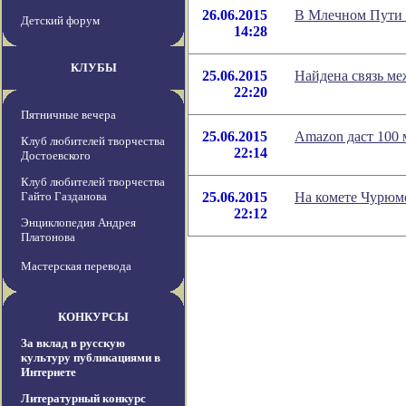
26.06.2015
В Млечном Пути 
Детский форум
14:28
КЛУБЫ
25.06.2015
Найдена связь ме
22:20
Пятничные вечера
25.06.2015
Amazon даст 100 
Клуб любителей творчества
22:14
Достоевского
Клуб любителей творчества
Гайто Газданова
25.06.2015
На комете Чурюм
22:12
Энциклопедия Андрея
Платонова
Мастерская перевода
КОНКУРСЫ
За вклад в русскую
культуру публикациями в
Интернете
Литературный конкурс