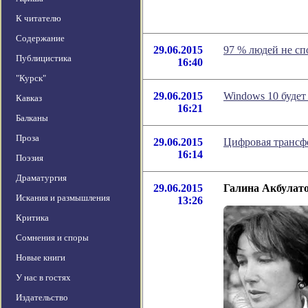
К читателю
Содержание
29.06.2015
97 % людей не сп
Публицистика
16:40
"Курск"
29.06.2015
Windows 10 будет
Кавказ
16:21
Балканы
Проза
29.06.2015
Цифровая трансфо
16:14
Поэзия
Драматургия
29.06.2015
Галина Акбулато
Искания и размышления
13:26
Критика
Сомнения и споры
Новые книги
У нас в гостях
Издательство