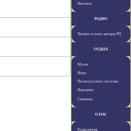
Научпоп
РАДИО
Читают и поют авторы РП
ОТДЫХ
Музеи
Игры
Песни русского застолья
Народное
Смешное
О НАС
Редколлегия