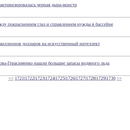
активизировалась черная дыра-монстр
жду покраснением глаз и справлением нужды в бассейне
миллионов долларов на искусственный интеллект
ова-Герасименко нашли большие запасы водяного льда
<<
1721
|
1722
|
1723
|
1724
|
1725
|
1726
|
1727
|
1728
|
1729
|
1730
>>