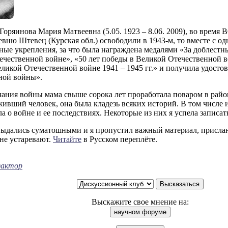
Горяинова Мария Матвеевна (5.05. 1923 – 8.06. 2009), во время 
вню Штевец (Курская обл.) освободили в 1943-м, то вместе с о
ные укрепления, за что была награждена медалями «За доблест
чественной войне», «50 лет победы в Великой Отечественной вой
ликой Отечественной войне 1941 – 1945 гг.» и получила удосто
ной войны».
чания войны мама свыше сорока лет проработала поваром в рай
ивший человек, она была кладезь всяких историй. В том числе и
а о войне и ее последствиях. Некоторые из них я успела записат
ыдались суматошными и я пропустил важный материал, присл
не устаревают.
Читайте
в Русском переплёте.
дактор
Выскажите свое мнение на: