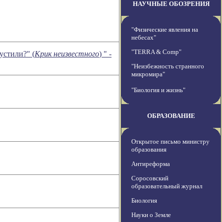
НАУЧНЫЕ ОБОЗРЕНИЯ
"Физические явления на
небесах"
"TERRA & Comp"
устили?" (
Крик неизвестного
) " -
"Неизбежность странного
микромира"
"Биология и жизнь"
ОБРАЗОВАНИЕ
Открытое письмо министру
образования
Антиреформа
Соросовский
образовательный журнал
Биология
Науки о Земле