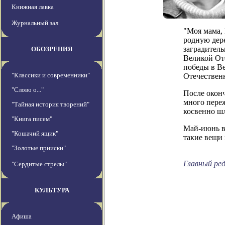
Книжная лавка
Журнальный зал
"Моя мама, 
родную дере
заградитель
ОБОЗРЕНИЯ
Великой Оте
победы в Ве
"Классики и современники"
Отечествен
"Слово о..."
После окон
много переж
"Тайная история творений"
косвенно шл
"Книга писем"
Май-июнь в
"Кошачий ящик"
такие вещи 
"Золотые прииски"
Главный ре
"Сердитые стрелы"
КУЛЬТУРА
Афиша