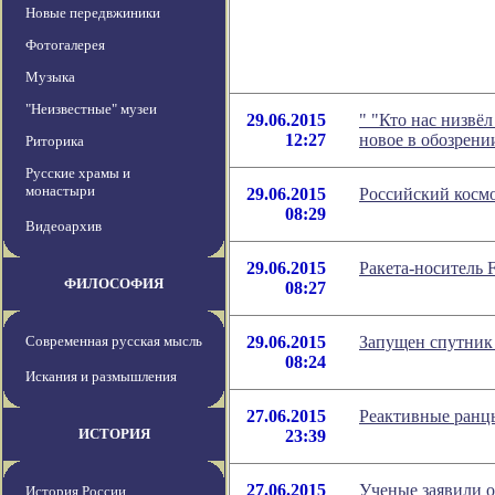
Новые передвжиники
Фотогалерея
Музыка
"Неизвестные" музеи
29.06.2015
" "Кто нас низвё
12:27
новое в обозрен
Риторика
Русские храмы и
монастыри
29.06.2015
Российский космо
08:29
Видеоархив
29.06.2015
Ракета-носитель F
ФИЛОСОФИЯ
08:27
Современная русская мысль
29.06.2015
Запущен спутник 
08:24
Искания и размышления
27.06.2015
Реактивные ранцы
ИСТОРИЯ
23:39
27.06.2015
Ученые заявили о
История России