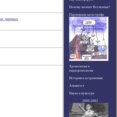
Почему молчит Вселенная?
Парниковая катастрофа
ажи данных
Хронология и
парахронология
История и астрономия
Альмагест
Наука и культура
2000-2002