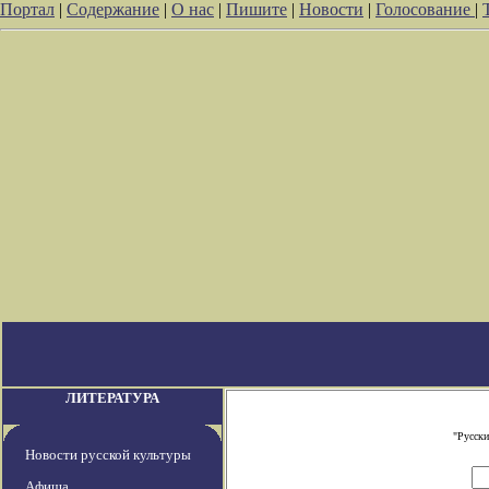
Портал
|
Содержание
|
О нас
|
Пишите
|
Новости
|
Голосование
|
ЛИТЕРАТУРА
"Русски
Новости русской культуры
Афиша