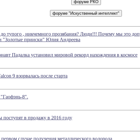
л до тупого , никчемного прозябания? Люди!!! Почему мы это доп
ии "Золотые прииски" Юлия Андреева
навт Падалка установил мировой рекорд нахождения в космосе
alcon 9 взорвалась после старта
"Гаофэнь-8".
 поступят в продажу в 2016 году
 первом случае получения металлического водорода