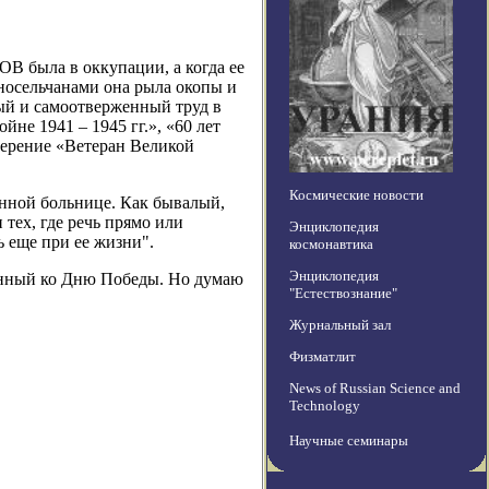
ВОВ была в оккупации, а когда ее
дносельчанами она рыла окопы и
ный и самоотверженный труд в
не 1941 – 1945 гг.», «60 лет
верение «Ветеран Великой
Космические новости
онной больнице. Как бывалый,
 тех, где речь прямо или
Энциклопедия
ь еще при ее жизни".
космонавтика
Энциклопедия
анный ко Дню Победы. Но думаю
"Естествознание"
Журнальный зал
Физматлит
News of Russian Science and
Technology
Научные семинары