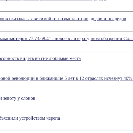
ков оказалась зависимой от возраста отцов, дедов и прадедов
 компьютером 77.73.68.4" - новое в литературном обозрении Со
собность видеть во сне любимые места
ровой революции в ближайшие 5 лет в 12 отраслях исчезнут 40
 зевоту у слонов
бъяснили устройством черепа