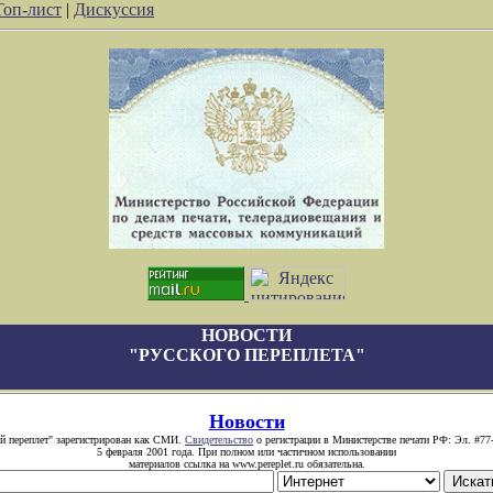
Топ-лист
|
Дискуссия
НОВОСТИ
"РУССКОГО ПЕРЕПЛЕТА"
Новости
й переплет" зарегистрирован как СМИ.
Свидетельство
о регистрации в Министерстве печати РФ: Эл. #77
5 февраля 2001 года. При полном или частичном использовании
материалов ссылка на www.pereplet.ru обязательна.