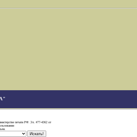
А"
нистерстве печати РФ: Эл. #77-4362 от
ользовании
ьна.