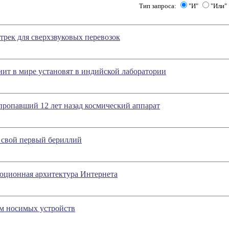
Тип запроса:
"И"
"Или"
рек для сверхзвуковых перевозок
ит в мире установят в индийской лаборатории
ропавший 12 лет назад космический аппарат
 свой первый бериллий
юционная архитектура Интернета
ом носимых устройств