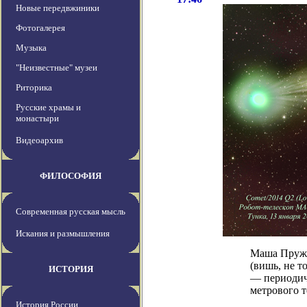
Новые передвжиники
Фотогалерея
Музыка
"Неизвестные" музеи
Риторика
Русские храмы и
монастыри
Видеоархив
ФИЛОСОФИЯ
Современная русская мысль
Искания и размышления
Маша Пружи
(вишь, не т
ИСТОРИЯ
— периодиче
метрового т
История России