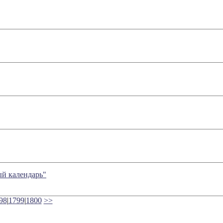
ый календарь"
98
|
1799
|
1800
>>