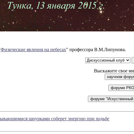
"
Физические явления на небесах
" профессора В.М.Липунова.
Выскажите свое мн
язывающимися шнурками соберет энергию при ходьбе