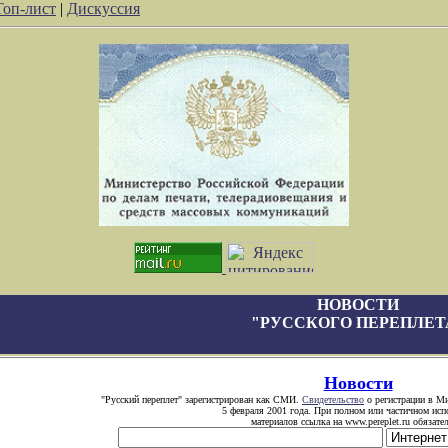
Топ-лист
|
Дискуссия
НОВОСТИ
"РУССКОГО ПЕРЕПЛЕТ
Новости
"Русский переплет" зарегистрирован как СМИ.
Свидетельство
о регистрации в Ми
5 февраля 2001 года. При полном или частичном исп
материалов ссылка на www.pereplet.ru обязател