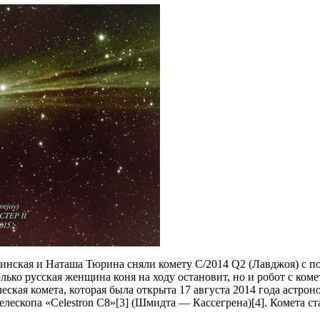
нская и Наташа Тюрина сняли комету C/2014 Q2 (Лавджоя) с п
олько русская женщина коня на ходу остановит, но и робот с коме
ская комета, которая была открыта 17 августа 2014 года астрон
елескопа «Celestron C8»[3] (Шмидта — Кассегрена)[4]. Комета с