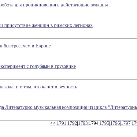
робота для проникновения в действующие вулканы
ли присутствие женщин в римских легионах
и быстрее, чем в Европе
ксперимент с голубями в грузовике
начала, и о том, что канет в вечность
ода Литературно-музыкальная композиция из цикла "Литературн
<<
1791
|
1792
|
1793
|1794|
1795
|
1796
|
1797
|
17