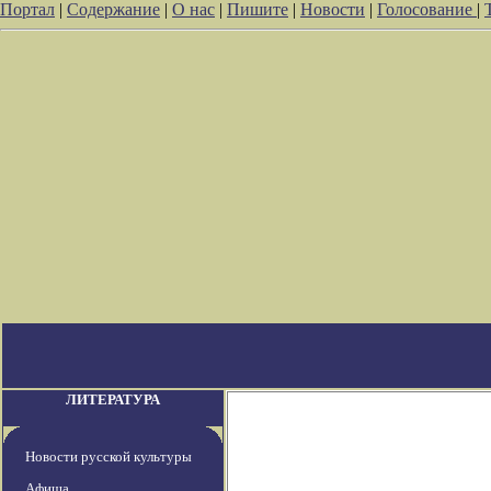
Портал
|
Содержание
|
О нас
|
Пишите
|
Новости
|
Голосование
|
ЛИТЕРАТУРА
Новости русской культуры
Афиша