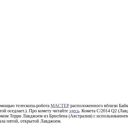
омощью телескопа-робота
МАСТЕР
расположенного вблизи Байк
той оседлает.). Про комету читайте
здесь
. Комета C/2014 Q2 (Лав
омом Терри Лавджоем из Брисбена (Австралия) с использованием
тала пятой, открытой Лавджоем.