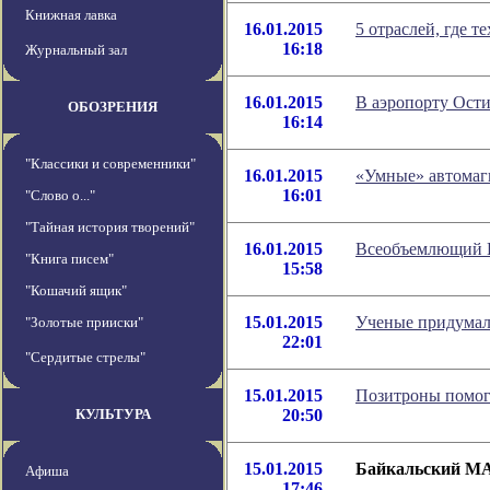
Книжная лавка
16.01.2015
5 отраслей, где 
16:18
Журнальный зал
16.01.2015
В аэропорту Ости
ОБОЗРЕНИЯ
16:14
"Классики и современники"
16.01.2015
«Умные» автомаг
16:01
"Слово о..."
"Тайная история творений"
16.01.2015
Всеобъемлющий И
"Книга писем"
15:58
"Кошачий ящик"
15.01.2015
Ученые придумали
"Золотые прииски"
22:01
"Сердитые стрелы"
15.01.2015
Позитроны помог
КУЛЬТУРА
20:50
15.01.2015
Байкальский МА
Афиша
17:46