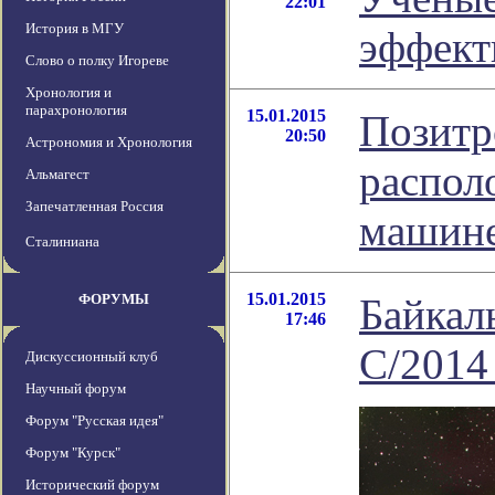
22:01
История в МГУ
эффект
Слово о полку Игореве
Хронология и
парахронология
15.01.2015
Позитр
20:50
Астрономия и Хронология
распол
Альмагест
Запечатленная Россия
машин
Сталиниана
15.01.2015
ФОРУМЫ
Байкал
17:46
C/2014
Дискуссионный клуб
Научный форум
Форум "Русская идея"
Форум "Курск"
Исторический форум