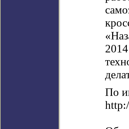
сам
крос
«Наз
2014
техн
дела
По и
http: