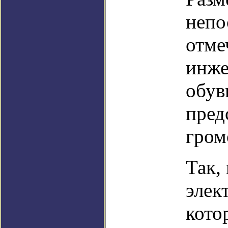
непо
отме
инже
обув
пред
гром
Так,
элек
кото