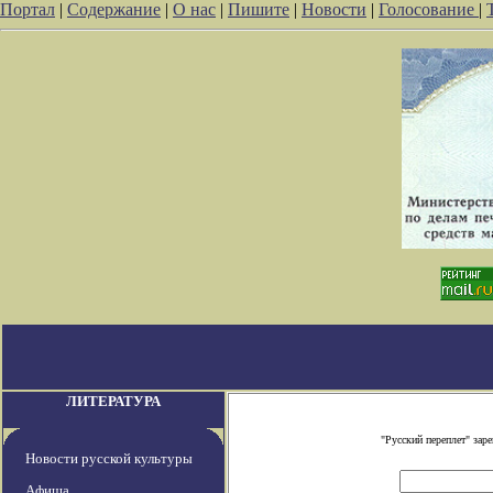
Портал
|
Содержание
|
О нас
|
Пишите
|
Новости
|
Голосование
|
ЛИТЕРАТУРА
"Русский переплет" за
Новости русской культуры
Афиша