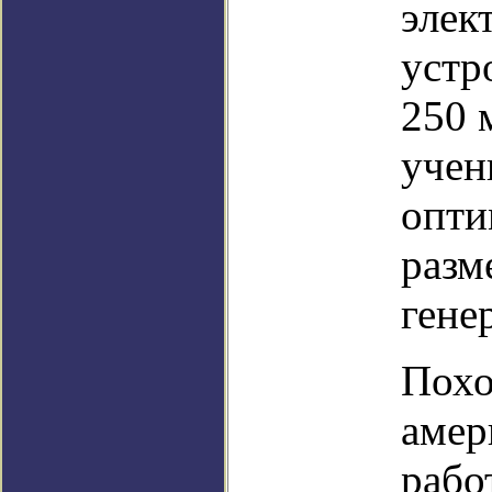
элек
устр
250 
учен
опти
разм
гене
Похо
амер
рабо