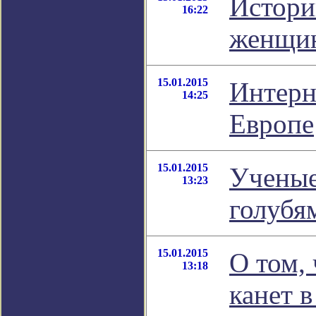
Истори
16:22
женщин
15.01.2015
Интерн
14:25
Европе
15.01.2015
Ученые
13:23
голубя
15.01.2015
О том, 
13:18
канет в