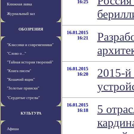
Россия
16:25
Книжная лавка
берилл
Журнальный зал
ОБОЗРЕНИЯ
16.01.2015
Разраб
16:21
"Классики и современники"
архите
"Слово о..."
"Тайная история творений"
16.01.2015
2015-й
"Книга писем"
16:20
"Кошачий ящик"
устрой
"Золотые прииски"
"Сердитые стрелы"
16.01.2015
5 отрас
16:18
КУЛЬТУРА
кардин
Афиша