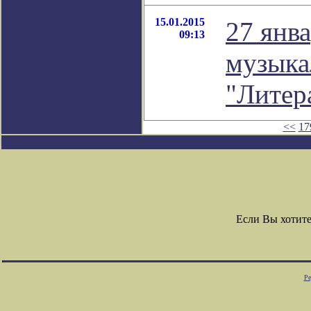
15.01.2015
27 янв
09:13
музыка
"Литер
<<
17
Если Вы хотит
Ре