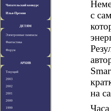
Неме
Читательский конкурс
с са
Илья-Премия
кото
ДЕТЯМ
энер
Электронные пампасы
Фантастика
Резу
Форум
авто
АРХИВ
Smart
Текущий
крат
2003
2002
на с
2001
2000
Часа
1999