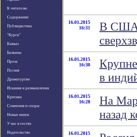
К читателю
Содержание
16.01.2015
В США 
Публицистика
16:31
"Курск"
сверхз
Кавказ
Балканы
16.01.2015
Крупне
Проза
16:30
Поэзия
в инди
Драматургия
Искания и размышления
16.01.2015
На Мар
Критика
16:28
Сомнения и споры
назад 
Новые книги
У нас в гостях
Издательство
16.01.2015