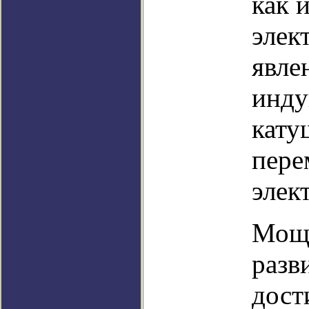
как 
элек
явле
инду
кату
пере
элек
Мощн
разв
дост