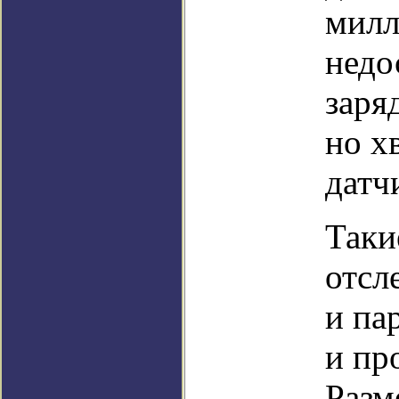
милл
недо
заря
но х
датч
Таки
отсл
и па
и пр
Разм