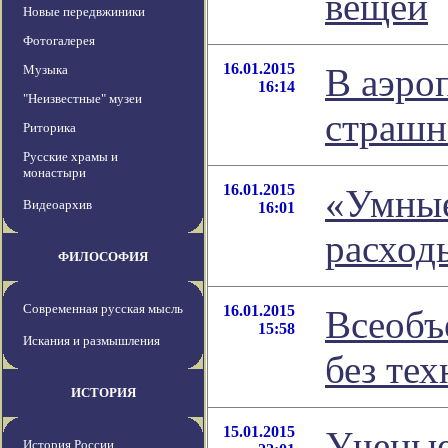
вещей
Новые передвжиники
Фотогалерея
16.01.2015
В аэро
Музыка
16:14
"Неизвестные" музеи
страшн
Риторика
Русские храмы и
монастыри
16.01.2015
«Умные
Видеоархив
16:01
расход
ФИЛОСОФИЯ
Современная русская мысль
16.01.2015
Всеобъ
15:58
Искания и размышления
без те
ИСТОРИЯ
15.01.2015
Ученые
История России