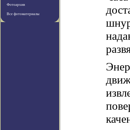
Фотоархив
дост
Все фотоматериалы
шнур
нада
разв
Энер
движ
извл
пове
каче