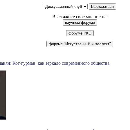
Выскажите свое мнение на:
нян: Кот-гурман, как зеркало современного общества