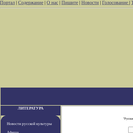
Портал
|
Содержание
|
О нас
|
Пишите
|
Новости
|
Голосование
|
ЛИТЕРАТУРА
"Русски
Новости русской культуры
Афиша