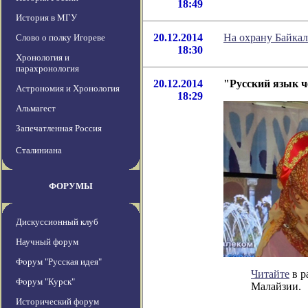
18:49
История в МГУ
20.12.2014
На охрану Байка
Слово о полку Игореве
18:30
Хронология и
парахронология
20.12.2014
"Русский язык ч
Астрономия и Хронология
18:29
Альмагест
Запечатленная Россия
Сталиниана
ФОРУМЫ
Дискуссионный клуб
Научный форум
Форум "Русская идея"
Читайте
в р
Форум "Курск"
Малайзии.
Исторический форум