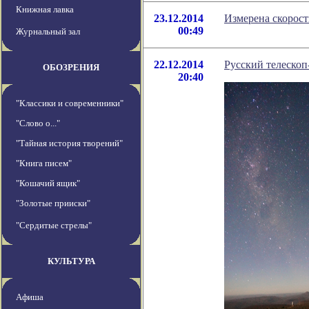
Книжная лавка
23.12.2014
Измерена скорост
00:49
Журнальный зал
22.12.2014
Русский телеско
ОБОЗРЕНИЯ
20:40
"Классики и современники"
"Слово о..."
"Тайная история творений"
"Книга писем"
"Кошачий ящик"
"Золотые прииски"
"Сердитые стрелы"
КУЛЬТУРА
Афиша