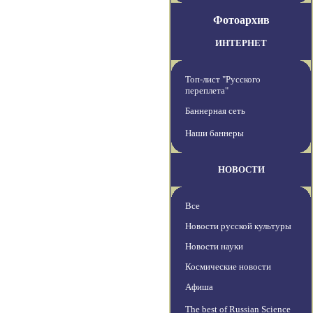
Фотоархив
ИНТЕРНЕТ
Топ-лист "Русского
переплета"
Баннерная сеть
Наши баннеры
НОВОСТИ
Все
Новости русской культуры
Новости науки
Космические новости
Афиша
The best of Russian Science