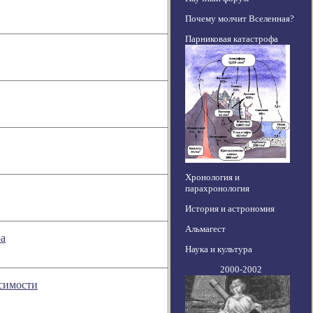
Почему молчит Вселенная?
Парниковая катастрофа
Хронология и
парахронология
История и астрономия
Альмагест
ра
Наука и культура
2000-2002
симости