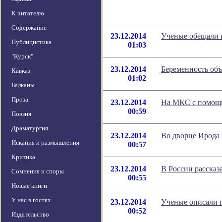
К читателю
Содержание
23.12.2014
Ученые обещали 
Публицистика
01:03
"Курск"
23.12.2014
Беременность об
Кавказ
01:02
Балканы
Проза
23.12.2014
На МКС с помощь
00:59
Поэзия
Драматургия
23.12.2014
Во дворце Ирода
Искания и размышления
00:57
Критика
23.12.2014
В России рассказ
Сомнения и споры
00:55
Новые книги
У нас в гостях
23.12.2014
Ученые описали 
00:52
Издательство