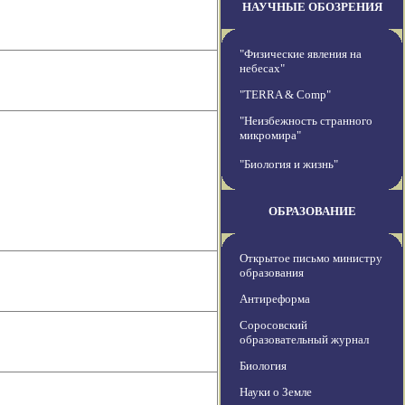
НАУЧНЫЕ ОБОЗРЕНИЯ
"Физические явления на
небесах"
"TERRA & Comp"
"Неизбежность странного
микромира"
"Биология и жизнь"
ОБРАЗОВАНИЕ
Открытое письмо министру
образования
Антиреформа
Соросовский
образовательный журнал
Биология
Науки о Земле