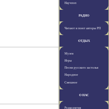
Научпоп
РАДИО
Читают и поют авторы РП
ОТДЫХ
Музеи
Игры
Песни русского застолья
Народное
Смешное
О НАС
Редколлегия