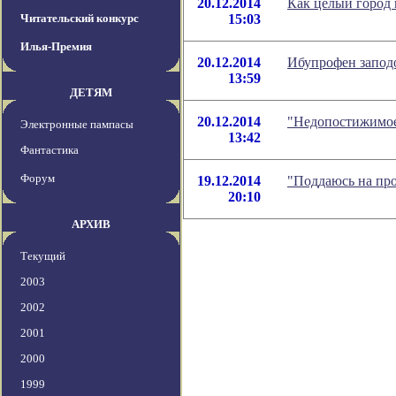
20.12.2014
Как целый город 
Читательский конкурс
15:03
Илья-Премия
20.12.2014
Ибупрофен запод
13:59
ДЕТЯМ
20.12.2014
"Недопостижимое
Электронные пампасы
13:42
Фантастика
Форум
19.12.2014
"Поддаюсь на пр
20:10
АРХИВ
Текущий
2003
2002
2001
2000
1999