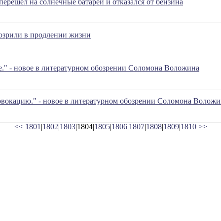
перешел на солнечные батареи и отказался от бензина
озрили в продлении жизни
." - новое в литературном обозрении Соломона Воложина
овокацию." - новое в литературном обозрении Соломона Воложи
<<
1801
|
1802
|
1803
|1804|
1805
|
1806
|
1807
|
1808
|
1809
|
1810
>>