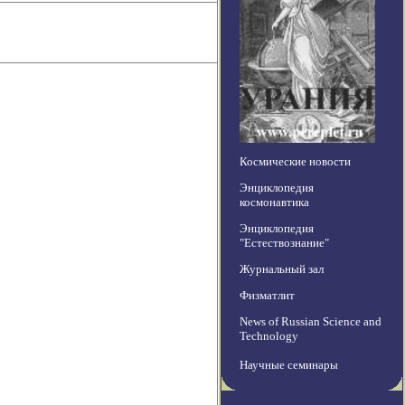
Космические новости
Энциклопедия
космонавтика
Энциклопедия
"Естествознание"
Журнальный зал
Физматлит
News of Russian Science and
Technology
Научные семинары