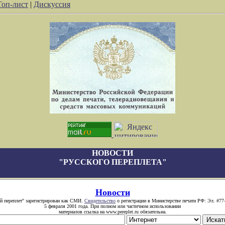
Топ-лист
|
Дискуссия
НОВОСТИ
"РУССКОГО ПЕРЕПЛЕТА"
Новости
й переплет" зарегистрирован как СМИ.
Свидетельство
о регистрации в Министерстве печати РФ: Эл. #77
5 февраля 2001 года. При полном или частичном использовании
материалов ссылка на www.pereplet.ru обязательна.