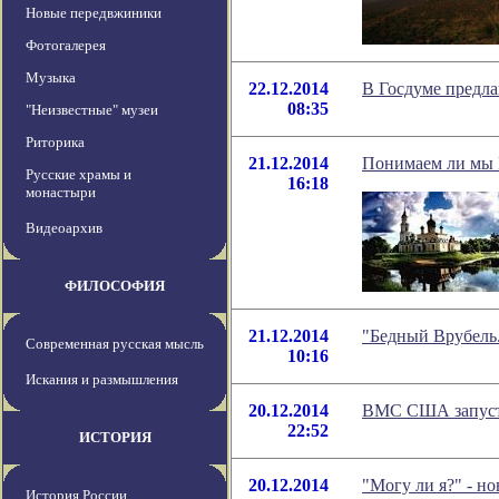
Новые передвжиники
Фотогалерея
Музыка
22.12.2014
В Госдуме предл
08:35
"Неизвестные" музеи
Риторика
21.12.2014
Понимаем ли мы
Русские храмы и
16:18
монастыри
Видеоархив
ФИЛОСОФИЯ
21.12.2014
"Бедный Врубель.
Современная русская мысль
10:16
Искания и размышления
20.12.2014
ВМС США запусти
22:52
ИСТОРИЯ
20.12.2014
"Могу ли я?" - н
История России