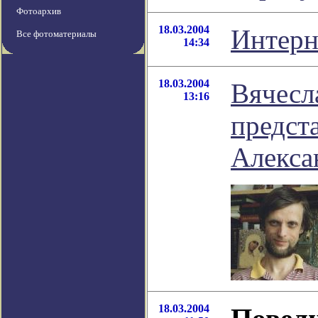
Фотоархив
18.03.2004
Интерн
Все фотоматериалы
14:34
18.03.2004
Вячесл
13:16
предст
Алекса
18.03.2004