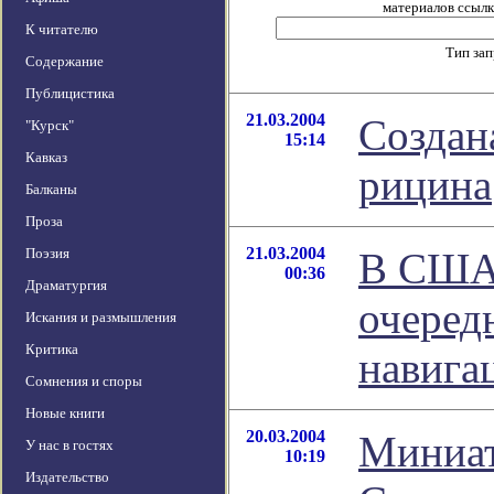
материалов ссылка
К читателю
Тип за
Содержание
Публицистика
21.03.2004
Создан
"Курск"
15:14
Кавказ
рицина
Балканы
Проза
21.03.2004
Поэзия
В США
00:36
Драматургия
очеред
Искания и размышления
Критика
навига
Сомнения и споры
Новые книги
20.03.2004
Миниа
У нас в гостях
10:19
Издательство