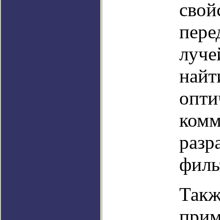
свой
пере
луче
найт
опти
комм
разр
филь
Такж
прим