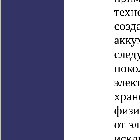
техн
созд
акку
след
поко
элек
хран
физи
от э
искл