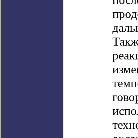
прод
даль
Такж
реак
изме
темп
гово
испо
техн