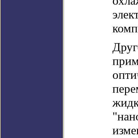
охла
элек
комп
Друг
прим
опти
пере
жидк
"нан
изме