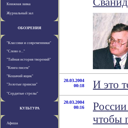
Сванид
Книжная лавка
Журнальный зал
ОБОЗРЕНИЯ
"Классики и современники"
"Слово о..."
"Тайная история творений"
"Книга писем"
"Кошачий ящик"
20.03.2004
И это т
"Золотые прииски"
00:18
"Сердитые стрелы"
20.03.2004
России
00:16
КУЛЬТУРА
чтобы 
Афиша