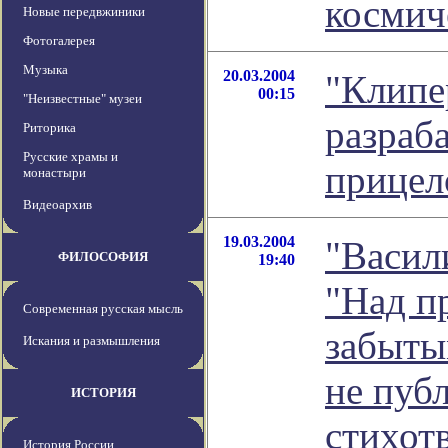
космич
Новые передвжиники
Фотогалерея
Музыка
20.03.2004
"Клипе
00:15
"Неизвестные" музеи
разраба
Риторика
Русские храмы и
прицел
монастыри
Видеоархив
19.03.2004
"Васил
ФИЛОСОФИЯ
19:40
"Над п
Современная русская мысль
забыты
Искания и размышления
не пуб
ИСТОРИЯ
стихотв
История России