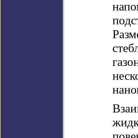
напо
подс
Разм
стеб
газо
неск
нано
Взаи
жидк
пове