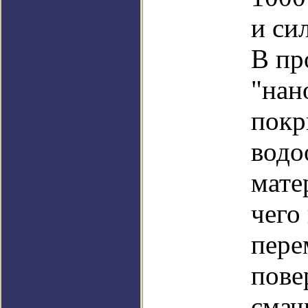
и си
В пр
"нан
покр
водо
мате
чего
пере
пове
смач