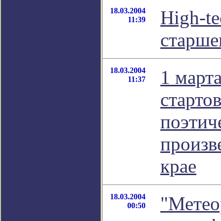
18.03.2004
High-t
11:39
старше
18.03.2004
1 марта
11:37
старто
поэтич
произв
крае
18.03.2004
"Метеор
00:50