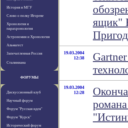
обозре
История в МГУ
Слово о полку Игореве
ящик" 
Хронология и
парахронология
Пригод
Астрономия и Хронология
Альмагест
19.03.2004
Gartner
Запечатленная Россия
12:38
Сталиниана
технол
ФОРУМЫ
19.03.2004
Оконча
Дискуссионный клуб
12:28
романа
Научный форум
Форум "Русская идея"
"Истин
Форум "Курск"
Исторический форум