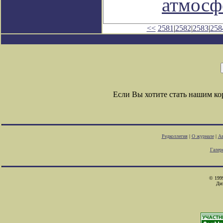
атмосф
<<
2581
|
2582
|
2583
|
258
Если Вы хотите стать нашим к
Редколлегия
|
О журнале
|
Ав
Галер
© 1999
Ди