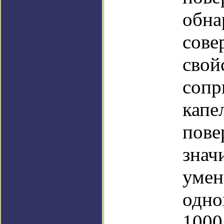
обна
сове
свой
сопр
капе
пове
знач
умен
одно
1000