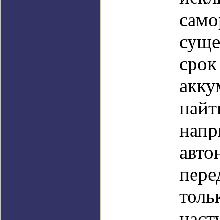
само
суще
срок
акку
найт
напр
авто
пере
толь
наст