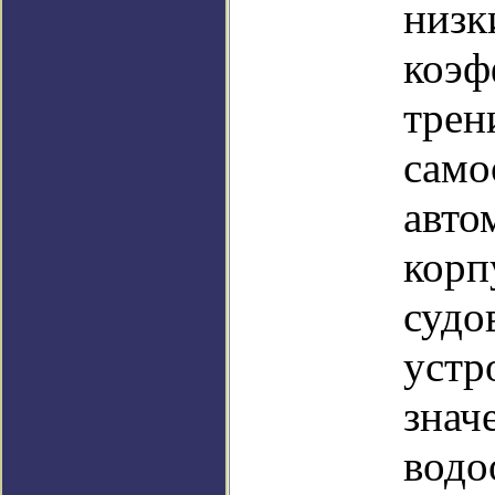
низк
коэф
трен
сам
авто
корп
судо
устр
знач
водо