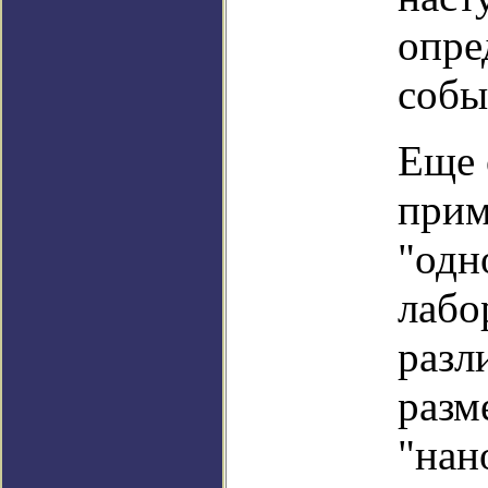
опре
собы
Еще 
прим
"одн
лабо
разл
разм
"нан