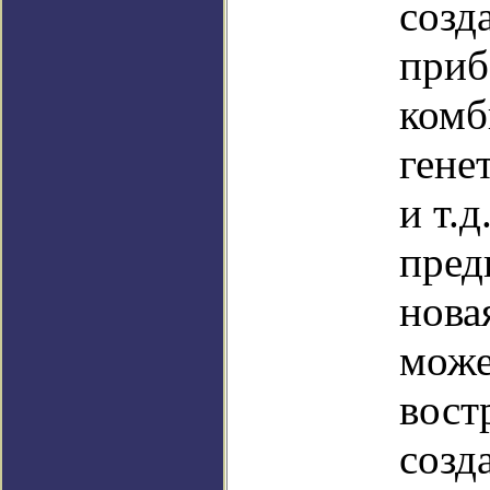
созд
приб
комб
гене
и т.
пред
нова
може
вост
созд