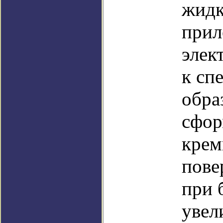
жидк
прил
элек
к сп
обра
сфор
крем
пове
при 
увел