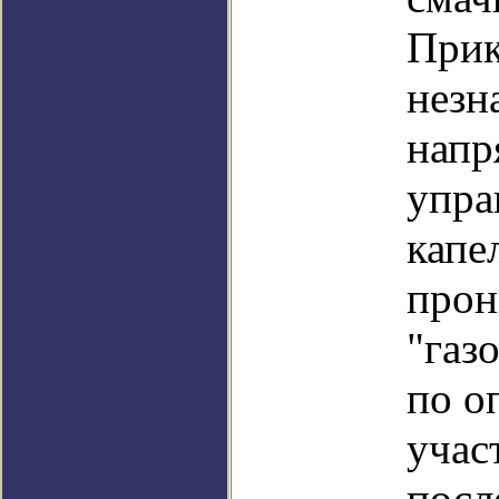
Прик
незн
напр
упра
капе
прон
"газ
по о
учас
посл