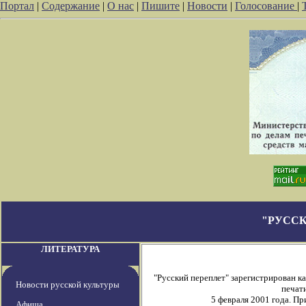
Портал
|
Содержание
|
О нас
|
Пишите
|
Новости
|
Голосование
|
"РУССК
ЛИТЕРАТУРА
"Русский переплет" зарегистрирован 
Новости русской культуры
печати
5 февраля 2001 года. П
Афиша