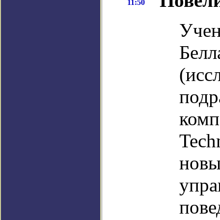
Повели
11:50
Учен
Белл
(исс
подр
комп
Tech
новы
упра
пове