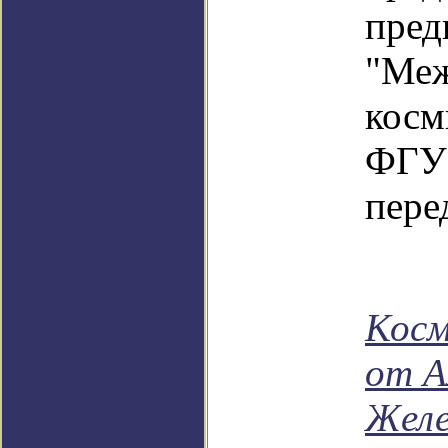
пред
"Ме
косм
ФГ
пере
Косм
от А
Желе