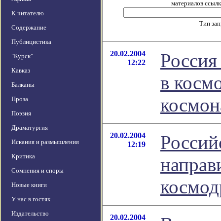
материалов ссылка
К читателю
Тип за
Содержание
Публицистика
20.02.2004
Россия
"Курск"
12:22
Кавказ
в косм
Балканы
космон
Проза
Поэзия
Драматургия
20.02.2004
Россий
Искания и размышления
12:19
Критика
направ
Сомнения и споры
космод
Новые книги
У нас в гостях
Издательство
20.02.2004