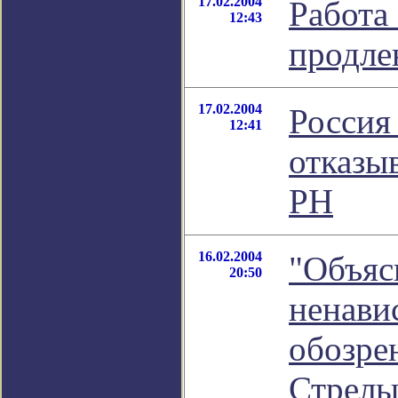
17.02.2004
Работа
12:43
продле
17.02.2004
Россия
12:41
отказы
РН
16.02.2004
"Объяс
20:50
ненавис
обозре
Стрелы