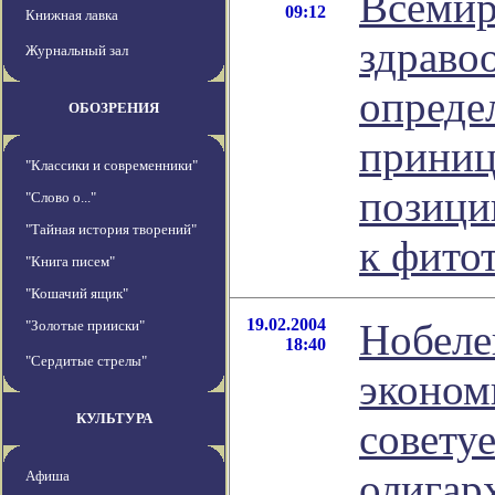
Всемир
09:12
Книжная лавка
здраво
Журнальный зал
опреде
ОБОЗРЕНИЯ
прини
"Классики и современники"
позици
"Слово о..."
"Тайная история творений"
к фито
"Книга писем"
"Кошачий ящик"
19.02.2004
Нобеле
"Золотые прииски"
18:40
"Сердитые стрелы"
эконом
КУЛЬТУРА
совету
олигар
Афиша