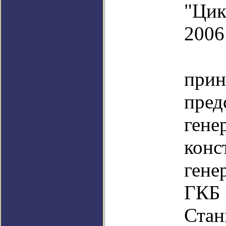
"Цик
2006 
В 
при
пред
гене
конс
гене
ГК
Стан