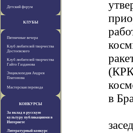
утве
Детский форум
прио
КЛУБЫ
раб
Пятничные вечера
косм
Клуб любителей творчества
Достоевского
раке
Клуб любителей творчества
Гайто Газданова
(КРК
Энциклопедия Андрея
Платонова
косм
Мастерская перевода
в Бр
КОНКУРСЫ
У
За вклад в русскую
культуру публикациями в
зас
Интернете
Литературный конкурс