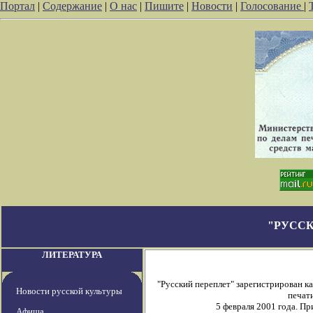
Портал
|
Содержание
|
О нас
|
Пишите
|
Новости
|
Голосование
|
"РУССК
ЛИТЕРАТУРА
"Русский переплет" зарегистрирован 
Новости русской культуры
печати
5 февраля 2001 года. П
Афиша