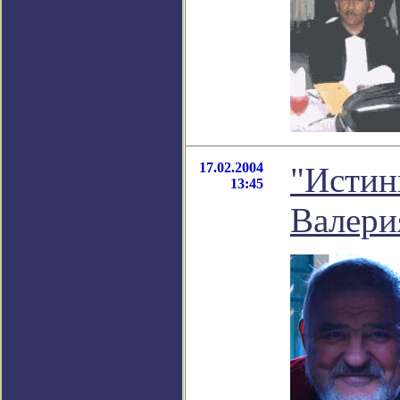
17.02.2004
"Истин
13:45
Валери