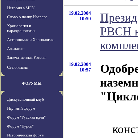
История в МГУ
19.02.2004
Презид
Слово о полку Игореве
10:59
Хронология и
РВСН н
парахронология
Астрономия и Хронология
компле
Альмагест
Запечатленная Россия
19.02.2004
Одобре
Сталиниана
10:57
наземн
ФОРУМЫ
"Цикл
Дискуссионный клуб
Научный форум
Со
Форум "Русская идея"
конс
Форум "Курск"
Исторический форум