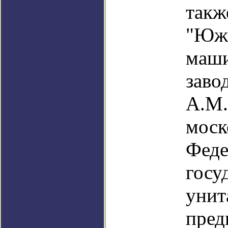
такж
"Юж
маши
за
А.М.
моск
Феде
госу
унит
пре