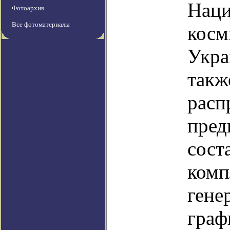
Наци
Фотоархив
Все фотоматериалы
косм
Укра
та
расп
пред
сос
комп
гене
граф