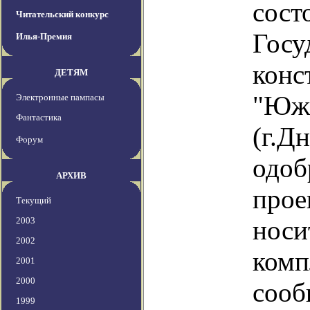
сос
Читательский конкурс
Госу
Илья-Премия
конс
ДЕТЯМ
"Юж
Электронные пампасы
Фантастика
(г.Д
Форум
одо
АРХИВ
про
Текущий
2003
носи
2002
ком
2001
2000
соо
1999