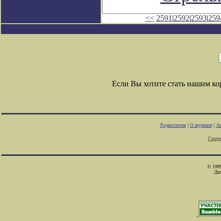
<<
2591
|
2592
|
2593
|
259
Если Вы хотите стать нашим к
Редколлегия
|
О журнале
|
Ав
Галер
© 1999
Ди