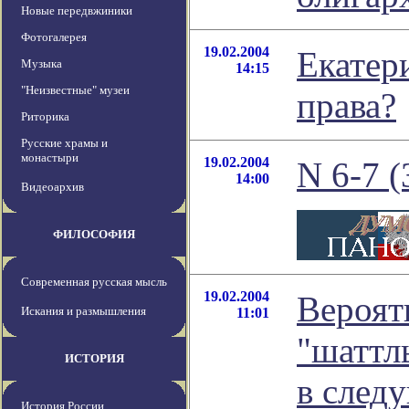
Новые передвжиники
Фотогалерея
19.02.2004
Екатер
Музыка
14:15
"Неизвестные" музеи
права?
Риторика
Русские храмы и
монастыри
19.02.2004
N 6-7 (
14:00
Видеоархив
ФИЛОСОФИЯ
Современная русская мысль
19.02.2004
Вероят
Искания и размышления
11:01
"шаттл
ИСТОРИЯ
в след
История России