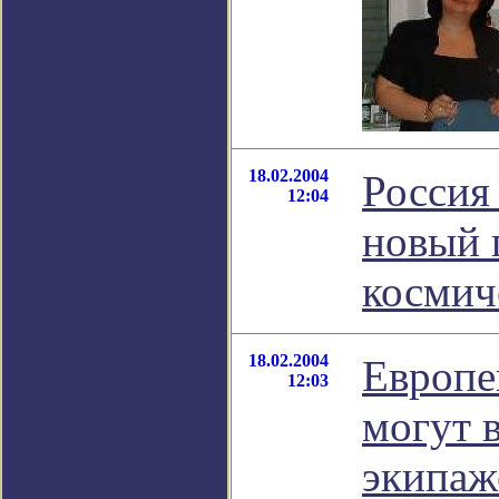
18.02.2004
Россия
12:04
новый 
космич
18.02.2004
Европе
12:03
могут в
экипа