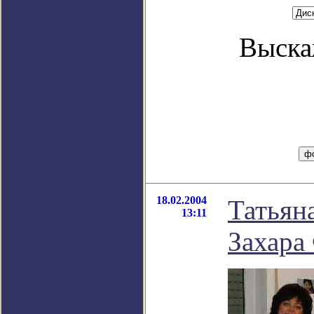
Выска
18.02.2004
Татьян
13:11
Захара