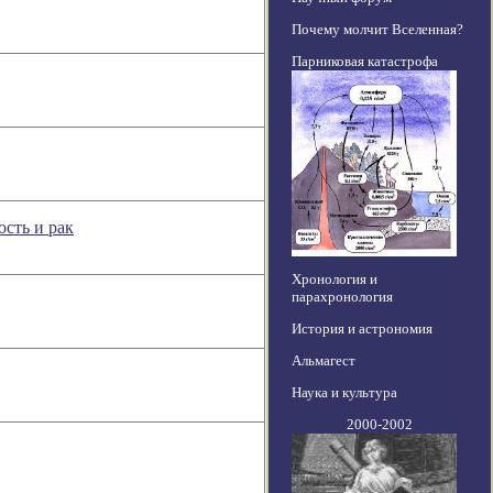
Почему молчит Вселенная?
Парниковая катастрофа
сть и рак
Хронология и
парахронология
История и астрономия
Альмагест
Наука и культура
2000-2002