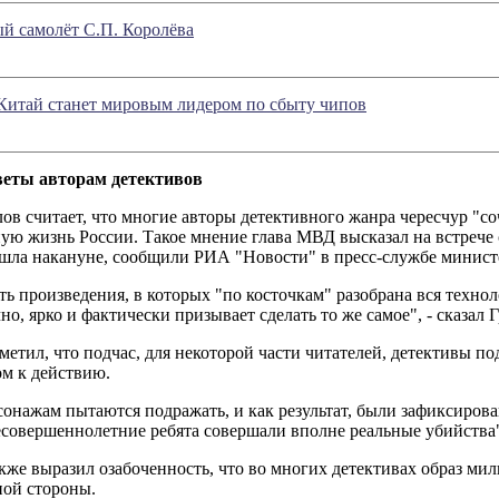
й самолёт С.П. Королёва
ду Китай станет мировым лидером по сбыту чипов
веты авторам детективов
ов считает, что многие авторы детективного жанра чересчур "с
ую жизнь России. Такое мнение глава МВД высказал на встрече 
ошла накануне, сообщили РИА "Новости" в пресс-службе минист
ть произведения, в которых "по косточкам" разобрана вся техно
но, ярко и фактически призывает сделать то же самое", - сказал 
етил, что подчас, для некоторой части читателей, детективы по
ом к действию.
онажам пытаются подражать, и как результат, были зафиксирова
совершеннолетние ребята совершали вполне реальные убийства"
же выразил озабоченность, что во многих детективах образ мил
ной стороны.