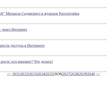
ей" Михаила Садовского в журнале Расплетайка
- через Интернет
рости доступа в Интернете
 росте: кто виноват? Что делать?
<<
2631
|
2632
|
2633
|
2634
|
2635
|2636|
2637
|
2638
|
2639
|
2640
>>