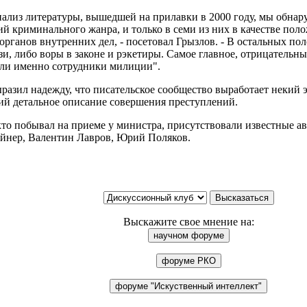
нализ литературы, вышедшей на прилавки в 2000 году, мы обна
й криминального жанра, и только в семи из них в качестве пол
органов внутренних дел, - посетовал Грызлов. - В остальных 
и, либо воры в законе и рэкетиры. Самое главное, отрицательн
ли именно сотрудники милиции".
азил надежду, что писательское сообщество выработает некий э
й детальное описание совершения преступлений.
кто побывал на приеме у министра, присутствовали известные а
йнер, Валентин Лавров, Юрий Поляков.
Выскажите свое мнение на: