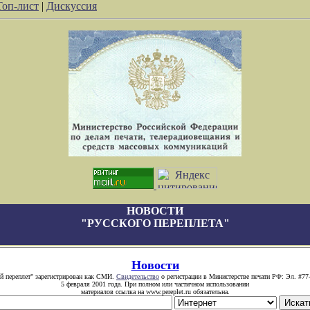
Топ-лист
|
Дискуссия
НОВОСТИ
"РУССКОГО ПЕРЕПЛЕТА"
Новости
й переплет" зарегистрирован как СМИ.
Свидетельство
о регистрации в Министерстве печати РФ: Эл. #77
5 февраля 2001 года. При полном или частичном использовании
материалов ссылка на www.pereplet.ru обязательна.