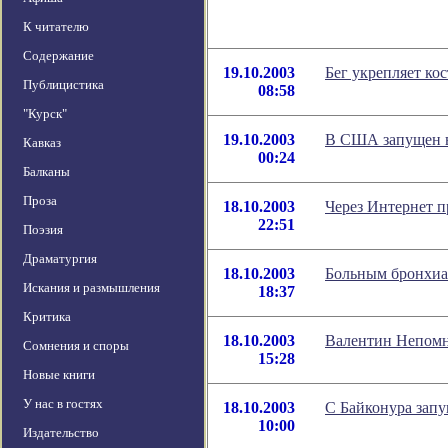
К читателю
Содержание
19.10.2003
Бег укрепляет кос
Публицистика
08:58
"Курск"
19.10.2003
В США запущен 
Кавказ
00:24
Балканы
Проза
18.10.2003
Через Интернет 
22:51
Поэзия
Драматургия
18.10.2003
Больным бронхиа
Искания и размышления
18:37
Критика
18.10.2003
Валентин Непомн
Сомнения и споры
15:28
Новые книги
У нас в гостях
18.10.2003
С Байконура зап
10:00
Издательство