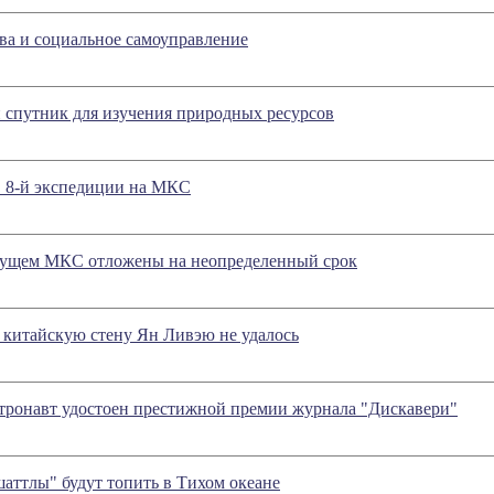
ва и социальное самоуправление
 спутник для изучения природных ресурсов
в 8-й экспедиции на МКС
дущем МКС отложены на неопределенный срок
 китайскую стену Ян Ливэю не удалось
тронавт удостоен престижной премии журнала "Дискавери"
аттлы" будут топить в Тихом океане