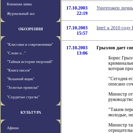
Книжная лавка
17.10.2003
Уничтожен личны
22:19
Журнальный зал
17.10.2003
Intel: к 2010 го
ОБОЗРЕНИЯ
15:57
"Классики и современники"
17.10.2003
Грызлов дает со
13:06
"Слово о..."
Борис Грызл
"Тайная история творений"
криминальн
которая пр
"Книга писем"
"Сегодня ес
"Кошачий ящик"
описано соч
"Золотые прииски"
Министр отм
"Сердитые стрелы"
руководств
"Таким перс
КУЛЬТУРА
молодые, не
Министр так
Афиша
отрицатель