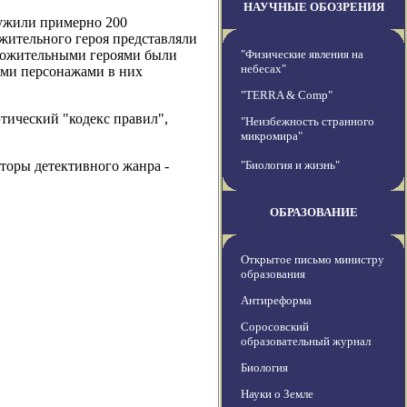
НАУЧНЫЕ ОБОЗРЕНИЯ
ружили примерно 200
ожительного героя представляли
положительными героями были
"Физические явления на
небесах"
ыми персонажами в них
"TERRA & Comp"
тический "кодекс правил",
"Неизбежность странного
микромира"
вторы детективного жанра -
"Биология и жизнь"
ОБРАЗОВАНИЕ
Открытое письмо министру
образования
Антиреформа
Соросовский
образовательный журнал
Биология
Науки о Земле