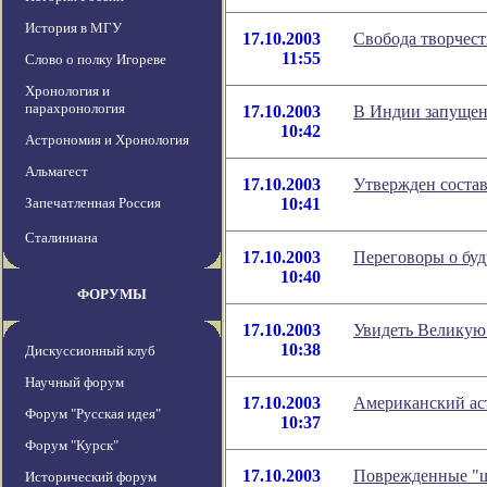
История в МГУ
17.10.2003
Свобода творчест
11:55
Слово о полку Игореве
Хронология и
парахронология
17.10.2003
В Индии запущен
10:42
Астрономия и Хронология
Альмагест
17.10.2003
Утвержден соста
Запечатленная Россия
10:41
Сталиниана
17.10.2003
Переговоры о бу
10:40
ФОРУМЫ
17.10.2003
Увидеть Великую
10:38
Дискуссионный клуб
Научный форум
17.10.2003
Американский ас
Форум "Русская идея"
10:37
Форум "Курск"
17.10.2003
Поврежденные "ш
Исторический форум