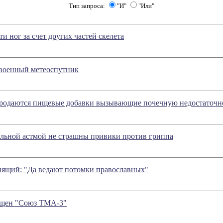
Тип запроса:
"И"
"Или"
ти ног за счет других частей скелета
военный метеоспутник
продаются пищевые добавки вызывающие почечную недостаточно
льной астмой не страшны привики против гриппа
ящий: "Да ведают потомки православных"
ущен "Союз ТМА-3"