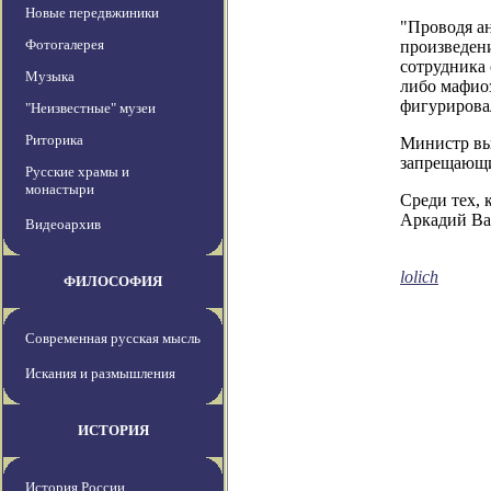
Новые передвжиники
"Проводя а
Фотогалерея
произведени
сотрудника 
Музыка
либо мафиоз
фигурирова
"Неизвестные" музеи
Риторика
Министр выр
запрещающи
Русские храмы и
монастыри
Среди тех, 
Аркадий Ва
Видеоархив
lolich
ФИЛОСОФИЯ
Современная русская мысль
Искания и размышления
ИСТОРИЯ
История России