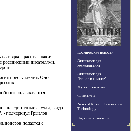
Космические новости
очно и ярко" расписывают
Энциклопедия
с российскими писателями,
космонавтика
ерства.
Энциклопедия
логия преступления. Оно
"Естествознание"
Грызлов.
Журнальный зал
добного рода являются
Физматлит
News of Russian Science and
ны не единичные случаи, когда
Technology
, - подчеркнул Грызлов.
Научные семинары
иционеров подается с