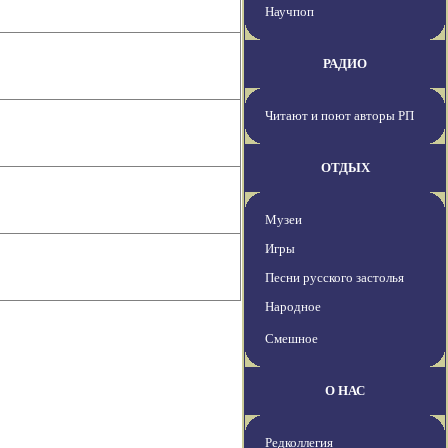
Научпоп
РАДИО
Читают и поют авторы РП
ОТДЫХ
Музеи
Игры
Песни русского застолья
Народное
Смешное
О НАС
Редколлегия