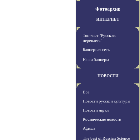
Фотоархив
ИНТЕРНЕТ
Топ-лист "Русского
переплета"
Баннерная сеть
Наши баннеры
НОВОСТИ
Все
Новости русской культуры
Новости науки
Космические новости
Афиша
The best of Russian Science