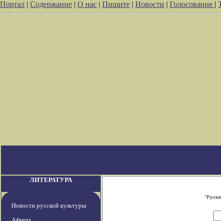
Портал
|
Содержание
|
О нас
|
Пишите
|
Новости
|
Голосование
|
ЛИТЕРАТУРА
"Русски
Новости русской культуры
Афиша