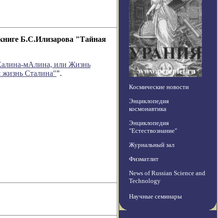
книге Б.С.Илизарова "Тайная
Калина-мАлина, или Жизнь
я жизнь Сталина"
".
Космические новости
Энциклопедия
космонавтика
Энциклопедия
"Естествознание"
Журнальный зал
Физматлит
News of Russian Science and
Technology
Научные семинары