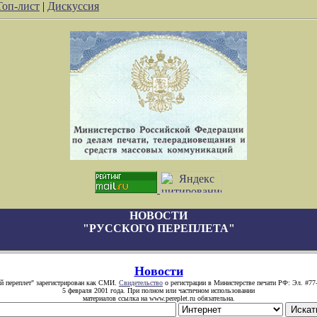
Топ-лист
|
Дискуссия
НОВОСТИ
"РУССКОГО ПЕРЕПЛЕТА"
Новости
й переплет" зарегистрирован как СМИ.
Свидетельство
о регистрации в Министерстве печати РФ: Эл. #77
5 февраля 2001 года. При полном или частичном использовании
материалов ссылка на www.pereplet.ru обязательна.