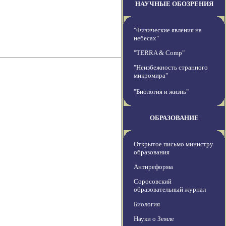
НАУЧНЫЕ ОБОЗРЕНИЯ
"Физические явления на
небесах"
"TERRA & Comp"
"Неизбежность странного
микромира"
"Биология и жизнь"
ОБРАЗОВАНИЕ
Открытое письмо министру
образования
Антиреформа
Соросовский
образовательный журнал
Биология
Науки о Земле