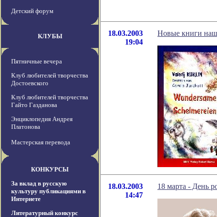
Детский форум
18.03.2003
Новые книги наш
КЛУБЫ
19:04
Пятничные вечера
Клуб любителей творчества
Достоевского
Клуб любителей творчества
Гайто Газданова
Энциклопедия Андрея
Платонова
Мастерская перевода
КОНКУРСЫ
За вклад в русскую
18.03.2003
18 марта - День 
культуру публикациями в
14:47
Интернете
Литературный конкурс