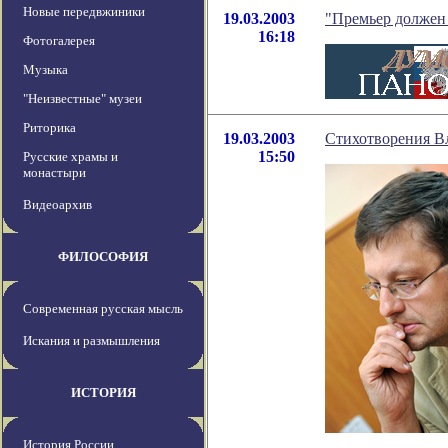
Новые передвжиники
19.03.2003
"Премьер должен
16:18
Фотогалерея
Музыка
"Неизвестные" музеи
Риторика
19.03.2003
Стихотворения В
15:50
Русские храмы и
монастыри
Видеоархив
ФИЛОСОФИЯ
Современная русская мысль
Искания и размышления
ИСТОРИЯ
История России