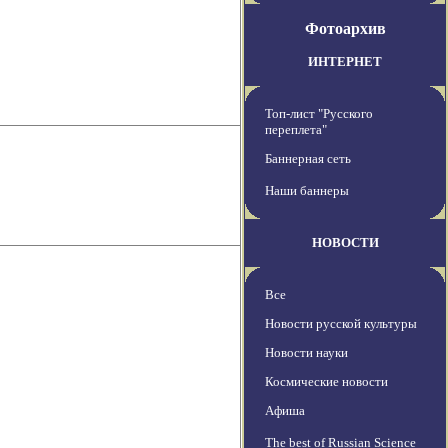
Фотоархив
ИНТЕРНЕТ
Топ-лист "Русского
переплета"
Баннерная сеть
Наши баннеры
НОВОСТИ
Все
Новости русской культуры
Новости науки
Космические новости
Афиша
The best of Russian Science