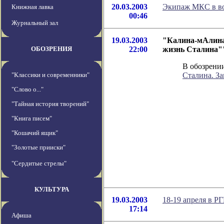
20.03.2003
Экипаж МКС в вой
Книжная лавка
00:46
Журнальный зал
19.03.2003
"Калина-мАлина,
ОБОЗРЕНИЯ
22:00
жизнь Сталина""
В обозрении
"Классики и современники"
Сталина. За
"Слово о..."
"Тайная история творений"
"Книга писем"
"Кошачий ящик"
"Золотые прииски"
"Сердитые стрелы"
КУЛЬТУРА
19.03.2003
18-19 апреля в Р
17:14
Афиша