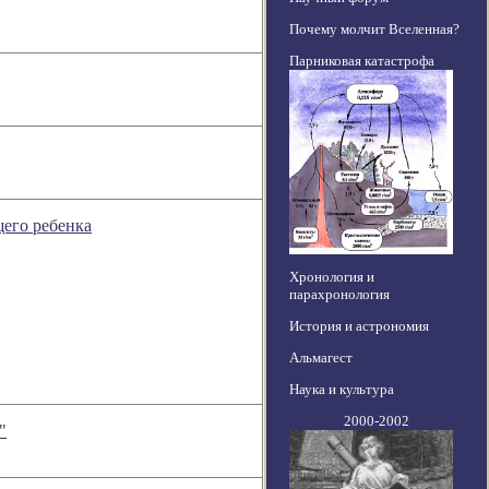
Почему молчит Вселенная?
Парниковая катастрофа
его ребенка
Хронология и
парахронология
История и астрономия
Альмагест
Наука и культура
2000-2002
"