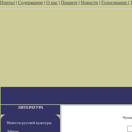
Портал
|
Содержание
|
О нас
|
Пишите
|
Новости
|
Голосование
|
ЛИТЕРАТУРА
"Русски
Новости русской культуры
Афиша