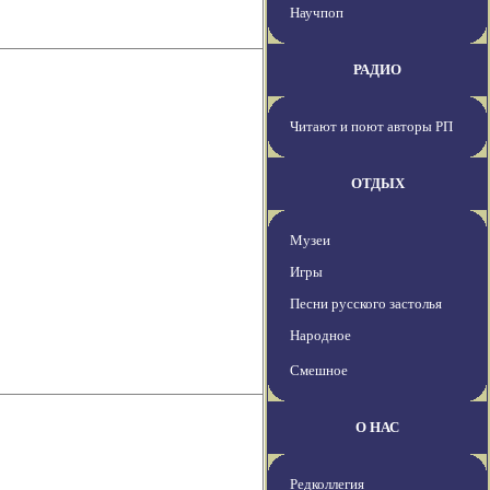
Научпоп
РАДИО
Читают и поют авторы РП
ОТДЫХ
Музеи
Игры
Песни русского застолья
Народное
Смешное
О НАС
Редколлегия