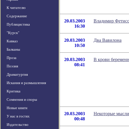
К читателю
Содержание
20.03.2003
Владимир Фетисов
Публицистика
16:30
"Курск"
20.03.2003
Два Вавилона
Кавказ
10:50
Балканы
Проза
20.03.2003
В крови беремен
08:41
Поэзия
Драматургия
Искания и размышления
Критика
Сомнения и споры
Новые книги
20.03.2003
Некоторые мысли 
У нас в гостях
00:48
Издательство