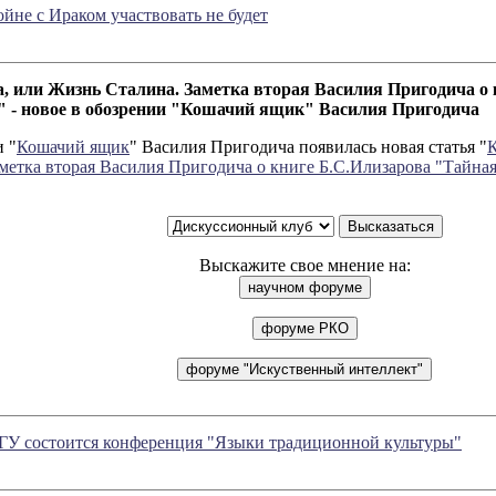
не с Ираком участвовать не будет
 или Жизнь Сталина. Заметка вторая Василия Пригодича о 
 - новое в обозрении "Кошачий ящик" Василия Пригодича
 "
Кошачий ящик
" Василия Пригодича появилась новая статья "
метка вторая Василия Пригодича о книге Б.С.Илизарова "Тайна
Выскажите свое мнение на:
ГГУ состоится конференция "Языки традиционной культуры"