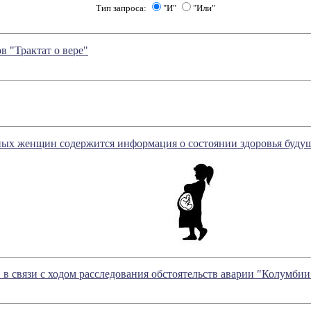
Тип запроса:
"И"
"Или"
 "Трактат о вере"
ных женщин содержится информация о состоянии здоровья будущ
в связи с ходом расследования обстоятельств аварии "Колумбии