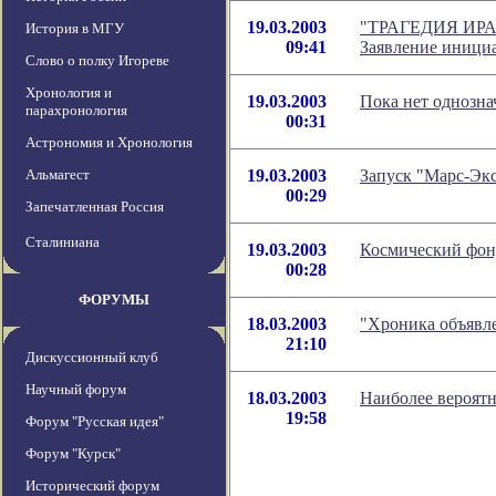
19.03.2003
"ТРАГЕДИЯ ИР
История в МГУ
09:41
Заявление иниц
Слово о полку Игореве
Хронология и
19.03.2003
Пока нет однозн
парахронология
00:31
Астрономия и Хронология
Альмагест
19.03.2003
Запуск "Марс-Эк
00:29
Запечатленная Россия
Сталиниана
19.03.2003
Космический фонд
00:28
ФОРУМЫ
18.03.2003
"Хроника объявл
21:10
Дискуссионный клуб
Научный форум
18.03.2003
Наиболее вероят
19:58
Форум "Русская идея"
Форум "Курск"
Исторический форум