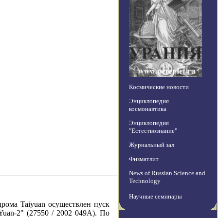
Космические новости
Энциклопедия
космонавтика
Энциклопедия
"Естествознание"
Журнальный зал
Физматлит
News of Russian Science and
Technology
Научные семинары
ома Taiyuan осуществлен пуск
Yuan-2" (27550 / 2002 049A). По