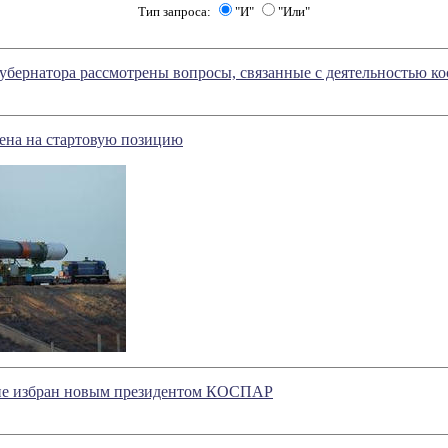
Тип запроса:
"И"
"Или"
убернатора рассмотрены вопросы, связанные с деятельностью к
ена на стартовую позицию
не избран новым президентом КОСПАР