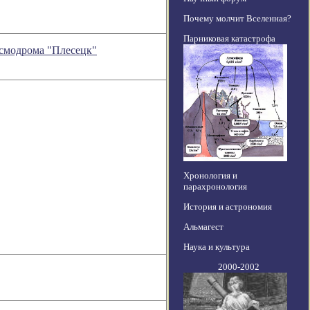
Почему молчит Вселенная?
Парниковая катастрофа
осмодрома "Плесецк"
Хронология и
парахронология
История и астрономия
Альмагест
Наука и культура
2000-2002