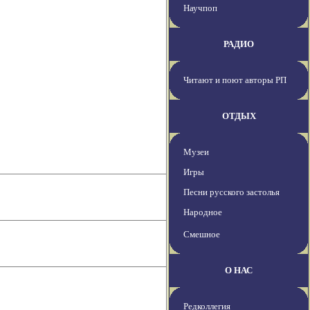
Научпоп
РАДИО
Читают и поют авторы РП
ОТДЫХ
Музеи
Игры
Песни русского застолья
Народное
Смешное
О НАС
Редколлегия