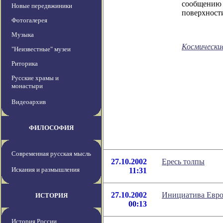
сообщению 
Новые передвжиники
поверхност
Фотогалерея
Музыка
Космически
"Неизвестные" музеи
Риторика
Русские храмы и
монастыри
Видеоархив
ФИЛОСОФИЯ
Современная русская мысль
27.10.2002
Ересь толпы
Искания и размышления
11:31
27.10.2002
Инициатива Европ
ИСТОРИЯ
00:13
История России