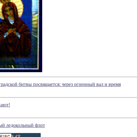
радской битвы посвящается: через огненный вал и время
пают!
ый ледокольный флот