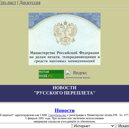
Топ-лист
|
Дискуссия
НОВОСТИ
"РУССКОГО ПЕРЕПЛЕТА"
Новости
й переплет" зарегистрирован как СМИ.
Свидетельство
о регистрации в Министерстве печати РФ: Эл. #77
5 февраля 2001 года. При полном или частичном использовании
материалов ссылка на www.pereplet.ru обязательна.