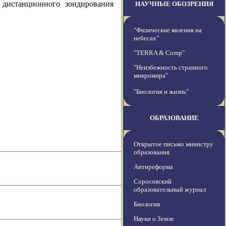
 дистанционного зондирования
НАУЧНЫЕ ОБОЗРЕНИЯ
"Физические явления на
небесах"
"TERRA & Comp"
"Неизбежность странного
микромира"
"Биология и жизнь"
ОБРАЗОВАНИЕ
Открытое письмо министру
образования
Антиреформа
Соросовский
образовательный журнал
Биология
Науки о Земле