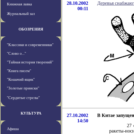
28.10.2002
Деревья снабжаю
Книжная лавка
00:11
Журнальный зал
ОБОЗРЕНИЯ
"Классики и современники"
"Слово о..."
"Тайная история творений"
"Книга писем"
"Кошачий ящик"
"Золотые прииски"
"Сердитые стрелы"
КУЛЬТУРА
27.10.2002
В Китае запуще
14:50
27 октября
Афиша
ракеты-носи