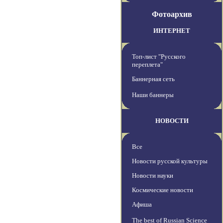
Фотоархив
ИНТЕРНЕТ
Топ-лист "Русского
переплета"
Баннерная сеть
Наши баннеры
НОВОСТИ
Все
Новости русской культуры
Новости науки
Космические новости
Афиша
The best of Russian Science