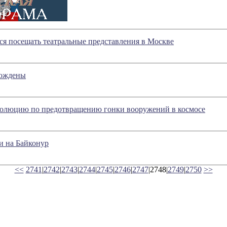
ся посещать театральные представления в Москве
бождены
олюцию по предотвращению гонки вооружений в космосе
 на Байконур
<<
2741
|
2742
|
2743
|
2744
|
2745
|
2746
|
2747
|2748|
2749
|
2750
>>