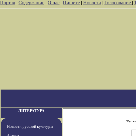
Портал
|
Содержание
|
О нас
|
Пишите
|
Новости
|
Голосование
|
ЛИТЕРАТУРА
"Русски
Новости русской культуры
Афиша