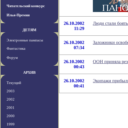
Читательский конкурс
Илья-Премия
26.10.2002
Люди стали боять
11:29
ДЕТЯМ
Электронные пампасы
26.10.2002
Заложники осво
07:34
Фантастика
Форум
26.10.2002
ООН приняла рез
00:43
АРХИВ
26.10.2002
Экипажи прибыли
Текущий
00:41
2003
2002
2001
2000
1999