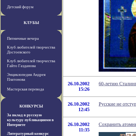
Детский форум
КЛУБЫ
Пятничные вечера
Клуб любителей творчества
Достоевского
Клуб любителей творчества
Гайто Газданова
Энциклопедия Андрея
Платонова
26.10.2002
60-летию Сталинг
15:26
Мастерская перевода
26.10.2002
Русские не отсту
КОНКУРСЫ
12:45
За вклад в русскую
культуру публикациями в
26.10.2002
Сохранить атомн
Интернете
11:35
Литературный конкурс