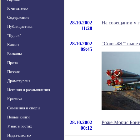
К читателю
Содержание
28.10.2002
На совещании у г
Публицистика
11:28
"Курск"
28.10.2002
"Союз-ФГ" вывез
Кавказ
09:45
Балканы
Проза
Поэзия
Драматургия
Искания и размышления
Критика
Сомнения и споры
Новые книги
28.10.2002
Роже-Морис Бон
У нас в гостях
00:12
Издательство