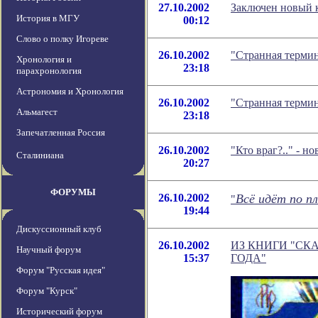
27.10.2002
Заключен новый 
История в МГУ
00:12
Слово о полку Игореве
26.10.2002
"Странная термин
Хронология и
23:18
парахронология
Астрономия и Хронология
26.10.2002
"Странная термин
Альмагест
23:18
Запечатленная Россия
26.10.2002
"Кто враг?.." - 
Сталиниана
20:27
ФОРУМЫ
26.10.2002
Всё идёт по пл
"
19:44
Дискуссионный клуб
26.10.2002
ИЗ КНИГИ "СК
Научный форум
15:37
ГОДА"
Форум "Русская идея"
Форум "Курск"
Исторический форум