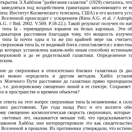
открытия Э.Хабблом "разбегания галактик" (1929) считалось, ч
 замедляться под воздействием гравитации заполняющего ее в
iess; Институт Космического телескопа, США) и его коллеги уст
Вселенной происходит с ускорением (Riess A.G. et al. // Astrophys
 A.G. // Ibid. 2002. V.569. P.18-22.). Такой результат получен по
 типа Iа - термоядерных взрывов на белых карликах. Эти о
ндикаторов расстояния благодаря тому, что мощность излуче
 типа Ia почти одна и та же (по крайней мере так считается
сверхновая типа Ia, ее видимый блеск сопоставляется с извест
до которых установлена каким-либо иным способом) истинным 
верхновой и до ее родительской галактики. Определенное т
еским.
ние до сверхновых в относительно близких галактиках (в диа
ков) можно определить и другим методом. Хаббл установ
ях Млечного Пути расстояние до галактики прямо пропорцион
я, т.е. доплеровскому смещению линий в ее спектре. Сохраняет
их в пространстве и времени объектов?
х ответа на этот вопрос сверхновые типа Ia незаменимы: в сил
ьших расстояниях. Три года назад Рисс и его коллеги об
ому смещению космологическая скорость сверхновых, которые 
 световых лет, оказывается меньше той, что предсказывается
 законом Хаббла; они интерпретировали это как свидетельство
 Вселенной в прошлом. Их противники утверждали, что истинна