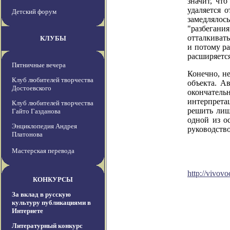
значит, чт
удаляется 
Детский форум
замедлялос
"разбегани
отталкивать
КЛУБЫ
и потому ра
расширяется
Пятничные вечера
Конечно, н
Клуб любителей творчества
объекта. А
Достоевского
окончател
интерпрета
Клуб любителей творчества
решить лиш
Гайто Газданова
одной из о
Энциклопедия Андрея
руководств
Платонова
Мастерская перевода
http://vivovo
КОНКУРСЫ
За вклад в русскую
культуру публикациями в
Интернете
Литературный конкурс