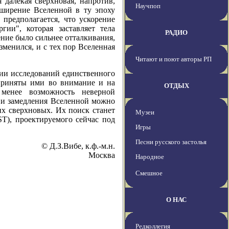
 далекая сверхновая, напротив,
Научпоп
асширение Вселенной в ту эпоху
 предполагается, что ускорение
гии", которая заставляет тела
РАДИО
ение было сильнее отталкивания,
зменился, и с тех пор Вселенная
Читают и поют авторы РП
нии исследований единственного
приняты ими во внимание и на
ОТДЫХ
 менее возможность неверной
 и замедления Вселенной можно
х сверхновых. Их поиск станет
Музеи
T), проектируемого сейчас под
Игры
Песни русского застолья
© Д.З.Вибе, к.ф.-м.н.
Москва
Народное
Смешное
О НАС
Редколлегия