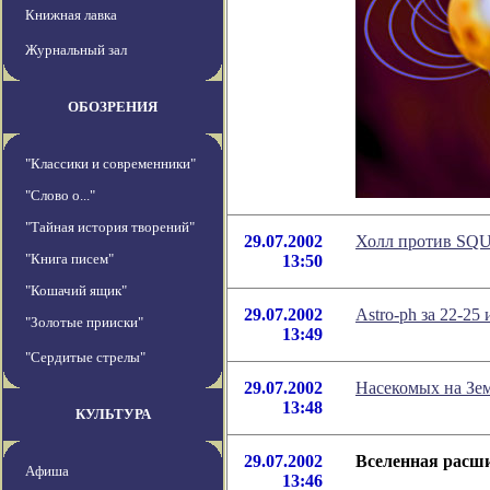
Книжная лавка
Журнальный зал
ОБОЗРЕНИЯ
"Классики и современники"
"Слово о..."
"Тайная история творений"
29.07.2002
Холл против SQU
"Книга писем"
13:50
"Кошачий ящик"
29.07.2002
Astro-ph за 22-25
"Золотые прииски"
13:49
"Сердитые стрелы"
29.07.2002
Насекомых на Зем
13:48
КУЛЬТУРА
29.07.2002
Вселенная расши
Афиша
13:46