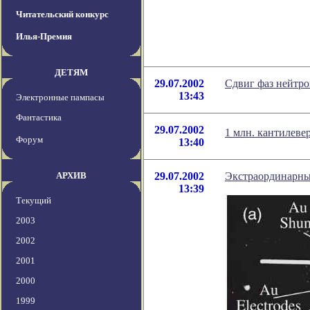
Читательский конкурс
Илья-Премия
ДЕТЯМ
29.07.2002
Сдвиг фаз нейтр
13:43
Электронные пампасы
Фантастика
29.07.2002
1 млн. кантилеве
Форум
13:40
АРХИВ
29.07.2002
Экстраординарны
13:39
Текущий
2003
2002
2001
2000
1999