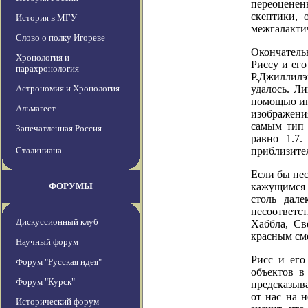
переоценен
скептики, 
История в МГУ
межгалакти
Слово о полку Игореве
Окончатель
Хронология и
Риссу и его
парахронология
Р.Джиллилэн
Астрономия и Хронология
удалось. Ли
помощью ин
Альмагест
изображения
самым тип 
Запечатленная Россия
равно 1.7.
Сталиниана
приблизител
Если бы не
ФОРУМЫ
кажущимся 
столь дал
несоответст
Дискуссионный клуб
Хаббла, Св
красным см
Научный форум
Рисс и его
Форум "Русская идея"
объектов в
Форум "Курск"
предсказыв
от нас на 
Исторический форум