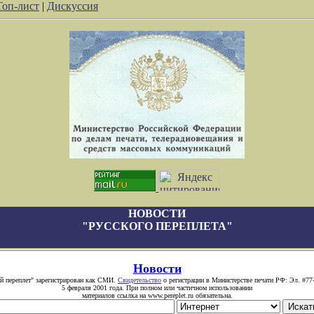
Топ-лист
|
Дискуссия
НОВОСТИ
"РУССКОГО ПЕРЕПЛЕТА"
Новости
й переплет" зарегистрирован как СМИ.
Свидетельство
о регистрации в Министерстве печати РФ: Эл. #77
5 февраля 2001 года. При полном или частичном использовании
материалов ссылка на www.pereplet.ru обязательна.