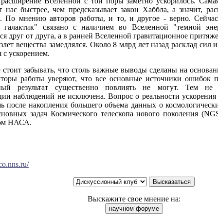
о расширение Вселенной с той поры заметно ускорилось. Самая
от нас быстрее, чем предсказывает закон Хаббла, а значит, р
ь. По мнению авторов работы, и то, и другое - верно. Сейчас
я галактик" связано с наличием во Вселенной "темной энер
ся друг от друга, а в ранней Вселенной гравитационное притяж
злет вещества замедлялся. Около 8 млрд лет назад расклад сил и
 с ускорением.
е стоит забывать, что столь важные выводы сделаны на основа
вторы работы уверяют, что все основные источники ошибок 
ьный результат существенно повлиять не могут. Тем не
ции наблюдений не исключена. Вопрос о реальности ускорения
ь после накопления большего объема данных о космологически
сновных задач Космического телескопа нового поколения (NGS
ом НАСА.
co.nns.ru/
Выскажите свое мнение на: