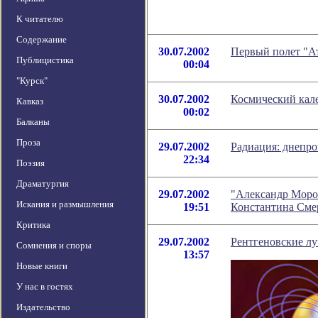
К читателю
Содержание
30.07.2002
Первый полет "Ат
Публицистика
00:04
"Курск"
30.07.2002
Космический кале
Кавказ
00:02
Балканы
Проза
29.07.2002
Радиация: днепро
22:34
Поэзия
Драматургия
29.07.2002
"Александр Мороз
Искания и размышления
19:51
Константина Сме
Критика
29.07.2002
Рентгеновские лу
Сомнения и споры
13:57
Новые книги
У нас в гостях
Издательство