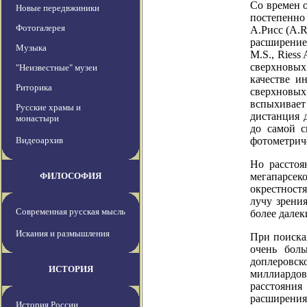
Со времен 
Новые передвжиники
постепенно
Фотогалерея
А.Рисс (A.R
расширение 
Музыка
M.S., Riess
сверхновых
"Неизвестные" музеи
качестве и
Риторика
сверхновых
вспыхивает 
Русские храмы и
дистанция 
монастыри
до самой с
Видеоархив
фотометрич
Но расстоя
ФИЛОСОФИЯ
мегапарсе
окрестност
лучу зрени
Современная русская мысль
более далек
Искания и размышления
При поиска
очень бол
доплеровск
ИСТОРИЯ
миллиардов
расстояния
расширения
История России