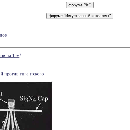
онов
2
ров на 1см
й против гигантского