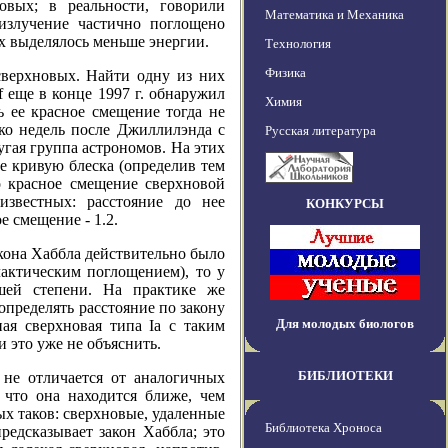
овых; в реальности, говорили
Математика и Механика
 излучение частично поглощено
х выделялось меньше энергии.
Технология
Физика
сверхновых. Найти одну из них
f еще в конце 1997 г. обнаружил
Химия
ть ее красное смещение тогда не
лько недель после Джиллилэнда с
Русская литература
гая группа астрономов. На этих
ее кривую блеска (определив тем
о красное смещение сверхновой
известных: расстояние до нее
КОНКУРСЫ
е смещение - 1.2.
кона Хаббла действительно было
актическим поглощением), то у
шей степени. На практике же
определять расстояние по закону
Для молодых биологов
ная сверхновая типа Ia с таким
это уже не объяснить.
БИБЛИОТЕКИ
 не отличается от аналогичных
, что она находится ближе, чем
х таков: сверхновые, удаленные
Библиотека Хроноса
редсказывает закон Хаббла; это