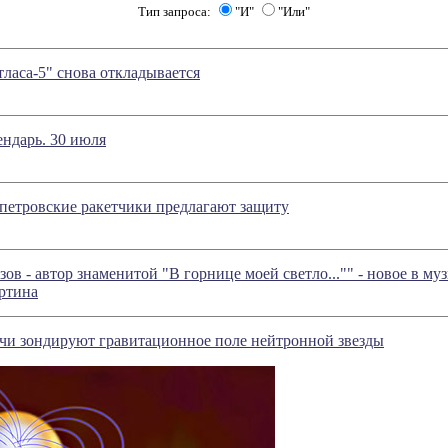
Тип запроса:
"И"
"Или"
ласа-5" снова откладывается
ндарь. 30 июля
петровские ракетчики предлагают защиту
ов - автор знаменитой "В горнице моей светло..."" - новое в м
ртина
чи зондируют гравитационное поле нейтронной звезды