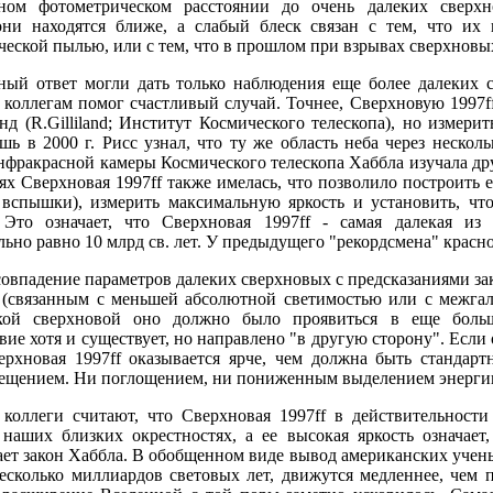
ном фотометрическом расстоянии до очень далеких сверхн
они находятся ближе, а слабый блеск связан с тем, что их
ческой пылью, или с тем, что в прошлом при взрывах сверхновы
ный ответ могли дать только наблюдения еще более далеких 
 коллегам помог счастливый случай. Точнее, Сверхновую 1997f
д (R.Gilliland; Институт Космического телескопа), но измери
шь в 2000 г. Рисс узнал, что ту же область неба через неско
фракрасной камеры Космического телескопа Хаббла изучала дру
х Сверхновая 1997ff также имелась, что позволило построить 
вспышки), измерить максимальную яркость и установить, чт
 Это означает, что Сверхновая 1997ff - самая далекая из 
ьно равно 10 млрд св. лет. У предыдущего "рекордсмена" красно
совпадение параметров далеких сверхновых с предсказаниями за
(связанным с меньшей абсолютной светимостью или с межгал
екой сверхновой оно должно было проявиться в еще боль
вие хотя и существует, но направлено "в другую сторону". Если 
ерхновая 1997ff оказывается ярче, чем должна быть стандарт
ещением. Ни поглощением, ни пониженным выделением энергии 
 коллеги считают, что Сверхновая 1997ff в действительности
 наших близких окрестностях, а ее высокая яркость означает
ает закон Хаббла. В обобщенном виде вывод американских учены
несколько миллиардов световых лет, движутся медленнее, чем п