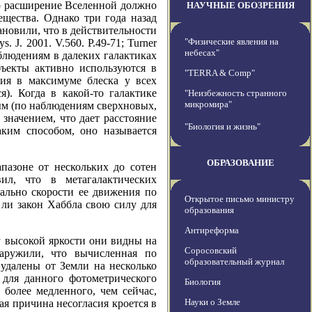
то расширение Вселенной должно
НАУЧНЫЕ ОБОЗРЕНИЯ
ещества. Однако три года назад
ановили, что в действительности
"Физические явления на
. J. 2001. V.560. P.49-71; Turner
небесах"
 наблюдениям в далеких галактиках
бъекты активно используются в
"TERRA & Comp"
ния в максимуме блеска у всех
). Когда в какой-то галактике
"Неизбежность странного
микромира"
ным (по наблюдениям сверхновых,
значением, что дает расстояние
"Биология и жизнь"
аким способом, оно называется
ОБРАЗОВАНИЕ
пазоне от нескольких до сотен
ил, что в метагалактических
ально скорости ее движения по
Открытое письмо министру
 ли закон Хаббла свою силу для
образования
Антиреформа
у высокой яркости они видны на
Соросовский
наружили, что вычисленная по
образовательный журнал
удалены от Земли на несколько
 для данного фотометрического
Биология
 более медленного, чем сейчас,
Науки о Земле
я причина несогласия кроется в