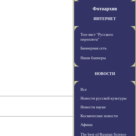
Фотоархив
ИНТЕРНЕТ
Топ-лист "Русского
переплета"
Баннерная сеть
Наши баннеры
НОВОСТИ
Все
Новости русской культуры
Новости науки
Космические новости
Афиша
The best of Russian Science