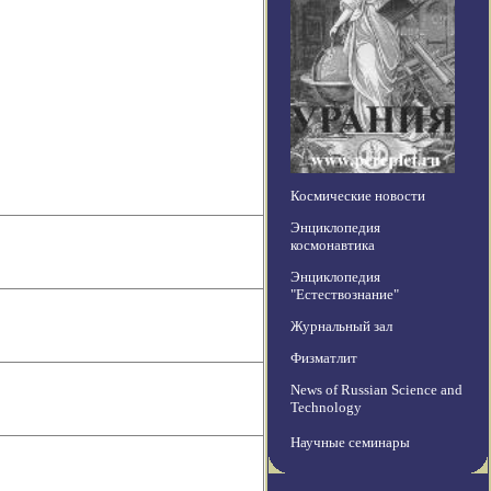
Космические новости
Энциклопедия
космонавтика
Энциклопедия
"Естествознание"
Журнальный зал
Физматлит
News of Russian Science and
Technology
Научные семинары