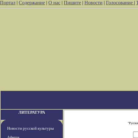
Портал
|
Содержание
|
О нас
|
Пишите
|
Новости
|
Голосование
|
ЛИТЕРАТУРА
"Русски
Новости русской культуры
Афиша