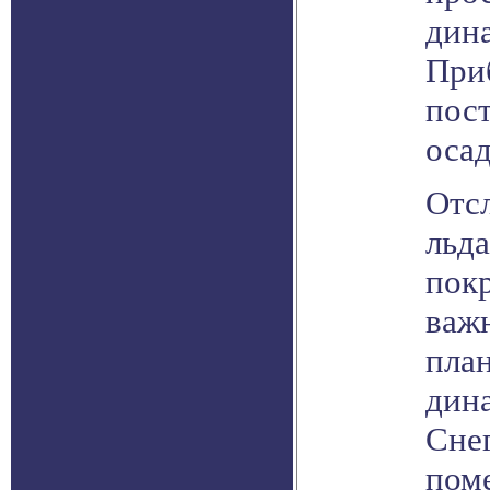
дина
При
пос
осад
Отсл
льда
пок
важ
план
дин
Сне
пом