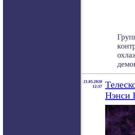
Груп
конт
охла
демон
21.05.2020
Телеск
12:37
Нэнси 