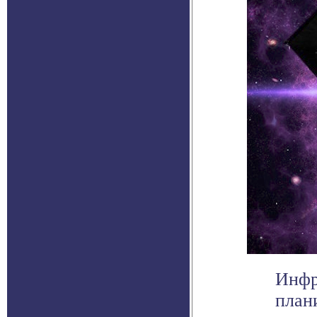
Инфр
план