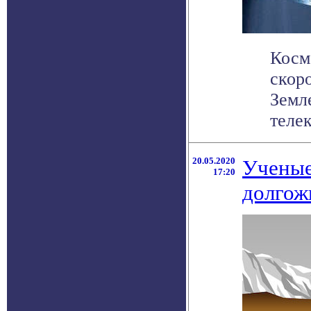
Косм
скор
Земл
теле
20.05.2020
Ученые
17:20
долгож