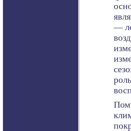
осн
явл
— л
воз
изм
изм
сез
роль
вос
Пом
кли
пок