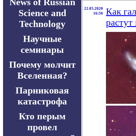
News of Russian
22.05.2020
Как га
Science and
16:50
растут
Technology
Научные
семинары
Почему молчит
Вселенная?
Парниковая
катастрофа
Кто перым
провел