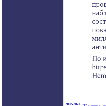
про
наб
сост
пока
мил
ант
По 
http
Hemi
20.05.2020