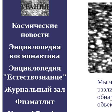
Космические
новости
Энциклопедия
космонавтика
Энциклопедия
"Естествознание"
Мы ч
Журнальный зал
разл
обна
Физматлит
объек