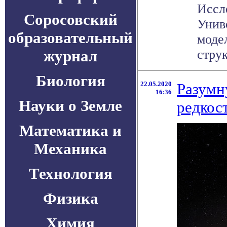
Иссл
Соросовский
Унив
образовательный
моде
журнал
струк
Биология
22.05.2020
Разумн
16:36
Науки о Земле
редкос
Математика и
Механика
Технология
Физика
Химия