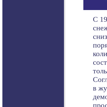
С 19
сне
сниз
поря
коли
сос
толь
Сог
в жу
дем
про