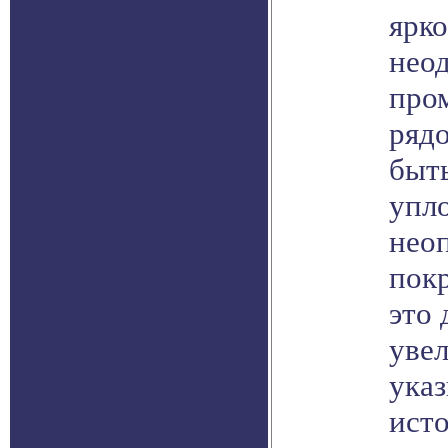
ярк
нео
про
ряд
быт
упло
нео
покр
это 
уве
указ
ист