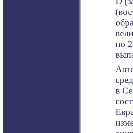
D (з
(вос
обр
вели
по 2
выпа
Авт
сред
в С
сост
Евра
изме