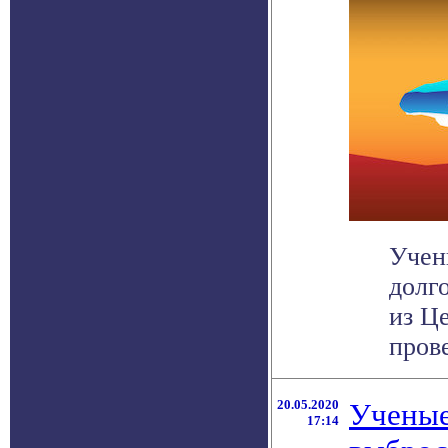
Учен
долг
из Ц
прове
20.05.2020
Ученые
17:14