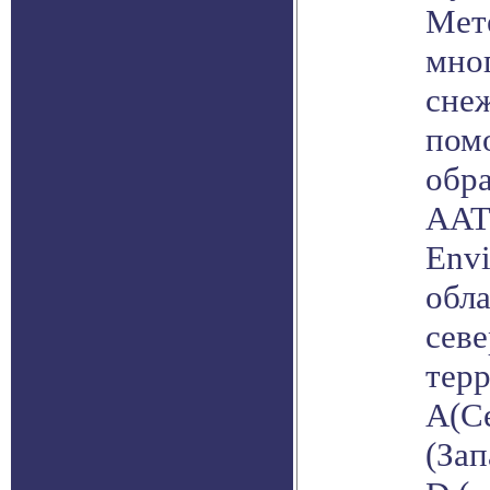
Мет
мно
сне
пом
обр
AAT
Envi
обла
сев
терр
A(С
(Зап