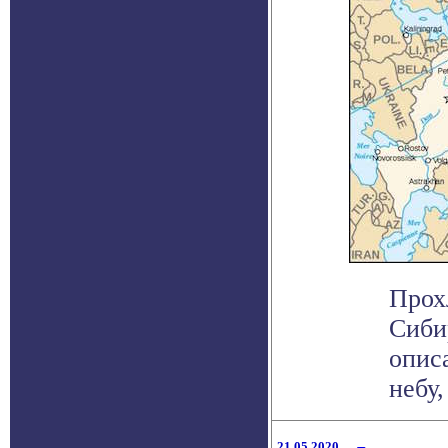
Прох
Сиби
опис
небу,
21.05.2020