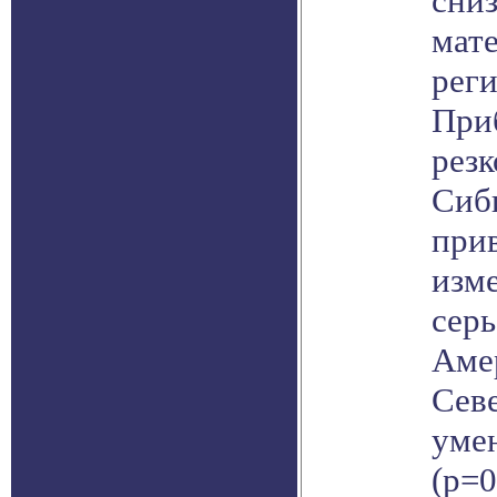
сниз
мат
реги
Приб
резк
Сиби
при
изме
серь
Аме
Сев
умен
(p=0