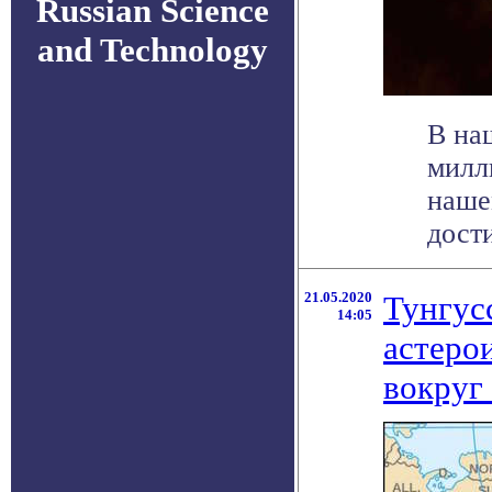
Russian Science
and Technology
В на
милл
наше
дости
21.05.2020
Тунгус
14:05
астеро
вокруг