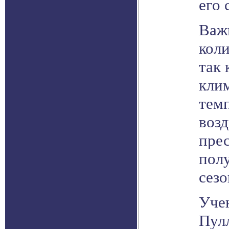
его 
Важ
коли
так 
кли
тем
воз
прес
полу
сезо
Уче
Пулл