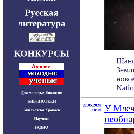
Русская
литература
КОНКУРСЫ
Шанс
Земл
ново
Natio
Для молодых биологов
БИБЛИОТЕКИ
21.05.2020
У Млеч
Библиотека Хроноса
18:10
необна
Научпоп
РАДИО