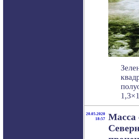
Зеле
квад
полу
1,3×1
20.05.2020
Масса 
18:57
Северн