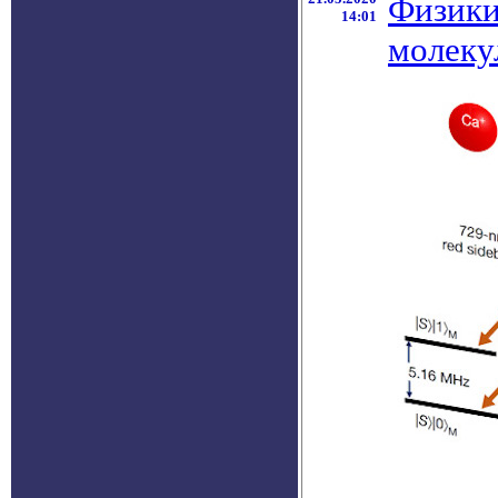
Физики
14:01
молеку