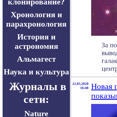
клонирование?
Хронология и
парахронология
История и
За п
астрономия
вывод
Альмагест
гала
центр
Наука и культура
Журналы в
22.05.2020
Новая 
16:40
показы
сети:
Nature