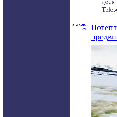
деся
Teles
21.05.2020
Потепл
12:09
продви