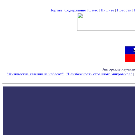
Портал
|
Содержание
|
О нас
|
Пишите
|
Новости
|
Авторские научные
"Физические явления на небесах"
|
"Неизбежность странного микромира"
|
Семинары - Конфе