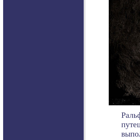
Раль
путе
выпо