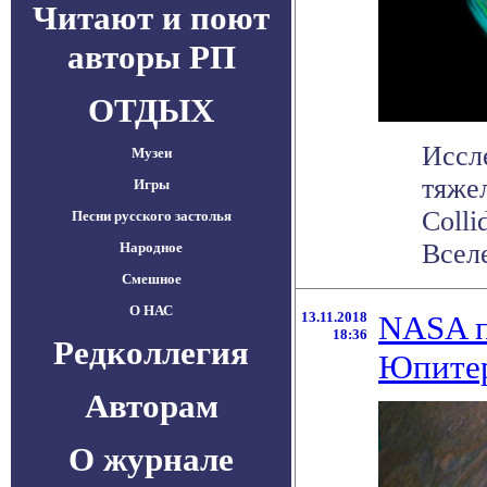
Читают и поют
авторы РП
ОТДЫХ
Иссл
Музеи
тяжел
Игры
Colli
Песни русского застолья
Вселе
Народное
Смешное
О НАС
13.11.2018
NASA п
18:36
Редколлегия
Юпите
Авторам
О журнале