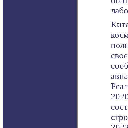
обит
лаб
Кита
кос
пол
свое
сооб
авиа
Реал
2020
сост
стро
2022