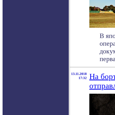
В яп
опера
доку
перва
13.11.2018
На бор
17:32
отправ