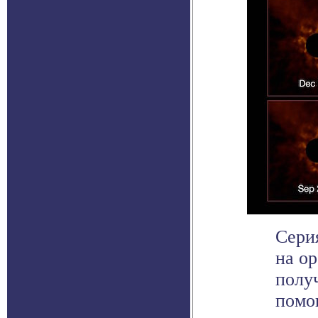
Сери
на ор
полу
помо