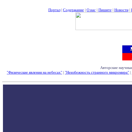
Портал
|
Содержание
|
О нас
|
Пишите
|
Новости
|
Авторские научные
"Физические явления на небесах"
|
"Неизбежность странного микромира"
|
Семинары - Конфе