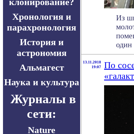
клонирование?
Хронология и
Из ш
парахронология
моло
поме
История и
один 
астрономия
13.11.2018
По сос
Альмагест
19:07
«галак
Наука и культура
Журналы в
сети:
Nature