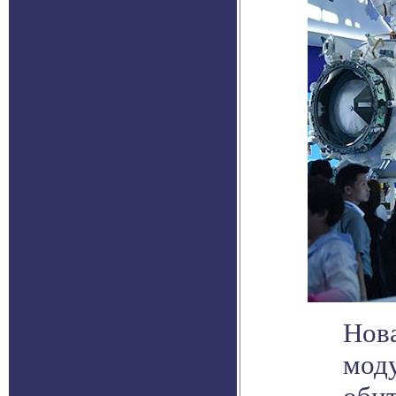
Нова
моду