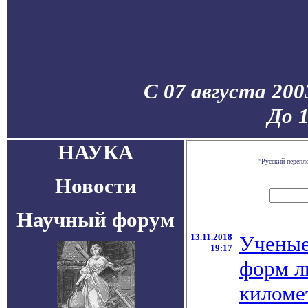
С 07 августа 200
До 
НАУКА
"Русский перепл
Новости
Научный форум
13.11.2018
Ученые
19:17
форм л
киломе