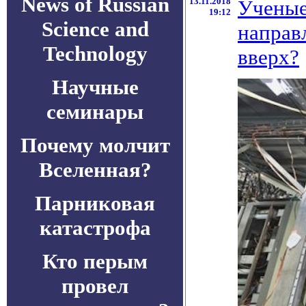
News of Russian
13.11.2018
Ученые
19:12
Science and
направ
Technology
вверх?
Научные
семинары
Почему молчит
Вселенная?
Парниковая
катастрофа
Кто перым
провел