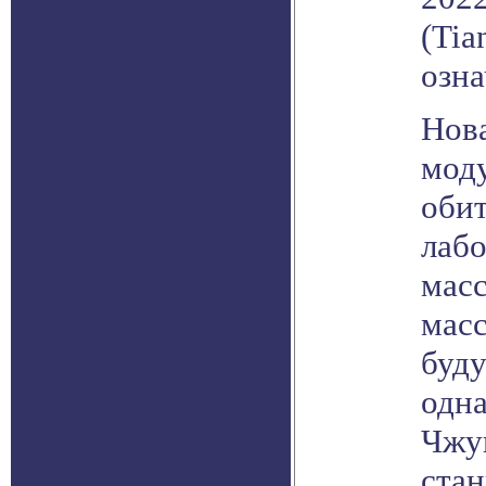
(Tia
озна
Нова
моду
обит
лабо
масс
мас
буду
одн
Чжун
стан