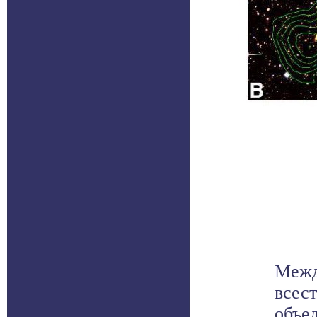
Межд
всес
объе