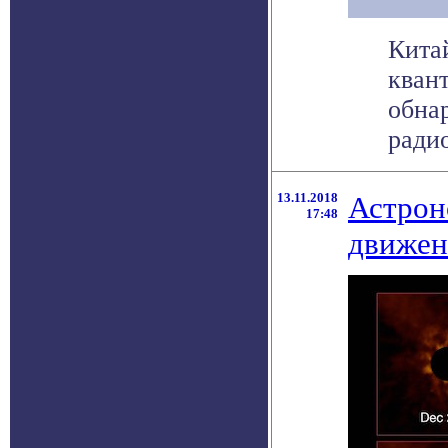
Кита
кван
обна
радио
13.11.2018
Астрон
17:48
движен