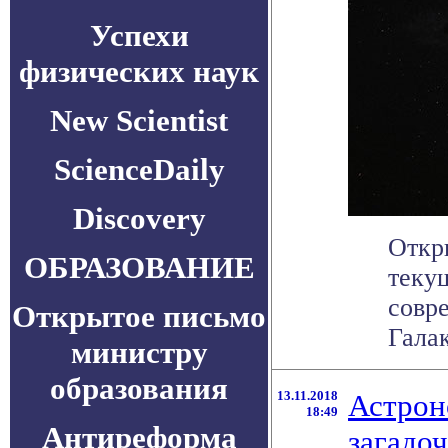
Успехи
физических наук
New Scientist
ScienceDaily
Discovery
Откр
ОБРАЗОВАНИЕ
теку
совр
Открытое письмо
Галак
министру
образования
13.11.2018
Астрон
18:49
Антиреформа
загадо