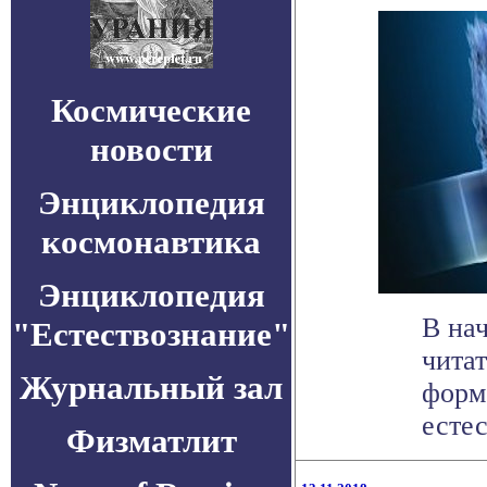
Космические
новости
Энциклопедия
космонавтика
Энциклопедия
В на
"Естествознание"
чита
Журнальный зал
форм
естес
Физматлит