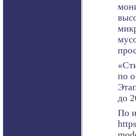
мон
выс
мик
мус
прос
«Сти
по о
Этап
до 2
По 
http
mode