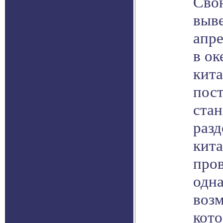
Сво
выве
апре
в ок
кита
пост
стан
разд
кита
пров
одна
возм
кото