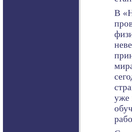
В «
пров
физи
неве
при
мира
сего
стра
уже 
обуч
рабо