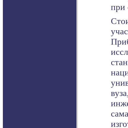
при 
Стои
учас
При
исс
ста
наци
унив
вуза
инж
сама
изго