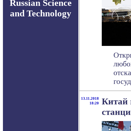
Russian Science
and Technology
Откр
любо
отск
госуд
13.11.2018
Китай 
18:20
станц