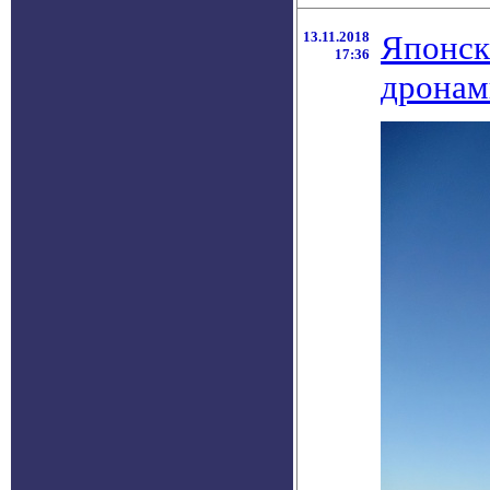
13.11.2018
Японск
17:36
дронам