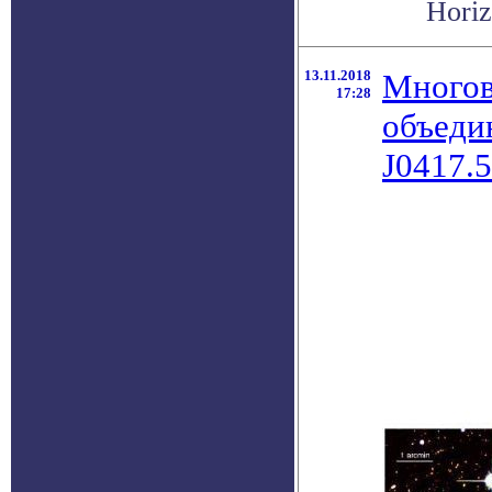
Horiz
13.11.2018
Многов
17:28
объеди
J0417.