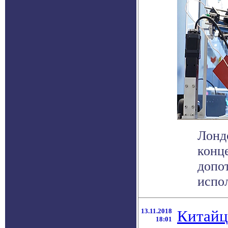
Лонд
конц
допо
испол
13.11.2018
Китайц
18:01