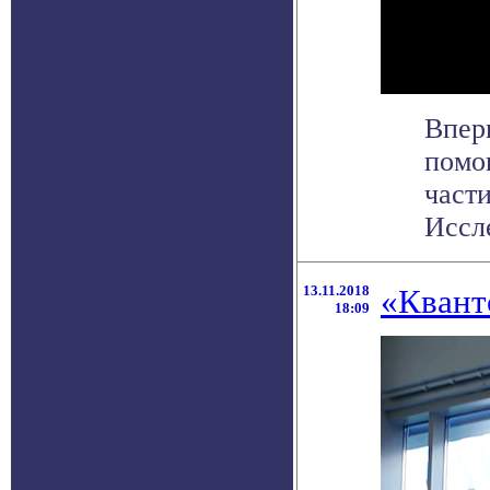
Впер
помо
части
Иссле
13.11.2018
«Квант
18:09