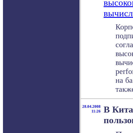
высоко
вычисл
Корпо
подп
согл
высо
вычи
perf
на ба
также
28.04.2008
В Кита
11:26
пользо