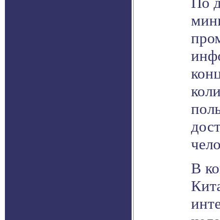
По 
мин
про
инф
кон
коли
поль
дост
чело
В ко
Кит
инт