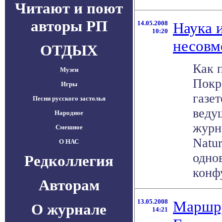
Читают и поют
авторы РП
14.05.2008
Наука и
10:20
несовм
ОТДЫХ
Как 
Музеи
Покр
Игры
газет
Песни русского застолья
веду
Народное
журн
Смешное
Natu
О НАС
одно
Редколлегия
конфу
Авторам
13.05.2008
Маршру
О журнале
14:21