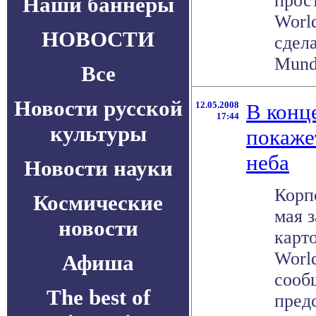
прос
Наши баннеры
Worl
НОВОСТИ
сдел
Mundi
Все
Новости русской
12.05.2008
В конце
17:44
культуры
покаже
неба
Новости науки
Корп
Космические
мая 
новости
карт
World
Афиша
сооб
The best of
пред