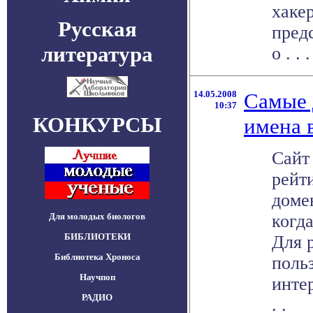
хакер
Русская
пред
литература
о . . .
14.05.2008
Самые 
10:37
КОНКУРСЫ
имена 
Сайт
рейт
доме
Для молодых биологов
когд
БИБЛИОТЕКИ
Для 
Библиотека Хроноса
польз
Научпоп
интер
РАДИО
. .