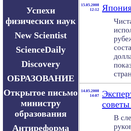
15.05.2008
Япония
Успехи
12:12
физических наук
Чист
испол
New Scientist
рубе
соста
ScienceDaily
долл
Discovery
пока
стран
ОБРАЗОВАНИЕ
Открытое письмо
14.05.2008
Экспер
14:07
министру
советы
образования
В сл
руко
Антиреформа