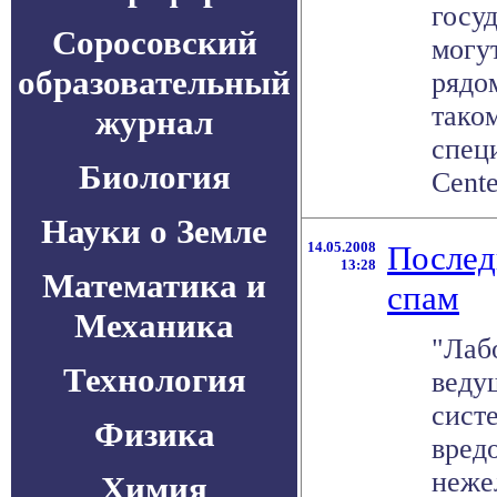
госу
Соросовский
могу
образовательный
рядо
тако
журнал
спец
Биология
Center
Науки о Земле
14.05.2008
Послед
13:28
Математика и
спам
Механика
"Лаб
Технология
веду
сист
Физика
вред
неже
Химия