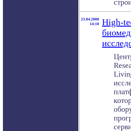
строи
25.04.2008
High-te
14:10
биомед
исслед
Цент
Resea
Livin
иссл
плат
кото
обор
прог
серви