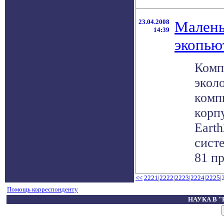
23.04.2008
Малень
14:39
экопью
Комп
экол
комп
корп
Eart
сист
81 пр
<<
2221
|
2222
|
2223
|
2224
|
2225
|
Помощь корреспонденту
НАУКА В 