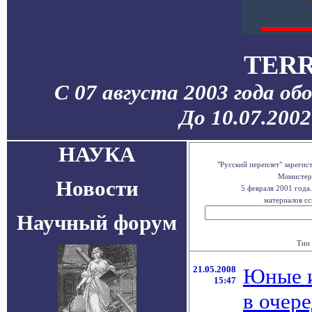
TERR
С 07 августа 2003 года об
До 10.07.200
НАУКА
"Русский переплет" зареги
Министерс
Новости
5 февраля 2001 года
материалов сс
Научный форум
Тип 
21.05.2008
Юные и
15:47
в очер