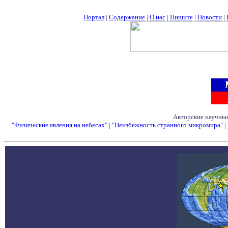
Портал
|
Содержание
|
О нас
|
Пишите
|
Новости
|
Авторские научные
"Физические явления на небесах"
|
"Неизбежность странного микромира"
|
Семинары - Конфе