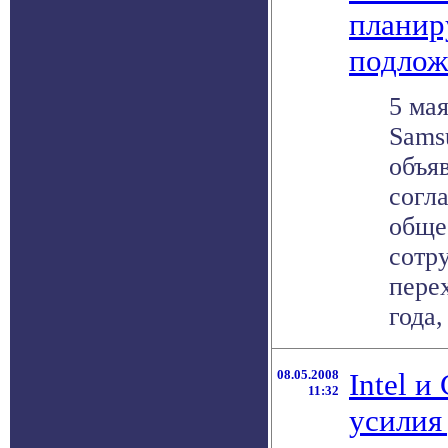
планир
подлож
5 мая
Sams
объя
согл
обще
сотр
перех
года, 
08.05.2008
Intel и
11:32
усилия