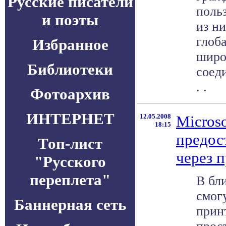
Русские писатели
поль
и поэты
из н
глоб
Избранное
широ
Библиотеки
соед
. .
Фотоархив
ИНТЕРНЕТ
12.05.2008
Microso
18:15
предос
Топ-лист
через 
"Русского
переплета"
В бл
смог
Баннерная сеть
прин