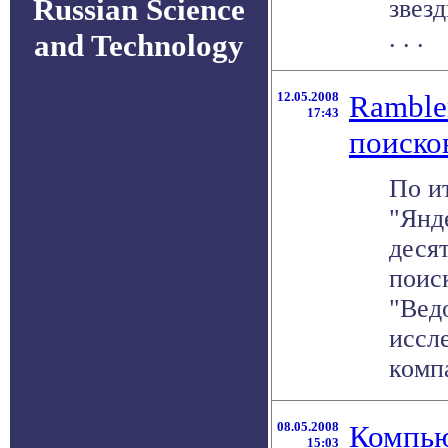
Russian Science
звез
. . .
and Technology
12.05.2008
Ramble
17:43
поиско
По и
"Янд
деся
поис
"Вед
иссл
компа
08.05.2008
Компью
15:03