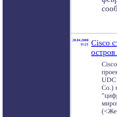
соо
28.04.2008
Cisco 
11:21
остров
Cisco
прое
UDC 
Co.) 
"циф
миров
(<Же