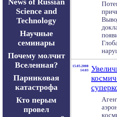
News of Russian
Поте
Science and
прич
Выво
Technology
докл
Научные
появ
семинары
Глоб
наруш
Почему молчит
Вселенная?
15.05.2008
Увелич
14:03
Парниковая
космич
катастрофа
суперк
Кто перым
Аген
аэро
провел
косм