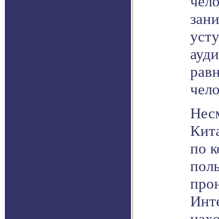
чело
зани
уст
ауд
равн
чело
Несм
Кит
по к
поль
про
Инте
нах