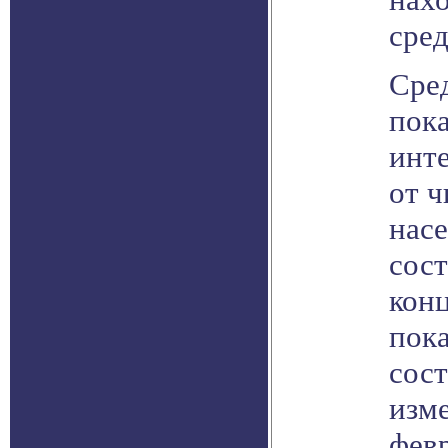
сре
Сре
пока
инт
от 
нас
сост
конц
пока
сост
изм
февр