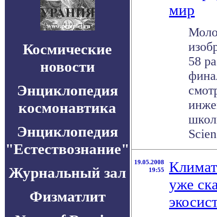
мир
Моло
изобр
Космические
58 ра
новости
фина
Энциклопедия
смот
инже
космонавтика
школь
Энциклопедия
Scien
"Естествознание"
19.05.2008
Климат
Журнальный зал
19:55
уже ск
Физматлит
экосис