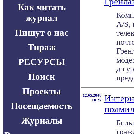
Гренла
Как читать
Комп
журнал
A/S,
Пишут о нас
теле
почт
Тираж
Грен
моде
РЕСУРСЫ
до у
Поиск
предо
Проекты
12.05.2008
Интерн
18:27
Посещаемость
полмил
Журналы
Боль
граж