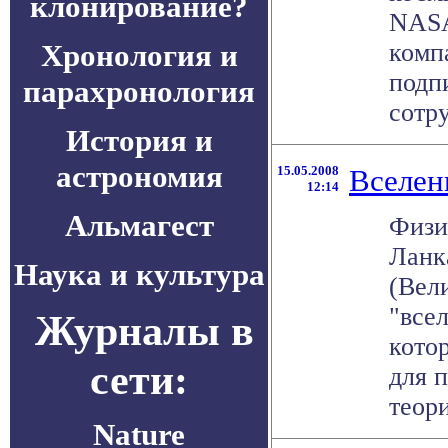
клонирование?
NАSА
Хронология и
комп
подп
парахронология
сотру
История и
астрономия
15.05.2008
Вселен
12:14
Альмагест
Физи
Ланк
Наука и культура
(Вел
"все
Журналы в
кото
сети:
для 
теори
Nature