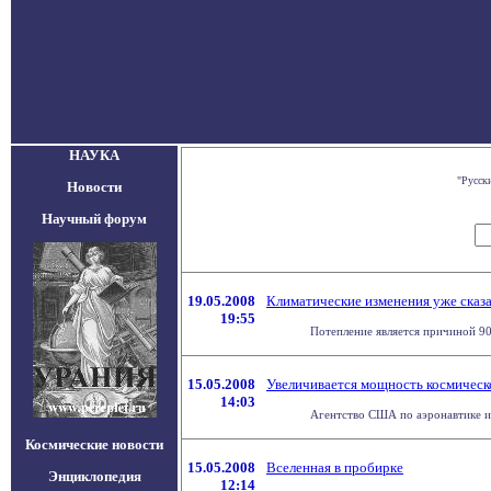
НАУКА
"Русск
Новости
Научный форум
19.05.2008
Климатические изменения уже сказа
19:55
Потепление является причиной 90
15.05.2008
Увеличивается мощность космическ
14:03
Агентство США по аэронавтике и 
Космические новости
15.05.2008
Вселенная в пробирке
Энциклопедия
12:14