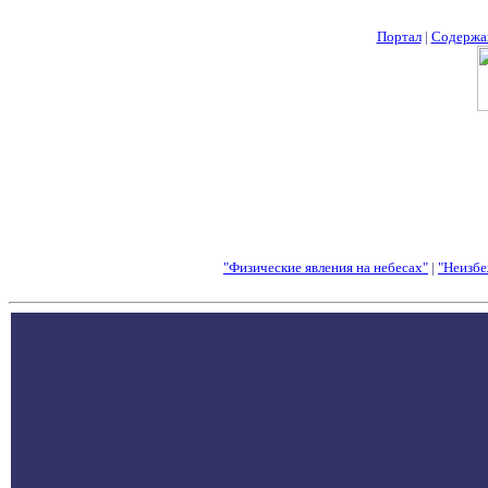
Портал
|
Содержа
"Физические явления на небесах"
|
"Неизбе