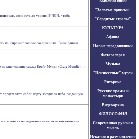
"Кошачий ящик"
"Золотые прииски"
изировать свою сеть до уровня IP NGN, чтобы
"Сердитые стрелы"
КУЛЬТУРА
Афиша
ть по широкополосным соединениям. Такие данные . . .
Новые передвижники
Фотогалерея
Музыка
 предположение сделал Крейг Мунди (Craig Mundie), . .
"Неизвестные" музеи
Риторика
Русские храмы и
т представлять собой карту звездного неба, созданную
монастыри
Видеоархив
ФИЛОСОФИЯ
 ссылкой на исследование аналитической компании . . .
Современная русская
мысль
Искания и размышления