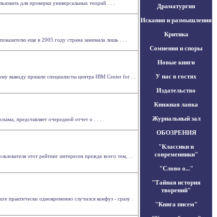
зовать для проверки универсальных теорий . . .
Драматургия
Искания и размышления
Критика
оказателю еще в 2005 году страна занимала лишь . . .
Сомнения и споры
Новые книги
У нас в гостях
му выводу пришли специалисты центра IBM Center for . .
Издательство
Книжная лавка
Журнальный зал
ама, представляет очередной отчет о . . .
ОБОЗРЕНИЯ
"Классики и
современники"
ьзователя этот рейтинг интересен прежде всего тем, . .
"Слово о..."
"Тайная история
творений"
re практически одновременно случился конфуз - сразу .
"Книга писем"