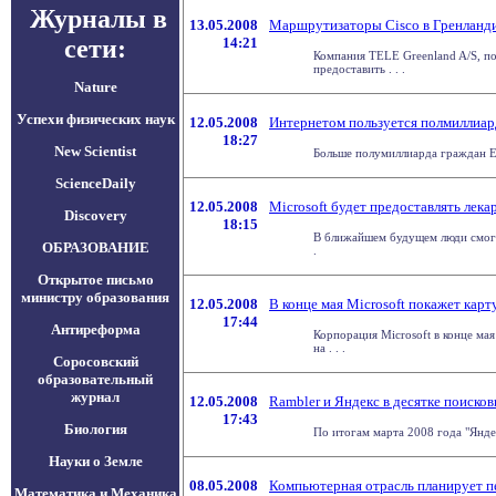
Журналы в
13.05.2008
Маршрутизаторы Cisco в Гренланд
сети:
14:21
Компания TELE Greenland A/S, п
предоставить . . .
Nature
Успехи физических наук
12.05.2008
Интернетом пользуется полмиллиар
18:27
New Scientist
Больше полумиллиарда граждан Ев
ScienceDaily
12.05.2008
Microsoft будет предоставлять лека
Discovery
18:15
В ближайшем будущем люди смогут
ОБРАЗОВАНИЕ
.
Открытое письмо
министру образования
12.05.2008
В конце мая Microsoft покажет карт
17:44
Антиреформа
Корпорация Microsoft в конце мая
на . . .
Соросовский
образовательный
журнал
12.05.2008
Rambler и Яндекс в десятке поиско
17:43
Биология
По итогам марта 2008 года "Янде
Науки о Земле
08.05.2008
Компьютерная отрасль планирует п
Математика и Механика