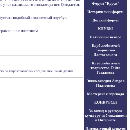
Форум "Курск"
я у так называемого экопьютера нет. Ожидается,
Исторический форум
ыпустить подобный экологичный ноутбук,
Детский форум
КЛУБЫ
 сравнению с пластиком
Пятничные вечера
Клуб любителей
творчества
Достоевского
Клуб любителей
творчества Гайто
ть по широкополосным соединениям. Такие данные . . .
Газданова
Энциклопедия Андрея
Платонова
Мастерская перевода
КОНКУРСЫ
За вклад в русскую
культуру публикациями
в Интернете
Литературный конкурс