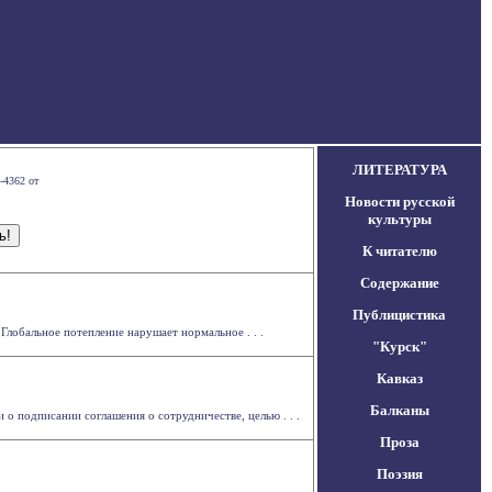
ЛИТЕРАТУРА
-4362 от
Новости русской
культуры
К читателю
Содержание
Публицистика
Глобальное потепление нарушает нормальное . . .
"Курск"
Кавказ
Балканы
о подписании соглашения о сотрудничестве, целью . . .
Проза
Поэзия