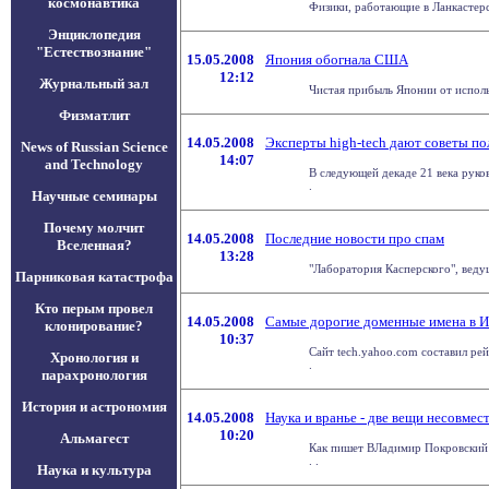
космонавтика
Физики, работающие в Ланкастерс
Энциклопедия
"Естествознание"
15.05.2008
Япония обогнала США
12:12
Журнальный зал
Чистая прибыль Японии от использ
Физматлит
14.05.2008
Эксперты high-tech дают советы п
News of Russian Science
14:07
and Technology
В следующей декаде 21 века руко
.
Научные семинары
Почему молчит
14.05.2008
Последние новости про спам
Вселенная?
13:28
"Лаборатория Касперского", ведущ
Парниковая катастрофа
Кто перым провел
14.05.2008
Самые дорогие доменные имена в И
клонирование?
10:37
Сайт tech.yahoo.com составил ре
Хронология и
.
парахронология
История и астрономия
14.05.2008
Наука и вранье - две вещи несовмест
10:20
Альмагест
Как пишет ВЛадимир Покровский в
. .
Наука и культура