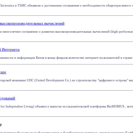
 Electronics и TSMC объявили о достижении соглашения о необходимости общеотраслевого с
я высокопроизводительных вычислений
и многолетнее соглашение о развитии высокопроизводительных вычислений (high-performanc
й Интернета
нности и информации Китая в конце февраля количество интернет-пользователей в стране до
таре
катарской компании UDC (United Development Co.) по строительству "цифрового острова" ми
ледований
 for Independent Living) объявил о выпуске исследовательской платформы BioMOBIUS , ко
р
экологичный настольный компьютер в бамбуковом корпусе, пишет издание Eart