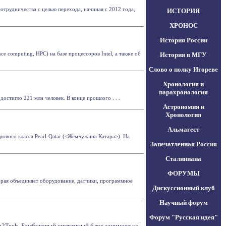
отрудничества с целью перехода, начиная с 2012 года,
ИСТОРИЯ
ХРОНОС
История России
e computing, HPC) на базе процессоров Intel, а также об
История в МГУ
Слово о полку Игореве
Хронология и
парахронология
стигло 221 млн человек. В конце прошлого . . .
Астрономия и
Хронология
Альмагест
рового класса Pearl-Qatar (<Жемчужина Катара>). На
Запечатленная Россия
Сталиниана
ФОРУМЫ
торая объединяет оборудование, датчики, программное
Дискуссионный клуб
Научный форум
Форум "Русская идея"
h2Tech. Бамбуковый системный блок занимает на