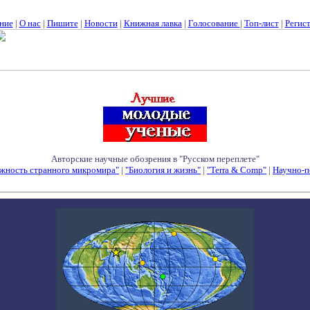
ние
|
О нас
|
Пишите
|
Новости
|
Книжная лавка
|
Голосование
|
Топ-лист
|
Регис
Авторские научные обозрения в "Русском переплете"
жность странного микромира"
|
"Биология и жизнь"
|
"Terra & Comp"
|
Научно-п
Семинары - Конференции - Симпозиумы - Конкурсы