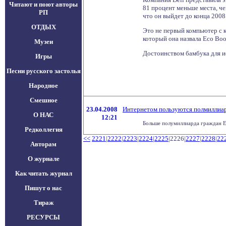
Читают и поют авторы
81 процент меньше места, че
РП
что он выйдет до конца 2008 
ОТДЫХ
Это не первый компьютер с 
который она назвала Eco Boo
Музеи
Достоинством бамбука для ис
Игры
Песни русского застолья
Народное
Смешное
23.04.2008
Интернетом пользуются полмиллиа
О НАС
12:21
Больше полумиллиарда граждан Ев
Редколлегия
<<
2221
|
2222
|
2223
|
2224
|
2225
|2226|
2227
|
2228
|
22
Авторам
О журнале
Как читать журнал
Пишут о нас
Тираж
РЕСУРСЫ