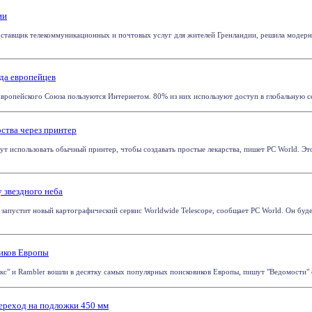
ии
оставщик телекоммуникационных и почтовых услуг для жителей Гренландии, решила модерн
да европейцев
ропейского Союза пользуются Интернетом. 80% из них используют доступ в глобальную се
рства через принтер
 использовать обычный принтер, чтобы создавать простые лекарства, пишет PC World. Это
у звездного неба
 запустит новый картографический сервис Worldwide Telescope, сообщает PC World. Он буде
виков Европы
кс" и Rambler вошли в десятку самых популярных поисковиков Европы, пишут "Ведомости" со
ереход на подложки 450 мм