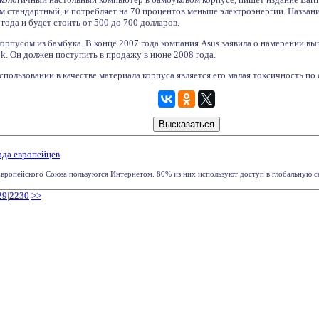
м стандартный, и потребляет на 70 процентов меньше электроэнергии. Названи
года и будет стоить от 500 до 700 долларов.
корпусом из бамбука. В конце 2007 года компания Asus заявила о намерении в
k. Он должен поступить в продажу в июне 2008 года.
пользовании в качестве материала корпуса является его малая токсичность по
рда европейцев
ропейского Союза пользуются Интернетом. 80% из них используют доступ в глобальную се
29
|
2230
>>