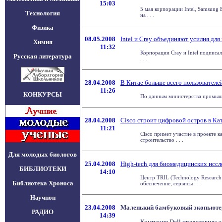
15:03
5 мая корпорации Intel, Samsung
Технология
на . . .
Физика
08.05.2008
Intel и Cray объединяют усилия дл
Химия
11:32
Корпорации Cray и Intel подписал
Русская литература
. . .
28.04.2008
В Китае больше всего пользователе
11:26
КОНКУРСЫ
По данным министерства промышле
28.04.2008
Cisco строит цифровой остров в Ка
11:21
Cisco примет участие в проекте 
строительство . . .
Для молодых биологов
25.04.2008
High-tech для биомедицинских исс
БИБЛИОТЕКИ
14:10
Центр TRIL (Technology Research
Библиотека Хроноса
обеспечение, сервисы . . .
Научпоп
23.04.2008
Маленький бамбуковый экопьюте
РАДИО
14:39
Компания Dell представила 