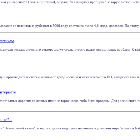
ком университете (Великобритания), создали "вселенную в пробирке", которую можно исполь
ования ее патентов за рубежом в 2006 году составила около 4,6 млрд. долларов. По этому п
олитикам
водители государственного сектора могут столкнуться с целым рядом новых проблем. К тако
ий производитель систем защиты от вредоносного и нежелательного ПО, хакерских атак и сп
нтернете
йтинг самых дорогих доменных имен, которые когда-либо были проданы. Для российского пол
ные?...
 "Независимой газете", в марте с двумя ведущими научными журналами мира Science и Natu