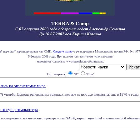
TERRA & Comp
С 07 августа 2003 года обозрение ведет Александр Семенов
До 10.07.2002 вел Кирилл Крылов
ий переплет" зарегистрирован как СМИ.
Свидетельство
о регистрации в Министерстве печати РФ: Эл. #77
5 февраля 2001 года. При полном или частичном использовании
материалов ссылка на www.pereplet.ru обязательна.
Тип запроса:
"И"
"Или"
лись на экосистемах мира
% ущерба. Выводы основаны на докладах, первые из которых появились еще в 1970-е годы. 
ого суперкомпьютера
исследованию космического пространства NАSА, корпорация Intel и компания SGI объявили 