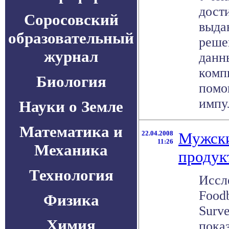
дост
Соросовский
выда
образовательный
реше
журнал
данн
комп
Биология
помо
импул
Науки о Земле
Математика и
22.04.2008
Мужски
11:26
Механика
продук
Технология
Иссл
Foodb
Физика
Surve
Химия
пока