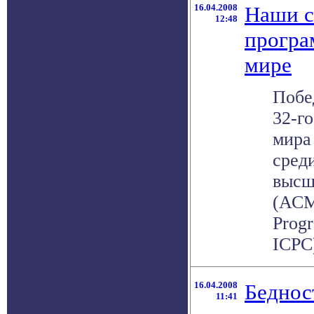
16.04.2008
Наши с
12:48
програ
мире
Побе
32-г
мира
сред
высш
(АСМ 
Prog
ICPC) 
16.04.2008
Бедност
11:41