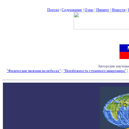
Портал
|
Содержание
|
О нас
|
Пишите
|
Новости
|
Авторские научные
"Физические явления на небесах"
|
"Неизбежность странного микромира"
|
Семинары - Конфе