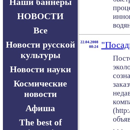
Наши баннеры
проц
НОВОСТИ
инно
водян
Все
Новости русской
22.04.2008
"Посад
08:24
культуры
Пост
экол
Новости науки
созн
Космические
зака
новости
недав
комп
Афиша
(http
объя
The best of
. . .