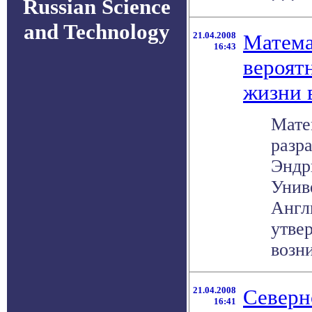
Russian Science
and Technology
21.04.2008
Матема
16:43
вероят
жизни 
Мате
разр
Эндр
Унив
Англ
утве
возни
21.04.2008
Северн
16:41