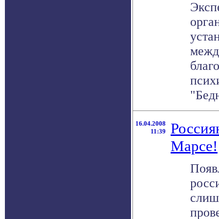
Эксп
орга
уста
межд
благ
псих
"Бедн
16.04.2008
Россия
11:39
Марсе!
Появ
росси
слиш
пров