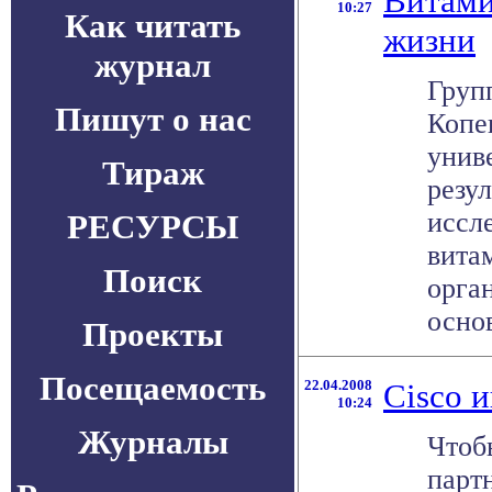
Витами
10:27
Как читать
жизни
журнал
Груп
Пишут о нас
Копе
унив
Тираж
резу
иссл
РЕСУРСЫ
вита
Поиск
орга
основ
Проекты
Посещаемость
22.04.2008
Cisco 
10:24
Журналы
Чтоб
парт