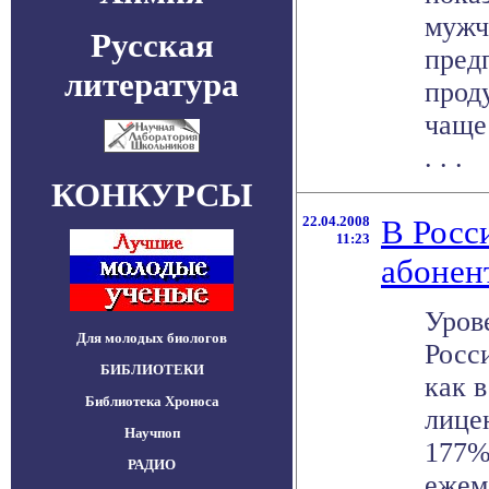
мужч
Русская
пред
литература
прод
чаще
. . .
КОНКУРСЫ
22.04.2008
В Росс
11:23
абонен
Уров
Для молодых биологов
Росс
БИБЛИОТЕКИ
как 
Библиотека Хроноса
лице
Научпоп
177%
РАДИО
ежем