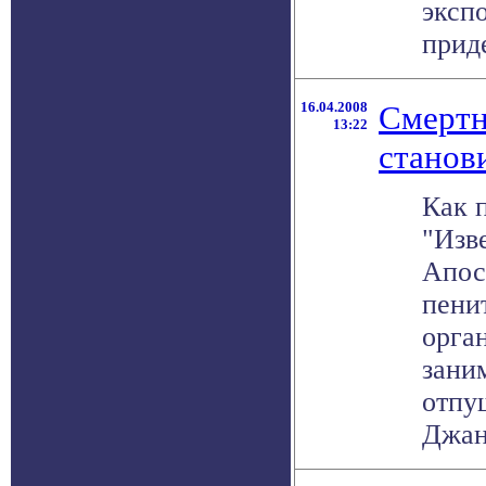
эксп
приде
16.04.2008
Смертн
13:22
станови
Как 
"Изв
Апос
пени
орга
зани
отпу
Джанф