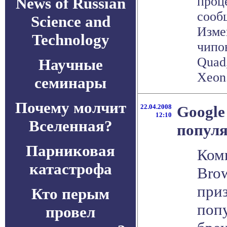
проце
News of Russian
сооб
Science and
Изме
Technology
чипов
Quad,
Научные
Xeon.
семинары
Почему молчит
22.04.2008
Google
12:10
Вселенная?
попул
Парниковая
Ком
катастрофа
Brow
при
Кто перым
поп
провел