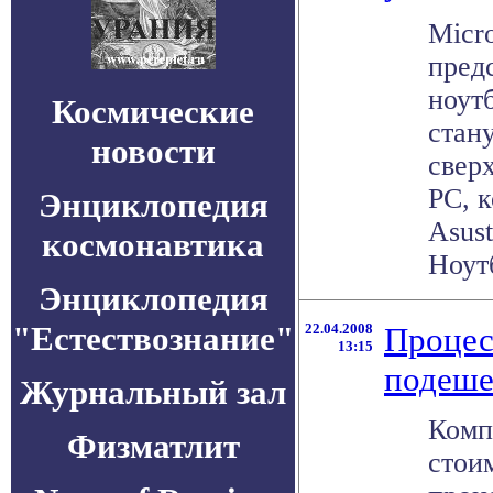
Micro
пред
ноут
Космические
стан
новости
свер
PC, 
Энциклопедия
Asust
космонавтика
Ноутб
Энциклопедия
"Естествознание"
22.04.2008
Процес
13:15
подеше
Журнальный зал
Комп
Физматлит
стои