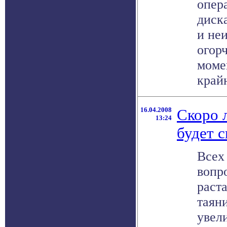
опер
диск
и не
огорч
моме
крайн
16.04.2008
Скоро 
13:24
будет с
Всех
вопро
раст
таян
увел