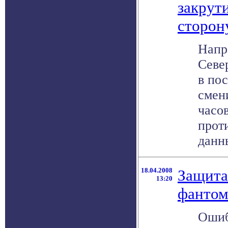
закрут
сторон
Напр
Севе
в по
смен
часо
прот
данны
18.04.2008
Защита
13:20
фантом
Ошиб