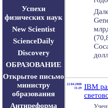
Успехи
Дале
физических наук
Gene
млрд
New Scientist
(70,
ScienceDaily
Coca
Discovery
долл
ОБРАЗОВАНИЕ
Открытое письмо
министру
22.04.2008
IBM ра
11:29
образования
светов
Антиреформа
Учен