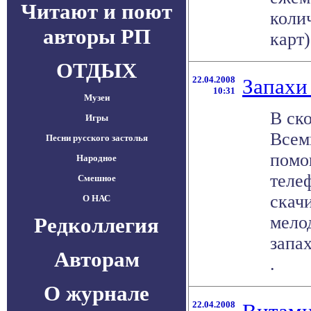
Читают и поют
коли
авторы РП
карт) 
ОТДЫХ
22.04.2008
Запахи
10:31
Музеи
В ск
Игры
Всем
Песни русского застолья
помо
Народное
теле
Смешное
скачи
О НАС
мело
Редколлегия
запах
Авторам
.
О журнале
22.04.2008