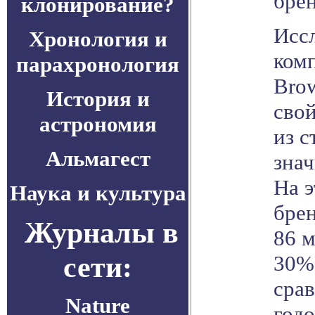
бре
клонирование?
Исс
Хронология и
ком
парахронология
Bro
История и
сво
астрономия
из с
Альмагест
зна
На э
Наука и культура
брен
Журналы в
86 м
сети:
30%
сра
Nature
годо