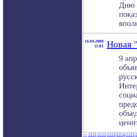
Дню 
пока
вполн
16.04.2008
Новая 
11:01
9 апр
объя
русс
Инте
соци
пред
объе
ценит
<<
2221
|
2222
|
2223
|
2224
|
2225
|