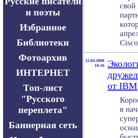
Русские писатели
свой 
и поэты
парт
кото
Избранное
апре
Библиотеки
Cisco
Фотоархив
22.04.2008
Эколог
10:16
ИНТЕРНЕТ
дружел
от IBM
Топ-лист
"Русского
Корп
переплета"
в на
супе
Баннерная сеть
осна
быст