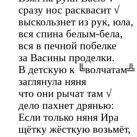
сразу нос расквасит √
выскользнет из рук, юла,
вся спина белым-бела,
вся в печной побелке
за Васины проделки.
В детскую к ╚волчатам╩
заглянула няня
что они рычат там √
дело пахнет дрянью:
Если только няня Ира
щётку жёсткую возьмёт,