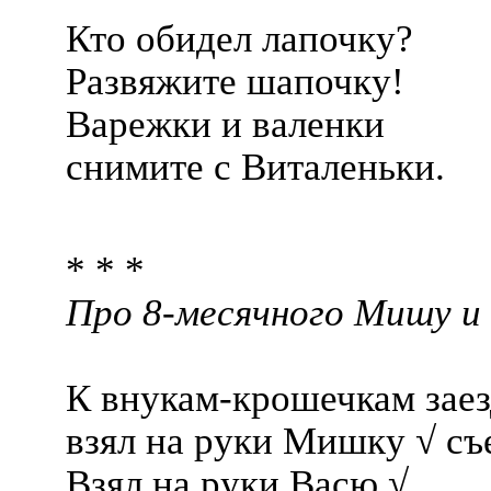
Кто обидел лапочку?
Развяжите шапочку!
Варежки и валенки
снимите с Виталеньки.
* * *
Про 8-месячного Мишу и
К внукам-крошечкам заез
взял на руки Мишку √ съ
Взял на руки Васю √