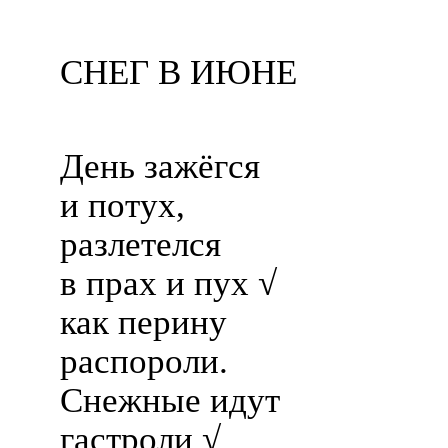
СНЕГ В ИЮНЕ
День зажёгся
и потух,
разлетелся
в прах и пух √
как перину
распороли.
Снежные идут
гастроли √