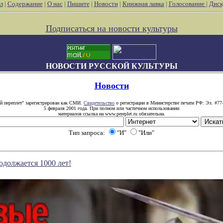
л
|
Содержание
|
О нас
|
Пишите
|
Новости
|
Книжная лавка
|
Голосование
|
Диск
Подписаться на новости культуры
НОВОСТИ РУССКОЙ КУЛЬТУРЫ
Новости
й переплет" зарегистрирован как СМИ.
Свидетельство
о регистрации в Министерстве печати РФ: Эл. #77
5 февраля 2001 года. При полном или частичном использовании
материалов ссылка на www.pereplet.ru обязательна.
Тип запроса:
"И"
"Или"
одолжается 1000 лет!