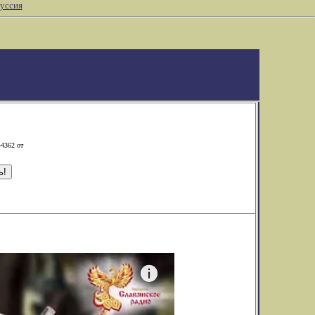
уссия
-4362 от