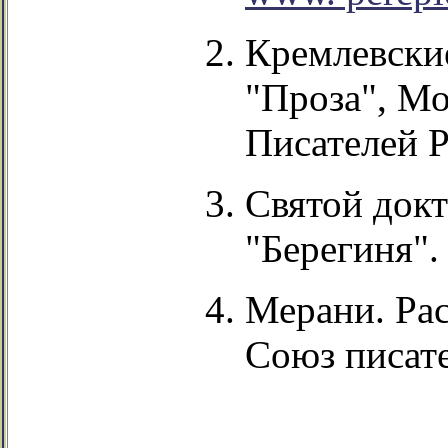
Кремлевские
"Проза", М
Писателей Р
Святой докт
"Берегиня". 
Мерани. Рас
Союз писате