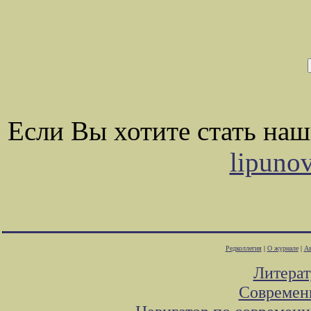
Если Вы хотите стать на
lipuno
Редколлегия
|
О журнале
|
Ав
Литера
Современ