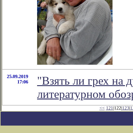
25.09.2019
"Взять ли грех на д
17:06
литературном обо
<<
121
|122|
123
|
1