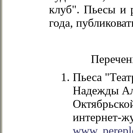
клуб". Пьесы и 
года, публиковат
Перечен
Пьеса "Теат
Надежды Ал
Октябрьско
интернет-жу
www. perepl