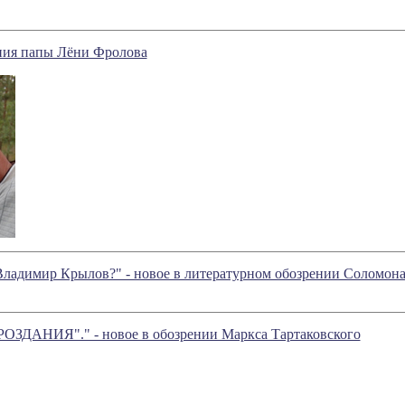
ния папы Лёни Фролова
Владимир Крылов?" - новое в литературном обозрении Соломон
ЗДАНИЯ"." - новое в обозрении Маркса Тартаковского