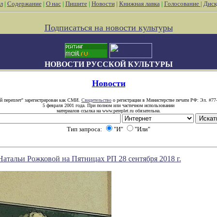
л
|
Содержание
|
О нас
|
Пишите
|
Новости
|
Книжная лавка
|
Голосование
|
Диск
Подписаться на новости культуры
НОВОСТИ РУССКОЙ КУЛЬТУРЫ
Новости
й переплет" зарегистрирован как СМИ.
Свидетельство
о регистрации в Министерстве печати РФ: Эл. #77
5 февраля 2001 года. При полном или частичном использовании
материалов ссылка на www.pereplet.ru обязательна.
Тип запроса:
"И"
"Или"
Натальи Рожковой на Пятницах РП 28 сентября 2018 г.