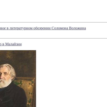
овое в литературном обозрении Соломона Воложина
р в Малайзии