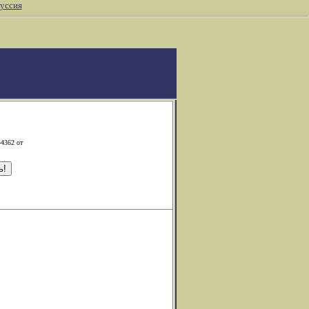
уссия
-4362 от