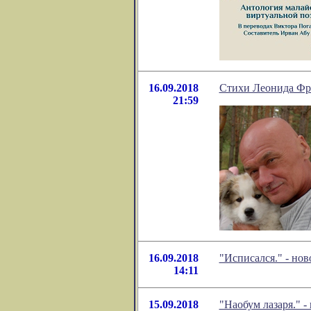
16.09.2018
Стихи Леонида Фро
21:59
16.09.2018
"Исписался." - но
14:11
15.09.2018
"Наобум лазаря." 