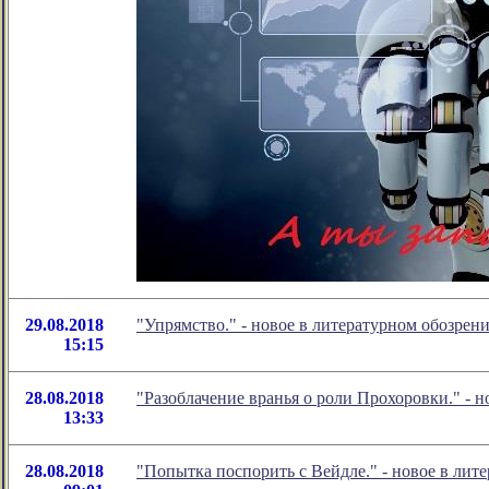
29.08.2018
"Упрямство." - новое в литературном обозре
15:15
28.08.2018
"Разоблачение вранья о роли Прохоровки." -
13:33
28.08.2018
"Попытка поспорить с Вейдле." - новое в ли