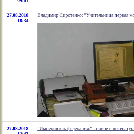
09:01
27.08.2018
Владимир Сиротенко: "Учительница первая м
18:34
27.08.2018
"Империя как федерация." - новое в литерат
13:43