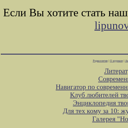
Если Вы хотите стать на
lipuno
Редколлегия
|
О журнале
|
Ав
Литера
Современ
Навигатор по современн
Клуб любителей тв
Энциклопедия тво
Для тех кому за 10: 
Галерея "Н