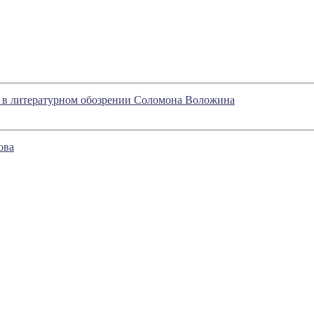
е в литературном обозрении Соломона Воложина
ова