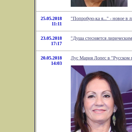
25.05.2018
"Попробую-ка я..." - новое 
11:11
23.05.2018
"Душа стесняется лирическим
17:17
20.05.2018
Лус Мария Лопес в "Русском 
14:03