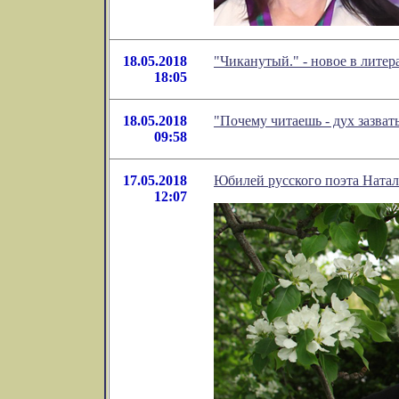
18.05.2018
"Чиканутый." - новое в лите
18:05
18.05.2018
"Почему читаешь - дух зазват
09:58
17.05.2018
Юбилей русского поэта Ната
12:07