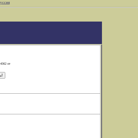
уссия
-4362 от