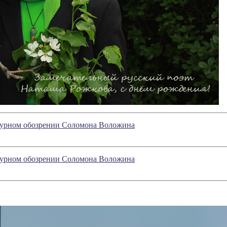
атурном обозрении Соломона Воложина
атурном обозрении Соломона Воложина