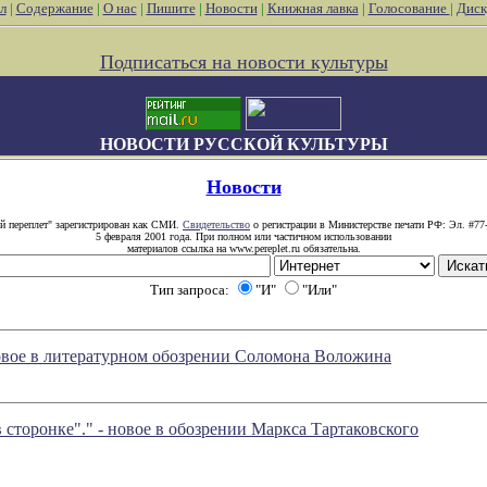
л
|
Содержание
|
О нас
|
Пишите
|
Новости
|
Книжная лавка
|
Голосование
|
Диск
Подписаться на новости культуры
НОВОСТИ РУССКОЙ КУЛЬТУРЫ
Новости
й переплет" зарегистрирован как СМИ.
Свидетельство
о регистрации в Министерстве печати РФ: Эл. #77
5 февраля 2001 года. При полном или частичном использовании
материалов ссылка на www.pereplet.ru обязательна.
Тип запроса:
"И"
"Или"
овое в литературном обозрении Соломона Воложина
торонке"." - новое в обозрении Маркса Тартаковского