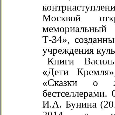
контрнаступл
Москвой отк
мемориальный
Т-34», созданны
учреждения куль
Книги Василь
«Дети Кремля»
«Сказки о л
бестселлерами.
И.А. Бунина (20
2014 г. у