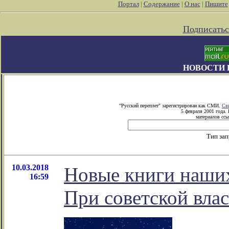
Портал
|
Содержание
|
О нас
|
Пишите
Подписатьс
НОВОСТИ 
"Русский переплет" зарегистрирован как СМИ.
Св
5 февраля 2001 года.
материалов ссы
Тип за
10.03.2018
Новые книги наших
16:59
При советской влас