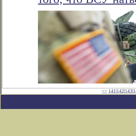
<<
141
|
142
|
143
|
1