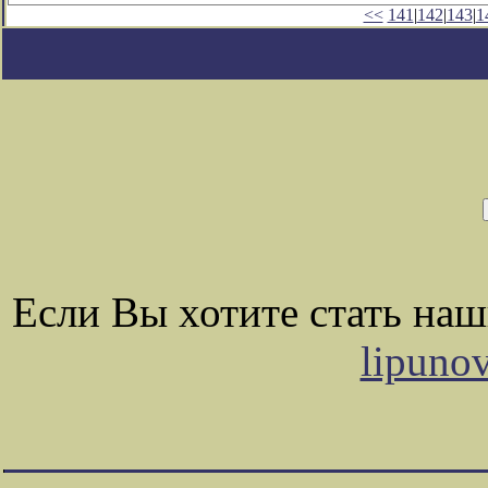
<<
141
|
142
|
143
|
1
Если Вы хотите стать на
lipuno