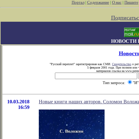
Портал
|
Содержание
|
О нас
|
Пишите
Подписатьс
НОВОСТИ 
Новост
"Русский переплет" зарегистрирован как СМИ.
Свидетельство
о рег
5 февраля 2001 года. При полном или 
материалов ссылка на www.perepl
Тип запроса:
"И
10.03.2018
Новые книги наших авторов. Соломон Воложин
16:59