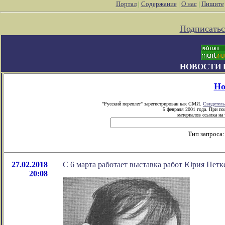
Портал
|
Содержание
|
О нас
|
Пишите
Подписатьс
НОВОСТИ 
Но
"Русский переплет" зарегистрирован как СМИ.
Свидетель
5 февраля 2001 года. При п
материалов ссылка на 
Тип запроса
27.02.2018
С 6 марта работает выставка работ Юрия Петк
20:08