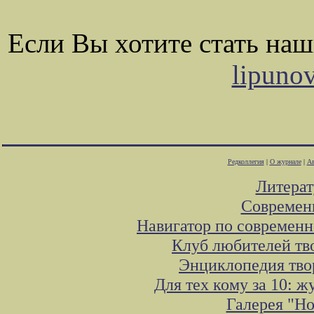
Если Вы хотите стать на
lipuno
Редколлегия
|
О журнале
|
Ав
Литера
Современ
Навигатор по современн
Клуб любителей тв
Энциклопедия тво
Для тех кому за 10: 
Галерея "Н