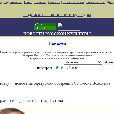
л
|
Содержание
|
О нас
|
Пишите
|
Новости
|
Книжная лавка
|
Голосование
|
Диск
Подписаться на новости культуры
НОВОСТИ РУССКОЙ КУЛЬТУРЫ
Новости
й переплет" зарегистрирован как СМИ.
Свидетельство
о регистрации в Министерстве печати РФ: Эл. #77
5 февраля 2001 года. При полном или частичном использовании
материалов ссылка на www.pereplet.ru обязательна.
Тип запроса:
"И"
"Или"
товту." - новое в литературном обозрении Соломона Воложина
архивы и кадровая политика Путина