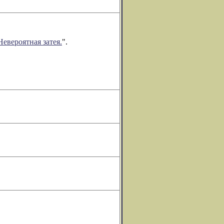
Невероятная затея.
".