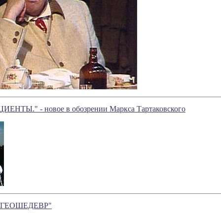
ЕНТЫ." - новое в обозрении Маркса Тартаковского
М ГЕОШЕДЕВР"