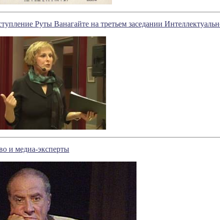
упление Руты Ванагайте на третьем заседании Интеллектуальн
во и медиа-эксперты