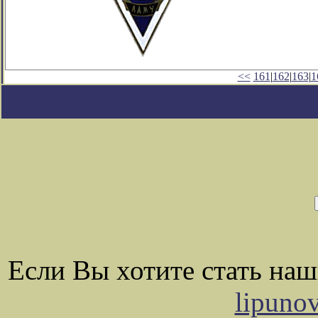
<<
161
|
162
|
163
|
1
Если Вы хотите стать на
lipuno