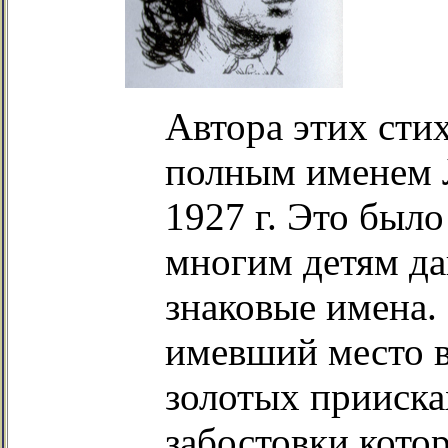
Автора этих сти
полным именем Л
1927 г. Это было
многим детям д
знаковые имена.
имевший место в 
золотых прииска
забостовки кото