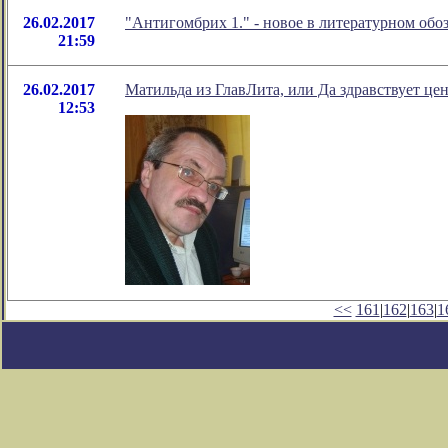
26.02.2017
"Антигомбрих 1." - новое в литературном об
21:59
26.02.2017
Матильда из ГлавЛита, или Да здравствует це
12:53
<<
161
|
162
|
163
|
1