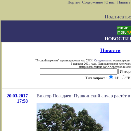
Портал
|
Содержание
|
О нас
|
Пишите
Подписатьс
НОВОСТИ 
Новости
"Русский переплет" зарегистрирован как СМИ.
Свидетельство
о регистрации 
5 февраля 2001 года. При полном или частично
материалов ссылка на www.pereplet.ru обя
Тип запроса:
"И"
"И
20.03.2017
Виктор Погадаев: Пушкинский анчар растёт в
17:58