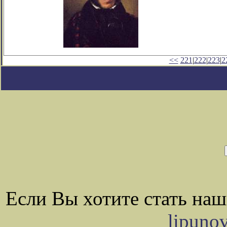
<<
221
|
222
|
223
|
2
Если Вы хотите стать на
lipuno