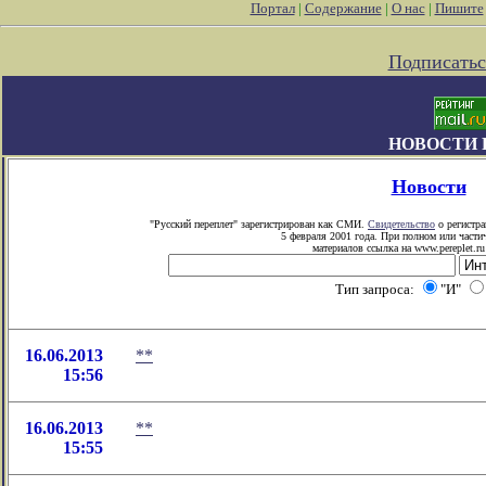
Портал
|
Содержание
|
О нас
|
Пишите
Подписатьс
НОВОСТИ 
Новости
"Русский переплет" зарегистрирован как СМИ.
Свидетельство
о регистра
5 февраля 2001 года. При полном или част
материалов ссылка на www.pereplet.ru
Тип запроса:
"И"
16.06.2013
**
15:56
16.06.2013
**
15:55