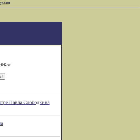
уссия
-4362 от
нтре Павла Слободкина
на