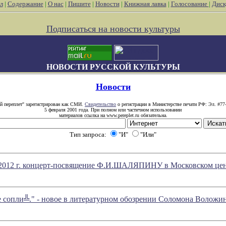
л
|
Содержание
|
О нас
|
Пишите
|
Новости
|
Книжная лавка
|
Голосование
|
Диск
Подписаться на новости культуры
НОВОСТИ РУССКОЙ КУЛЬТУРЫ
Новости
й переплет" зарегистрирован как СМИ.
Свидетельство
о регистрации в Министерстве печати РФ: Эл. #77
5 февраля 2001 года. При полном или частичном использовании
материалов ссылка на www.pereplet.ru обязательна.
Тип запроса:
"И"
"Или"
 2012 г. концерт-посвящение Ф.И.ШАЛЯПИНУ в Московском це
 сопли╩." - новое в литературном обозрении Соломона Воложи