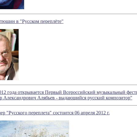
тюшин в "Русском переплёте"
2012 года открывается Первый Всероссийский музыкальный фест
р Александрович Алябьев - выдающийся русский композитор"
ер "Русского переплета" состоится 06 апреля 2012 г.