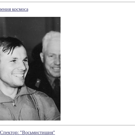
рения коcмоса
Спектор: "Восьмистишия"