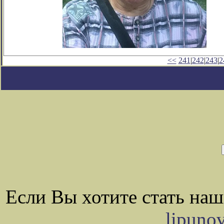
<<
241
|
242
|
243
|
2
Если Вы хотите стать на
lipuno