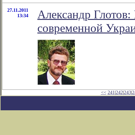
27.11.2011
Александр Глотов:
13:34
современной Украи
<<
241
|
242
|
243
|
2