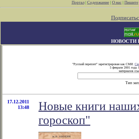
Портал
|
Содержание
|
О нас
|
Пишите
Подписатьс
НОВОСТИ 
"Русский переплет" зарегистрирован как СМИ.
Св
5 февраля 2001 года.
материалов ссы
Тип за
17.12.2011
Новые книги наших
13:48
гороскоп"